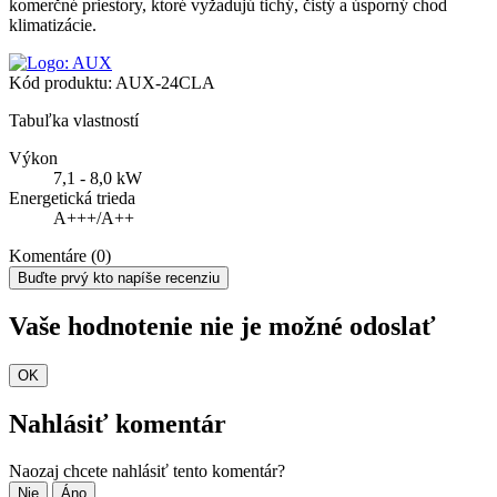
komerčné priestory, ktoré vyžadujú tichý, čistý a úsporný chod
klimatizácie.
Kód produktu:
AUX-24CLA
Tabuľka vlastností
Výkon
7,1 - 8,0 kW
Energetická trieda
A+++/A++
Komentáre (0)
Buďte prvý kto napíše recenziu
Vaše hodnotenie nie je možné odoslať
OK
Nahlásiť komentár
Naozaj chcete nahlásiť tento komentár?
Nie
Áno