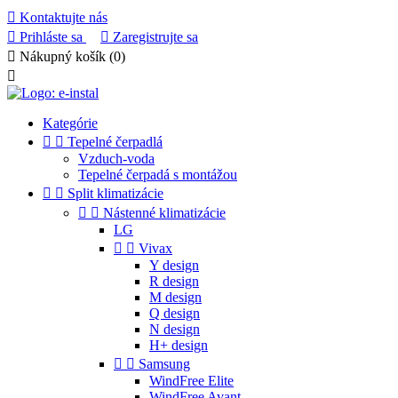

Kontaktujte nás

Prihláste sa

Zaregistrujte sa

Nákupný košík
(0)

Kategórie


Tepelné čerpadlá
Vzduch-voda
Tepelné čerpadá s montážou


Split klimatizácie


Nástenné klimatizácie
LG


Vivax
Y design
R design
M design
Q design
N design
H+ design


Samsung
WindFree Elite
WindFree Avant