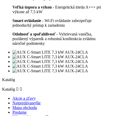
Veľká úspora a výkon -
Energetická trieda A+++ pri
výkone až 7,5 kW
Smart ovládanie -
Wi-Fi ovládanie zabezpečuje
jednoduchý prístup k zariadeniu
Odolnosť a spoľahlivosť -
Vyhrievaná vanička,
pozlátený výparník a robustná konštrukcia zvládnu
náročné podmienky
Katalóg
Katalóg


Akcie a zľavy
Najpredávanejšie
Mapa obchodu
Predajne