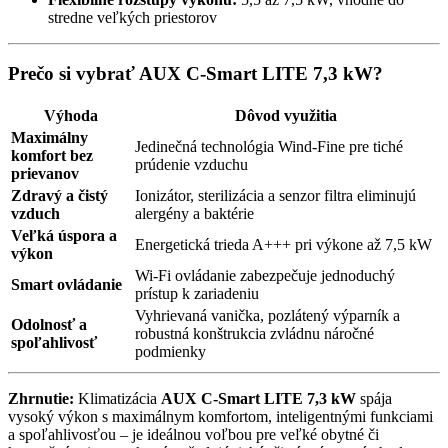
stredne veľkých priestorov
Prečo si vybrať AUX C-Smart LITE 7,3 kW?
Výhoda
Dôvod využitia
Maximálny
Jedinečná technológia Wind-Fine pre tiché
komfort bez
prúdenie vzduchu
prievanov
Zdravý a čistý
Ionizátor, sterilizácia a senzor filtra eliminujú
vzduch
alergény a baktérie
Veľká úspora a
Energetická trieda A+++ pri výkone až 7,5 kW
výkon
Wi-Fi ovládanie zabezpečuje jednoduchý
Smart ovládanie
prístup k zariadeniu
Vyhrievaná vanička, pozlátený výparník a
Odolnosť a
robustná konštrukcia zvládnu náročné
spoľahlivosť
podmienky
Zhrnutie:
Klimatizácia
AUX C-Smart LITE 7,3 kW
spája
vysoký výkon s maximálnym komfortom, inteligentnými funkciami
a spoľahlivosťou – je ideálnou voľbou pre veľké obytné či