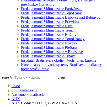
Elektroinštalácie rodinné domy, byty, komerčné a
prevádzkové priestory
Predaj a montáž klimatizácie Partizánske
Predaj a montáž klimatizácie Topoľčany
Predaj a montáž klimatizácie Bánovce nad Bebravou
Predaj a montáž klimatizácie Prievidza
Predaj a montáž klimatizácie Nitra
Predaj a montáž klimatizácie Trenčin
Predaj a montáž klimatizácie Bošany
Predaj a montáž klimatizácie Topoľčianky
Predaj a montáž klimatizácie Nováky
Predaj a montáž klimatizácie Pieštany
Predaj a montáž klimatizácie v Bratislave
Predaj a montáž klimatizácie Trnava
Inštalatér Bratislava a okolie - Voda, plyn, kúrenie
Kúrenie a vykurovacie systémy Bratislava – radiátory a
podlahové kúrenie
search
clear
Úvod
Split klimatizácie
Nástenné klimatizácie
AUX
AUX C-Smart LITE 7,3 kW AUX-24CLA