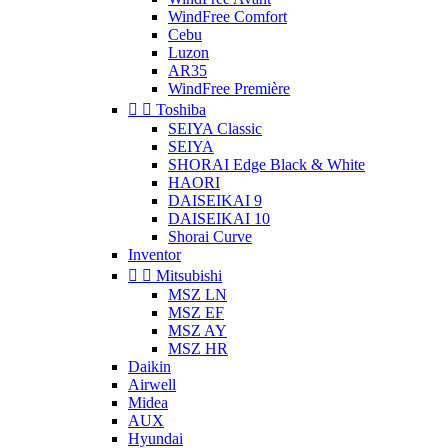
WindFree Comfort
Cebu
Luzon
AR35
WindFree Première


Toshiba
SEIYA Classic
SEIYA
SHORAI Edge Black & White
HAORI
DAISEIKAI 9
DAISEIKAI 10
Shorai Curve
Inventor


Mitsubishi
MSZ LN
MSZ EF
MSZ AY
MSZ HR
Daikin
Airwell
Midea
AUX
Hyundai