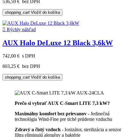
536,59 €
bez DPH
shopping_cart
Vložiť do košíka

Rýchly náhľad
AUX Halo DeLuxe 12 Black 3,6kW
742,00 €
s DPH
603,25 €
bez DPH
shopping_cart
Vložiť do košíka
Prečo si vybrať AUX C-Smart LITE 7,3 kW?
Maximálny komfort bez prievanov -
Jedinečná
technológia Wind-Fine pre tiché prúdenie vzduchu
Zdravý a čistý vzduch -
Ionizátor, sterilizácia a senzor
filtra eliminujú alergény a baktérie