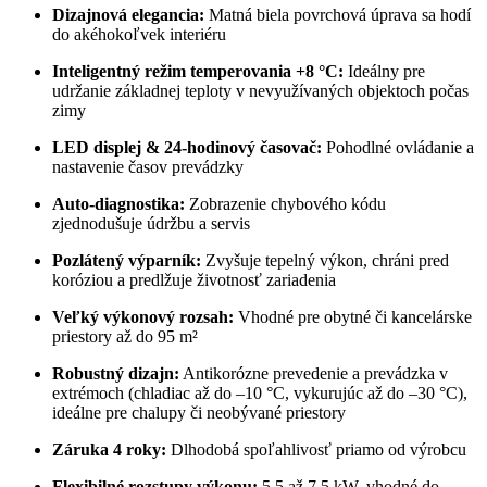
Dizajnová elegancia:
Matná biela povrchová úprava sa hodí
do akéhokoľvek interiéru
Inteligentný režim temperovania +8 °C:
Ideálny pre
udržanie základnej teploty v nevyužívaných objektoch počas
zimy
LED displej & 24-hodinový časovač:
Pohodlné ovládanie a
nastavenie časov prevádzky
Auto-diagnostika:
Zobrazenie chybového kódu
zjednodušuje údržbu a servis
Pozlátený výparník:
Zvyšuje tepelný výkon, chráni pred
koróziou a predlžuje životnosť zariadenia
Veľký výkonový rozsah:
Vhodné pre obytné či kancelárske
priestory až do 95 m²
Robustný dizajn:
Antikorózne prevedenie a prevádzka v
extrémoch (chladiac až do –10 °C, vykurujúc až do –30 °C),
ideálne pre chalupy či neobývané priestory
Záruka 4 roky:
Dlhodobá spoľahlivosť priamo od výrobcu
Flexibilné rozstupy výkonu:
5,5 až 7,5 kW, vhodné do