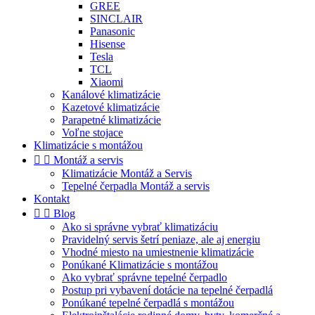
GREE
SINCLAIR
Panasonic
Hisense
Tesla
TCL
Xiaomi
Kanálové klimatizácie
Kazetové klimatizácie
Parapetné klimatizácie
Voľne stojace
Klimatizácie s montážou


Montáž a servis
Klimatizácie Montáž a Servis
Tepelné čerpadla Montáž a servis
Kontakt


Blog
Ako si správne vybrať klimatizáciu
Pravidelný servis šetrí peniaze, ale aj energiu
Vhodné miesto na umiestnenie klimatizácie
Ponúkané Klimatizácie s montážou
Ako vybrať správne tepelné čerpadlo
Postup pri vybavení dotácie na tepelné čerpadlá
Ponúkané tepelné čerpadlá s montážou