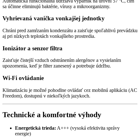
Automatická funkcionalita udržiava výparník na úrovni 57 °C, čím
sa účinne eliminujú baktérie, vírusy a mikroorganizmy.
Vyhrievaná vanička vonkajšej jednotky
Chráni pred zamŕzaním kondenzátu a zaisťuje spoľahlivú prevádzku
aj pri nízkych teplotách vonkajšieho prostredia.
Ionizátor a senzor filtra
Zaisťuje čistejší vzduch odstránením alergénov a vysielaním
upozornenia, keď je filter zanesený a potrebuje údržbu.
Wi-Fi ovládanie
Klimatizáciu je možné pohodlne ovládať cez mobilnú aplikáciu (AC
Freedom), dostupnú v niekoľkých jazykoch.
Technické a komfortné výhody
Energetická trieda:
A+++ (vysoká efektivita správy
energie)