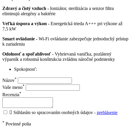
Zdravý a čistý vzduch -
Ionizátor, sterilizácia a senzor filtra
eliminujú alergény a baktérie
Veľká úspora a výkon -
Energetická trieda A+++ pri výkone až
7,5 kW
Smart ovládanie -
Wi-Fi ovládanie zabezpečuje jednoduchý prístup
k zariadeniu
Odolnosť a spoľahlivosť -
Vyhrievaná vanička, pozlátený
výparník a robustná konštrukcia zvládnu náročné podmienky
Spokojnosť:
*
Názov
*
Vaše meno
*
Recenzia

Súhlasím so spracovaním osobných údajov -
prehlásenie
*
Povinné polia