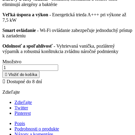
eliminujú alergény a baktérie
Veľká úspora a výkon -
Energetická trieda A+++ pri výkone až
7,5 kW
Smart ovládanie -
Wi-Fi ovládanie zabezpečuje jednoduchý prístup
k zariadeniu
Odolnosť a spoľahlivosť -
Vyhrievaná vanička, pozlátený
výparník a robustná konštrukcia zvládnu náročné podmienky
Množstvo

Vložiť do košíka

Dostupné do 8 dní
Zdieľajte
Zdieľajte
Twitter
Pinterest
Popis
Podrobnosti o produkte
Názory a komentáre