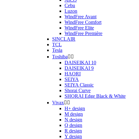
Cebu
Luzon
WindFree Avant
WindFree Comfort
WindFree Elite
WindFree Première
SINCLAIR
TCL
Tesla
Toshiba


DAISEIKAI 10
DAISEIKAI 9
HAORI
SEIYA
SEIYA Classic
Shorai Curve
SHORAI Edge Black & White
Vivax


H+ design
M design
N design
Q design
R design
Y design