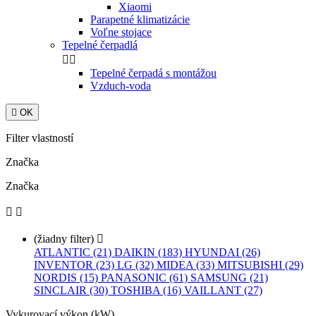
Xiaomi
Parapetné klimatizácie
Voľne stojace
Tepelné čerpadlá


Tepelné čerpadá s montážou
Vzduch-voda

OK
Filter vlastností
Značka
Značka


(žiadny filter)

ATLANTIC (21)
DAIKIN (183)
HYUNDAI (26)
INVENTOR (23)
LG (32)
MIDEA (33)
MITSUBISHI (29)
NORDIS (15)
PANASONIC (61)
SAMSUNG (21)
SINCLAIR (30)
TOSHIBA (16)
VAILLANT (27)
Vykurovací výkon (kW)