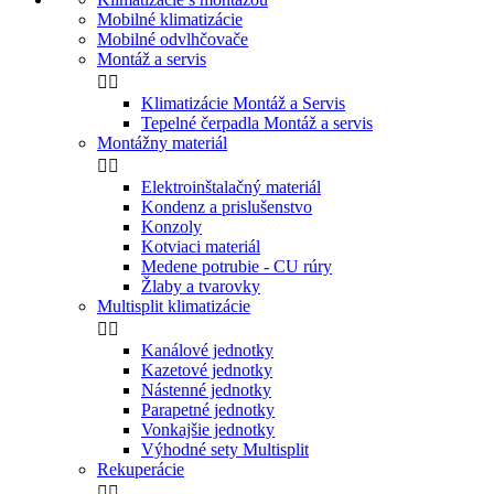
Mobilné klimatizácie
Mobilné odvlhčovače
Montáž a servis


Klimatizácie Montáž a Servis
Tepelné čerpadla Montáž a servis
Montážny materiál


Elektroinštalačný materiál
Kondenz a prislušenstvo
Konzoly
Kotviaci materiál
Medene potrubie - CU rúry
Žlaby a tvarovky
Multisplit klimatizácie


Kanálové jednotky
Kazetové jednotky
Nástenné jednotky
Parapetné jednotky
Vonkajšie jednotky
Výhodné sety Multisplit
Rekuperácie

