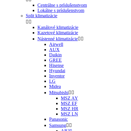
Centrálne s príslušenstvom
Lokálne s príslušenstvom
Split klimatizácie


Kanálové klimatizácie
Kazetové klimatizácie
Nástenné klimatizácie


Airwell
AUX
Daikin
GREE
Hisense
Hyundai
Inventor
LG
Midea
Mitsubishi


MSZ AY
MSZ EF
MSZ HR
MSZ LN
Panasonic
Samsung


AR35