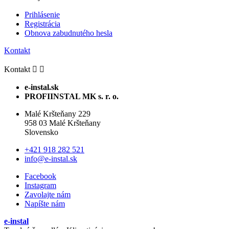
Prihlásenie
Registrácia
Obnova zabudnutého hesla
Kontakt
Kontakt


e-instal.sk
PROFIINSTAL MK s. r. o.
Malé Kršteňany 229
958 03 Malé Kršteňany
Slovensko
+421 918 282 521
info@e-instal.sk
Facebook
Instagram
Zavolajte nám
Napíšte nám
e-instal