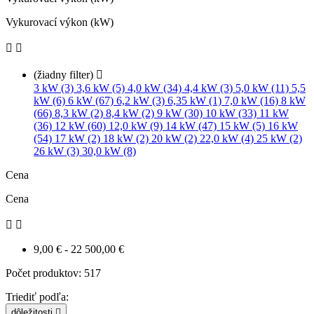
Vykurovací výkon (kW)


(žiadny filter)

3 kW (3)
3,6 kW (5)
4,0 kW (34)
4,4 kW (3)
5,0 kW (11)
5,5
kW (6)
6 kW (67)
6,2 kW (3)
6,35 kW (1)
7,0 kW (16)
8 kW
(66)
8,3 kW (2)
8,4 kW (2)
9 kW (30)
10 kW (33)
11 kW
(36)
12 kW (60)
12,0 kW (9)
14 kW (47)
15 kW (5)
16 kW
(54)
17 kW (2)
18 kW (2)
20 kW (2)
22,0 kW (4)
25 kW (2)
26 kW (3)
30,0 kW (8)
Cena
Cena


9,00 € - 22 500,00 €
Počet produktov: 517
Triediť podľa:
dôležitosti
