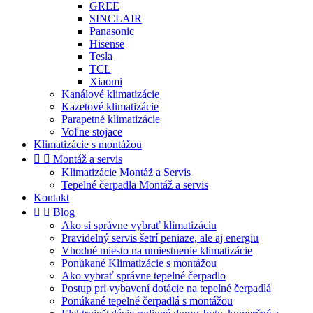
GREE
SINCLAIR
Panasonic
Hisense
Tesla
TCL
Xiaomi
Kanálové klimatizácie
Kazetové klimatizácie
Parapetné klimatizácie
Voľne stojace
Klimatizácie s montážou


Montáž a servis
Klimatizácie Montáž a Servis
Tepelné čerpadla Montáž a servis
Kontakt


Blog
Ako si správne vybrať klimatizáciu
Pravidelný servis šetrí peniaze, ale aj energiu
Vhodné miesto na umiestnenie klimatizácie
Ponúkané Klimatizácie s montážou
Ako vybrať správne tepelné čerpadlo
Postup pri vybavení dotácie na tepelné čerpadlá
Ponúkané tepelné čerpadlá s montážou