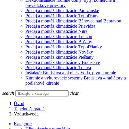
Elektroinštalácie rodinné domy, byty, komerčné a
prevádzkové priestory
Predaj a montáž klimatizácie Partizánske
Predaj a montáž klimatizácie Topoľčany
Predaj a montáž klimatizácie Bánovce nad Bebravou
Predaj a montáž klimatizácie Prievidza
Predaj a montáž klimatizácie Nitra
Predaj a montáž klimatizácie Trenčin
Predaj a montáž klimatizácie Bošany
Predaj a montáž klimatizácie Topoľčianky
Predaj a montáž klimatizácie Nováky
Predaj a montáž klimatizácie Pieštany
Predaj a montáž klimatizácie v Bratislave
Predaj a montáž klimatizácie Trnava
Inštalatér Bratislava a okolie - Voda, plyn, kúrenie
Kúrenie a vykurovacie systémy Bratislava – radiátory a
podlahové kúrenie
search
clear
Úvod
Tepelné čerpadlá
Vzduch-voda
Kategórie
Klimatizácie s montážou