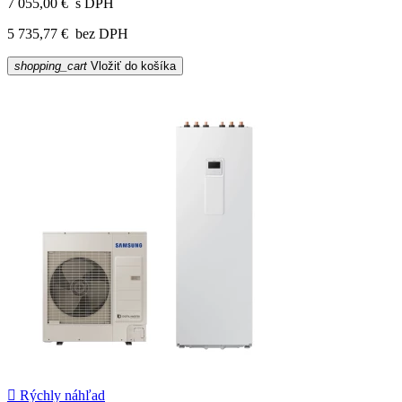
7 055,00 €
s DPH
5 735,77 €
bez DPH
shopping_cart
Vložiť do košíka

Rýchly náhľad