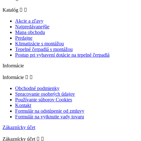
Katalóg


Akcie a zľavy
Najpredávanejšie
Mapa obchodu
Predajne
Klimatizácie s montážou
Tepelné čerpadlá s montážou
Postup pri vybavení dotácie na tepelné čerpadlá
Informácie
Informácie


Obchodné podmienky
Spracovanie osobných údajov
Používanie súborov Cookies
Kontakt
Formulár na odstúpenie od zmluvy
Formulár na vytknutie vady tovaru
Zákaznícky účet
Zákaznícky účet

