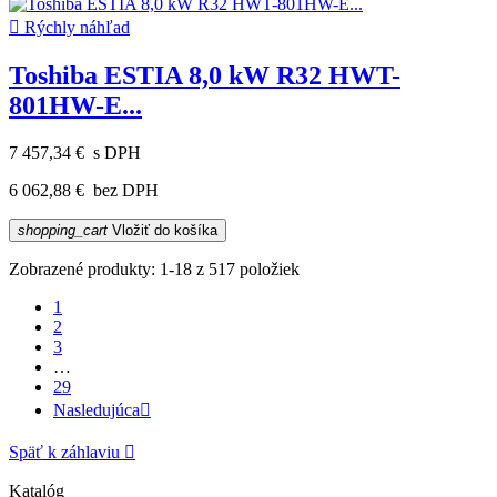

Rýchly náhľad
Toshiba ESTIA 8,0 kW R32 HWT-
801HW-E...
7 457,34 €
s DPH
6 062,88 €
bez DPH
shopping_cart
Vložiť do košíka
Zobrazené produkty: 1-18 z 517 položiek
1
2
3
…
29
Nasledujúca

Späť k záhlaviu

Katalóg