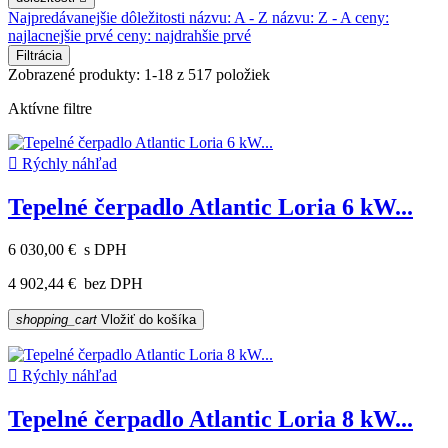
Najpredávanejšie
dôležitosti
názvu: A - Z
názvu: Z - A
ceny:
najlacnejšie prvé
ceny: najdrahšie prvé
Filtrácia
Zobrazené produkty: 1-18 z 517 položiek
Aktívne filtre

Rýchly náhľad
Tepelné čerpadlo Atlantic Loria 6 kW...
6 030,00 €
s DPH
4 902,44 €
bez DPH
shopping_cart
Vložiť do košíka

Rýchly náhľad
Tepelné čerpadlo Atlantic Loria 8 kW...