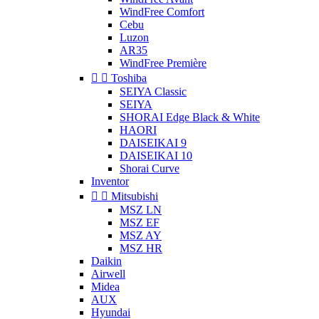
WindFree Comfort
Cebu
Luzon
AR35
WindFree Première


Toshiba
SEIYA Classic
SEIYA
SHORAI Edge Black & White
HAORI
DAISEIKAI 9
DAISEIKAI 10
Shorai Curve
Inventor


Mitsubishi
MSZ LN
MSZ EF
MSZ AY
MSZ HR
Daikin
Airwell
Midea
AUX
Hyundai