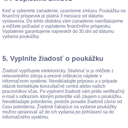
Keď si vyberiete zariadenie, uzavrieme zmluvu. Poukážka na
finančný príspevok je platná 3 mesiace od dátumu
vystavenia. Do tohto obdobia vám zariadenie nainštalujeme
a môžete požiadať o vyplatenie finančného príspevku.
Vyplatenie garantujeme najneskôr do 30 dní od dátumu
vydania poukážky.
5. Vyplníte žiadosť o poukážku
Žiadosť vyplňujete elektronicky. Stiahnuť si ju môžete z
relevantného zdroja a presné inštrukcie nájdete v
informačnom systéme. Neodkladajte prípravu a v prípade
otázok kontaktujte konzultačné centrá alebo našich
pracovníkov včas. Po vyplnení žiadosti vám príde verifikačný
e-mail s odkazom, ktorým potvrdíte váš záujem o poukážku.
Neodkladajte potvrdenie, pretože poradie žiadostí závisí od
času potvrdenia. Žiadosti čakajúce na vydanie poukážky
možno upravovať až do ich vydania po prihlásení sa do
informačného systému.