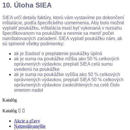
10. Úloha SIEA
SIEA určí detaily faktúry, ktorú vám vystavíme po dokončení
inštalácie, podľa špecifického usmernenia. Aby bolo možné
vyplatiť poukážku, inštalácia musí byť vykonaná v rozsahu
špecifikovanom na poukážke a nesmie sa meniť počet
nainštalovaných zariadení. SIEA vyplatí poukážku nám, ak
sú splnené všetky podmienky:
ak je žiadosť o preplatenie poukážky úplná
ak je suma na poukážke nižšia ako 50 % celkových
oprávnených výdavkov, preplatí SIEA celú sumu
uvedenú na poukážke
ak je suma na poukážke vyššia ako 50 % celkových
oprávnených výdavkov, preplatí SIEA 50 % celkových
oprávnených výdavkov zaokrúhlených na celé číslo
smerom nadol
Katalóg
Katalóg


Akcie a zľavy
Najpredávanejšie