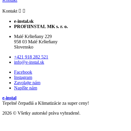
Kontakt
Kontakt


e-instal.sk
PROFIINSTAL MK s. r. o.
Malé Kršteňany 229
958 03 Malé Kršteňany
Slovensko
+421 918 282 521
info@e-instal.sk
Facebook
Instagram
Zavolajte nám
Napíšte nám
e-instal
Tepelné čerpadlá a Klimatizácie za super ceny!
2026 © Všetky autorské práva vyhradené.