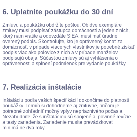
6. Uplatnite poukážku do 30 dní
Zmluvu a poukážku obdržíte poštou. Obidve exempláre
zmluvy musí podpísať zástupca domácnosti a jeden z nich,
ktorý nám vrátite a odovzdáte SIEA, musí mať úradne
overený podpis. Skontrolujte, kto je oprávnený konať za
domácnosť, v prípade viacerých vlastníkov je potrebné získať
podpis viac ako polovice z nich a v prípade manželov
podpisujú obaja. Súčasťou zmluvy sú aj vyhlásenia o
oprávnenosti a splnení podmienok pre vydanie poukážky.
7. Realizácia inštalácie
Inštaláciu podľa vašich špecifikácií dokončíme do platnosti
poukážky. Termín si dohodneme aj zmluvne, pričom je
potrebné zohľadniť možný vplyv nepriaznivého počasia.
Nezabudnite, že s inštaláciou sú spojené aj povinné revízie
a testy zariadenia. Zariadenie musíte prevádzkovať
minimálne dva roky.