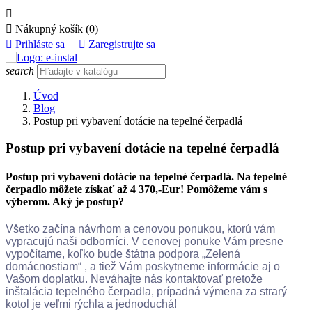


Nákupný košík
(0)

Prihláste sa

Zaregistrujte sa
search
Úvod
Blog
Postup pri vybavení dotácie na tepelné čerpadlá
Postup pri vybavení dotácie na tepelné čerpadlá
Postup pri vybavení dotácie na tepelné čerpadlá. Na tepelné
čerpadlo môžete získať až 4 370,-Eur! Pomôžeme vám s
výberom. Aký je postup?
Všetko začína návrhom a cenovou ponukou, ktorú vám
vypracujú naši odborníci. V cenovej ponuke Vám presne
vypočítame, koľko bude štátna podpora „Zelená
domácnostiam“ , a tiež Vám poskytneme informácie aj o
Vašom doplatku. Neváhajte nás kontaktovať pretože
inštalácia tepelného čerpadla, prípadná výmena za strarý
kotol je veľmi rýchla a jednoduchá!