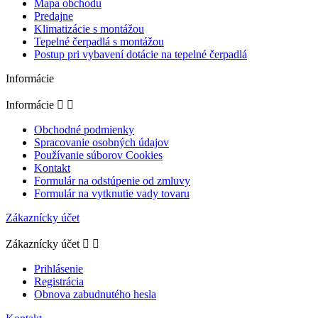
Mapa obchodu
Predajne
Klimatizácie s montážou
Tepelné čerpadlá s montážou
Postup pri vybavení dotácie na tepelné čerpadlá
Informácie
Informácie


Obchodné podmienky
Spracovanie osobných údajov
Používanie súborov Cookies
Kontakt
Formulár na odstúpenie od zmluvy
Formulár na vytknutie vady tovaru
Zákaznícky účet
Zákaznícky účet


Prihlásenie
Registrácia
Obnova zabudnutého hesla