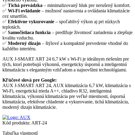
✅
Tichá prevádzka
– minimalizovaný hluk pre nerušený komfort.
✅
Wi-Fi ovládanie
– možnosť nastavenia a ovládania klimatizácie
cez smartfón.
✅
Efektívne vykurovanie
– spoľahlivý výkon aj pri nízkych
teplotách.
✅
Samočistiaca funkcia
– predlžuje životnosť zariadenia a zlepšuje
kvalitu vzduchu.
✅
Moderný dizajn
– štýlové a kompaktné prevedenie vhodné do
každého interiéru.
AUX J-SMART ART 24 6,7 kW s Wi-Fi je ideálnym riešením pre
tých, ktorí potrebujú výkonnú, energeticky úspornú a inteligentnú
klimatizáciu s elegantným vzhľadom a najnovšími technológiami.
Kľúčové slová pre Google:
AUX J-SMART ART 24, AUX klimatizácia 6,7 kW, klimatizácia s
Wi-Fi, energetická trieda A++, chladivo R32, inteligentná
klimatizácia, výkonná klimatizácia pre veľké miestnosti, úsporná
klimatizácia, efektívne chladenie a vykurovanie, tichá klimatizácia,
moderný dizajn klimatizácie.
Kód produktu:
ART-24
Tabuľka vlastností