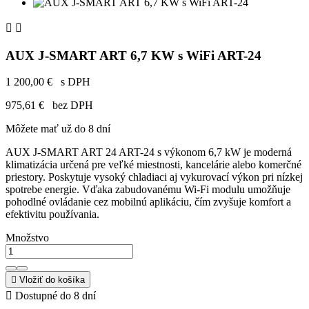


AUX J-SMART ART 6,7 KW s WiFi ART-24
1 200,00 €
s DPH
975,61 €
bez DPH
Môžete mať už do 8 dní
AUX J-SMART ART 24 ART-24 s výkonom 6,7 kW je moderná
klimatizácia určená pre veľké miestnosti, kancelárie alebo komerčné
priestory. Poskytuje vysoký chladiaci aj vykurovací výkon pri nízkej
spotrebe energie. Vďaka zabudovanému Wi-Fi modulu umožňuje
pohodlné ovládanie cez mobilnú aplikáciu, čím zvyšuje komfort a
efektivitu používania.
Množstvo

Vložiť do košíka

Dostupné do 8 dní