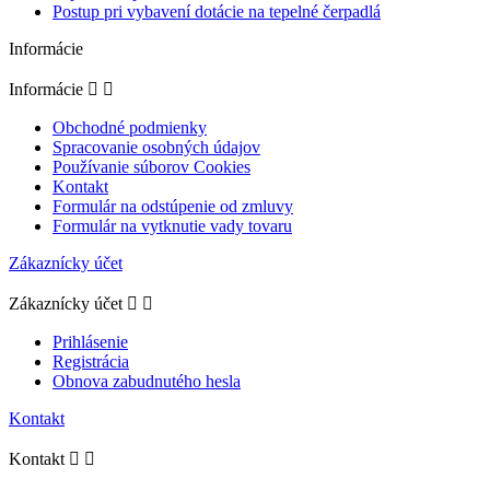
Postup pri vybavení dotácie na tepelné čerpadlá
Informácie
Informácie


Obchodné podmienky
Spracovanie osobných údajov
Používanie súborov Cookies
Kontakt
Formulár na odstúpenie od zmluvy
Formulár na vytknutie vady tovaru
Zákaznícky účet
Zákaznícky účet


Prihlásenie
Registrácia
Obnova zabudnutého hesla
Kontakt
Kontakt

