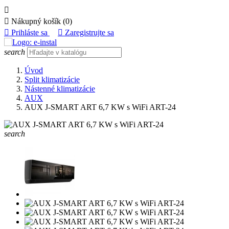


Nákupný košík
(0)

Prihláste sa

Zaregistrujte sa
search
Úvod
Split klimatizácie
Nástenné klimatizácie
AUX
AUX J-SMART ART 6,7 KW s WiFi ART-24
search