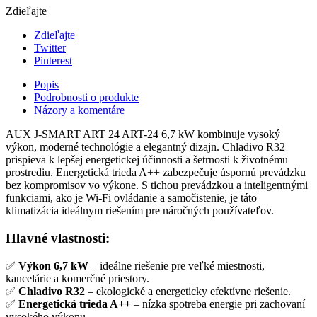
Zdieľajte
Zdieľajte
Twitter
Pinterest
Popis
Podrobnosti o produkte
Názory a komentáre
AUX J-SMART ART 24 ART-24 6,7 kW kombinuje vysoký
výkon, moderné technológie a elegantný dizajn. Chladivo R32
prispieva k lepšej energetickej účinnosti a šetrnosti k životnému
prostrediu. Energetická trieda A++ zabezpečuje úspornú prevádzku
bez kompromisov vo výkone. S tichou prevádzkou a inteligentnými
funkciami, ako je Wi-Fi ovládanie a samočistenie, je táto
klimatizácia ideálnym riešením pre náročných používateľov.
Hlavné vlastnosti:
✅
Výkon 6,7 kW
– ideálne riešenie pre veľké miestnosti,
kancelárie a komerčné priestory.
✅
Chladivo R32
– ekologické a energeticky efektívne riešenie.
✅
Energetická trieda A++
– nízka spotreba energie pri zachovaní
vysokého výkonu.