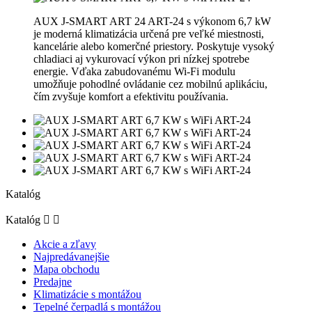
AUX J-SMART ART 24 ART-24 s výkonom 6,7 kW
je moderná klimatizácia určená pre veľké miestnosti,
kancelárie alebo komerčné priestory. Poskytuje vysoký
chladiaci aj vykurovací výkon pri nízkej spotrebe
energie. Vďaka zabudovanému Wi-Fi modulu
umožňuje pohodlné ovládanie cez mobilnú aplikáciu,
čím zvyšuje komfort a efektivitu používania.
Katalóg
Katalóg


Akcie a zľavy
Najpredávanejšie
Mapa obchodu
Predajne
Klimatizácie s montážou
Tepelné čerpadlá s montážou