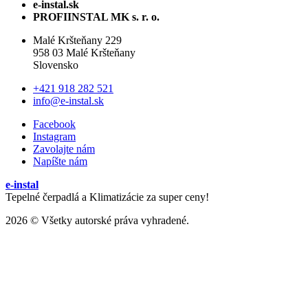
e-instal.sk
PROFIINSTAL MK s. r. o.
Malé Kršteňany 229
958 03 Malé Kršteňany
Slovensko
+421 918 282 521
info@e-instal.sk
Facebook
Instagram
Zavolajte nám
Napíšte nám
e-instal
Tepelné čerpadlá a Klimatizácie za super ceny!
2026 © Všetky autorské práva vyhradené.