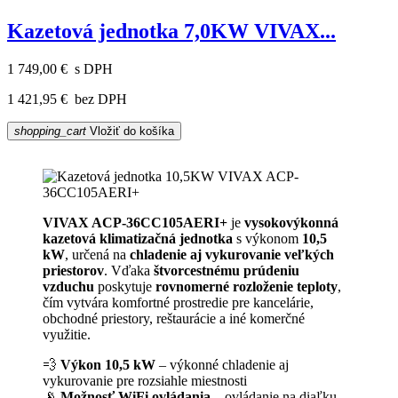
Kazetová jednotka 7,0KW VIVAX...
1 749,00 €
s DPH
1 421,95 €
bez DPH
shopping_cart
Vložiť do košíka
VIVAX ACP-36CC105AERI+
je
vysokovýkonná
kazetová klimatizačná jednotka
s výkonom
10,5
kW
, určená na
chladenie aj vykurovanie veľkých
priestorov
. Vďaka
štvorcestnému prúdeniu
vzduchu
poskytuje
rovnomerné rozloženie teploty
,
čím vytvára komfortné prostredie pre kancelárie,
obchodné priestory, reštaurácie a iné komerčné
využitie.
💨
Výkon 10,5 kW
– výkonné chladenie aj
vykurovanie pre rozsiahle miestnosti
📡
Možnosť WiFi ovládania
– ovládanie na diaľku