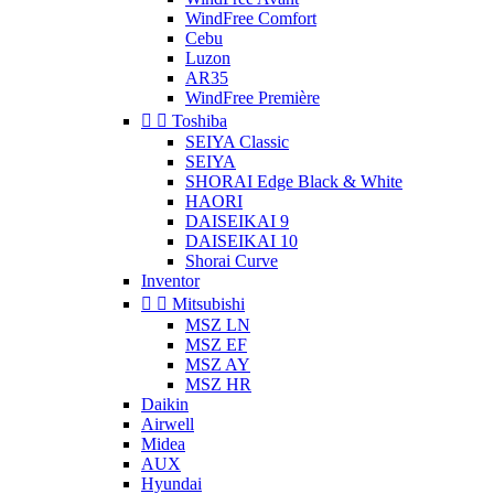
WindFree Comfort
Cebu
Luzon
AR35
WindFree Première


Toshiba
SEIYA Classic
SEIYA
SHORAI Edge Black & White
HAORI
DAISEIKAI 9
DAISEIKAI 10
Shorai Curve
Inventor


Mitsubishi
MSZ LN
MSZ EF
MSZ AY
MSZ HR
Daikin
Airwell
Midea
AUX
Hyundai