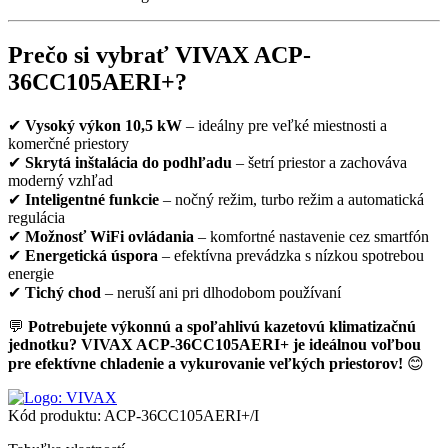
Prečo si vybrať VIVAX ACP-
36CC105AERI+?
✔
Vysoký výkon 10,5 kW
– ideálny pre veľké miestnosti a
komerčné priestory
✔
Skrytá inštalácia do podhľadu
– šetrí priestor a zachováva
moderný vzhľad
✔
Inteligentné funkcie
– nočný režim, turbo režim a automatická
regulácia
✔
Možnosť WiFi ovládania
– komfortné nastavenie cez smartfón
✔
Energetická úspora
– efektívna prevádzka s nízkou spotrebou
energie
✔
Tichý chod
– neruší ani pri dlhodobom používaní
💬
Potrebujete výkonnú a spoľahlivú kazetovú klimatizačnú
jednotku? VIVAX ACP-36CC105AERI+ je ideálnou voľbou
pre efektívne chladenie a vykurovanie veľkých priestorov!
😊
Kód produktu:
ACP-36CC105AERI+/I