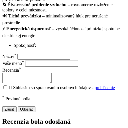
🌀
Štvorcestné prúdenie vzduchu
– rovnomerné rozloženie
teploty v celej miestnosti
🔊
Tichá prevádzka
– minimalizovaný hluk pre nerušené
prostredie
⚡
Energetická úspornosť
– vysoká účinnosť pri nízkej spotrebe
elektrickej energie
Spokojnosť:
*
Názov
*
Vaše meno
*
Recenzia

Súhlasím so spracovaním osobných údajov -
prehlásenie
*
Povinné polia
Zrušiť
Odoslať
Recenzia bola odoslaná