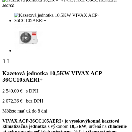
search


Kazetová jednotka 10,5KW VIVAX ACP-
36CC105AERI+
2 549,00 €
s DPH
2 072,36 €
bez DPH
Môžete mať už do 8 dní
VIVAX ACP-36CC105AERI+
je
vysokovýkonná kazetová
klimatizačná jednotka
s výkonom
10,5 kW
, určená na
chladenie
aj vykurovanie veľkých priestorov
. Vďaka
štvorcestnému