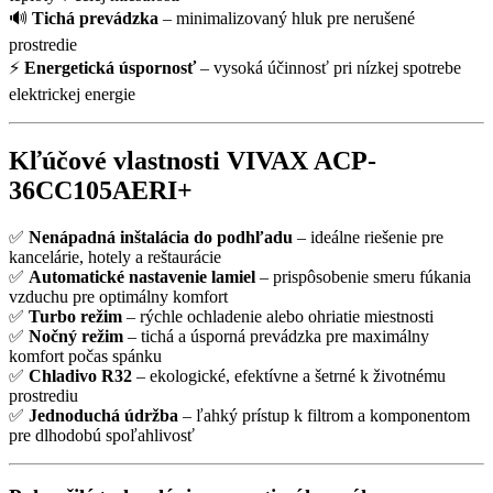
🔊
Tichá prevádzka
– minimalizovaný hluk pre nerušené
prostredie
⚡
Energetická úspornosť
– vysoká účinnosť pri nízkej spotrebe
elektrickej energie
Kľúčové vlastnosti VIVAX ACP-
36CC105AERI+
✅
Nenápadná inštalácia do podhľadu
– ideálne riešenie pre
kancelárie, hotely a reštaurácie
✅
Automatické nastavenie lamiel
– prispôsobenie smeru fúkania
vzduchu pre optimálny komfort
✅
Turbo režim
– rýchle ochladenie alebo ohriatie miestnosti
✅
Nočný režim
– tichá a úsporná prevádzka pre maximálny
komfort počas spánku
✅
Chladivo R32
– ekologické, efektívne a šetrné k životnému
prostrediu
✅
Jednoduchá údržba
– ľahký prístup k filtrom a komponentom
pre dlhodobú spoľahlivosť