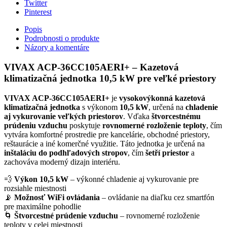
Twitter
Pinterest
Popis
Podrobnosti o produkte
Názory a komentáre
VIVAX ACP-36CC105AERI+ – Kazetová
klimatizačná jednotka 10,5 kW pre veľké priestory
VIVAX ACP-36CC105AERI+
je
vysokovýkonná kazetová
klimatizačná jednotka
s výkonom
10,5 kW
, určená na
chladenie
aj vykurovanie veľkých priestorov
. Vďaka
štvorcestnému
prúdeniu vzduchu
poskytuje
rovnomerné rozloženie teploty
, čím
vytvára komfortné prostredie pre kancelárie, obchodné priestory,
reštaurácie a iné komerčné využitie. Táto jednotka je určená na
inštaláciu do podhľadových stropov
, čím
šetří priestor
a
zachováva moderný dizajn interiéru.
💨
Výkon 10,5 kW
– výkonné chladenie aj vykurovanie pre
rozsiahle miestnosti
📡
Možnosť WiFi ovládania
– ovládanie na diaľku cez smartfón
pre maximálne pohodlie
🌀
Štvorcestné prúdenie vzduchu
– rovnomerné rozloženie
teploty v celej miestnosti