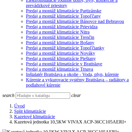
Elektroinštalácie rodinné domy, byty, komerčné a
prevádzkové priestory
Predaj a montáž klimatizácie Partizánske
Predaj a montáž klimatizácie Topoľčany
Predaj a montáž klimatizácie Bánovce nad Bebravou
Predaj a montáž klimatizácie Prievidza
Predaj a montáž klimatizácie Nitra
Predaj a montáž klimatizácie Trenčin
Predaj a montáž klimatizácie Bošany
Predaj a montáž klimatizácie Topoľčianky
Predaj a montáž klimatizácie Nováky
Predaj a montáž klimatizácie Pieštany
Predaj a montáž klimatizácie v Bratislave
Predaj a montáž klimatizácie Trnava
Inštalatér Bratislava a okolie - Voda, plyn, kúrenie
Kúrenie a vykurovacie systémy Bratislava – radiátory a
podlahové kúrenie
search
clear
Úvod
Split klimatizácie
Kazetové klimatizácie
Kazetová jednotka 10,5KW VIVAX ACP-36CC105AERI+