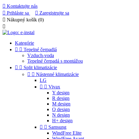

Kontaktujte nás

Prihláste sa

Zaregistrujte sa

Nákupný košík
(0)

Kategórie


Tepelné čerpadlá
Vzduch-voda
Tepelné čerpadá s montážou


Split klimatizácie


Nástenné klimatizácie
LG


Vivax
Y design
R design
M design
Q design
N design
H+ design


Samsung
WindFree Elite
WindFree Avant