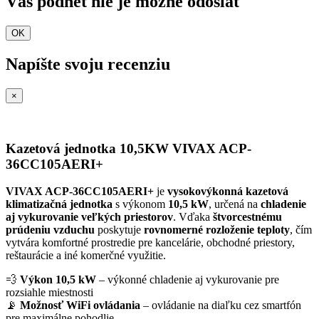
Váš podnet nie je možné odoslať
OK
Napíšte svoju recenziu
×
Kazetová jednotka 10,5KW VIVAX ACP-
36CC105AERI+
VIVAX ACP-36CC105AERI+
je
vysokovýkonná kazetová
klimatizačná jednotka
s výkonom
10,5 kW
, určená na
chladenie
aj vykurovanie veľkých priestorov
. Vďaka
štvorcestnému
prúdeniu vzduchu
poskytuje
rovnomerné rozloženie teploty
, čím
vytvára komfortné prostredie pre kancelárie, obchodné priestory,
reštaurácie a iné komerčné využitie.
💨
Výkon 10,5 kW
– výkonné chladenie aj vykurovanie pre
rozsiahle miestnosti
📡
Možnosť WiFi ovládania
– ovládanie na diaľku cez smartfón
pre maximálne pohodlie