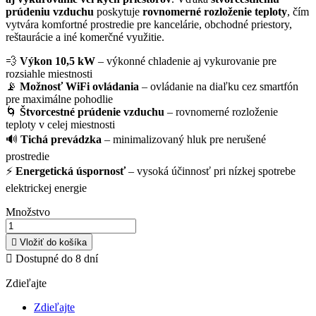
prúdeniu vzduchu
poskytuje
rovnomerné rozloženie teploty
, čím
vytvára komfortné prostredie pre kancelárie, obchodné priestory,
reštaurácie a iné komerčné využitie.
💨
Výkon 10,5 kW
– výkonné chladenie aj vykurovanie pre
rozsiahle miestnosti
📡
Možnosť WiFi ovládania
– ovládanie na diaľku cez smartfón
pre maximálne pohodlie
🌀
Štvorcestné prúdenie vzduchu
– rovnomerné rozloženie
teploty v celej miestnosti
🔊
Tichá prevádzka
– minimalizovaný hluk pre nerušené
prostredie
⚡
Energetická úspornosť
– vysoká účinnosť pri nízkej spotrebe
elektrickej energie
Množstvo

Vložiť do košíka

Dostupné do 8 dní
Zdieľajte
Zdieľajte