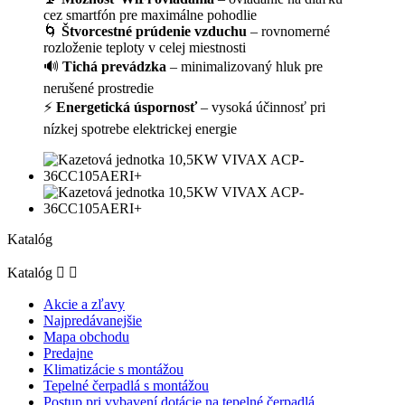
cez smartfón pre maximálne pohodlie
🌀
Štvorcestné prúdenie vzduchu
– rovnomerné
rozloženie teploty v celej miestnosti
🔊
Tichá prevádzka
– minimalizovaný hluk pre
nerušené prostredie
⚡
Energetická úspornosť
– vysoká účinnosť pri
nízkej spotrebe elektrickej energie
Katalóg
Katalóg


Akcie a zľavy
Najpredávanejšie
Mapa obchodu
Predajne
Klimatizácie s montážou
Tepelné čerpadlá s montážou
Postup pri vybavení dotácie na tepelné čerpadlá