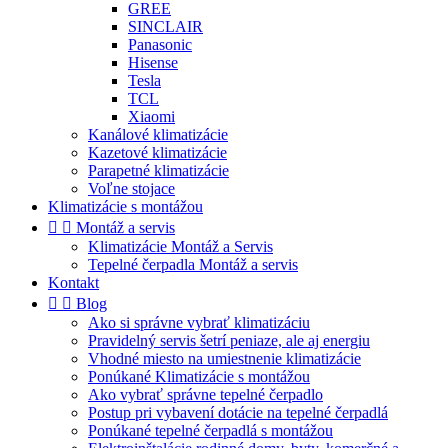
GREE
SINCLAIR
Panasonic
Hisense
Tesla
TCL
Xiaomi
Kanálové klimatizácie
Kazetové klimatizácie
Parapetné klimatizácie
Voľne stojace
Klimatizácie s montážou


Montáž a servis
Klimatizácie Montáž a Servis
Tepelné čerpadla Montáž a servis
Kontakt


Blog
Ako si správne vybrať klimatizáciu
Pravidelný servis šetrí peniaze, ale aj energiu
Vhodné miesto na umiestnenie klimatizácie
Ponúkané Klimatizácie s montážou
Ako vybrať správne tepelné čerpadlo
Postup pri vybavení dotácie na tepelné čerpadlá
Ponúkané tepelné čerpadlá s montážou