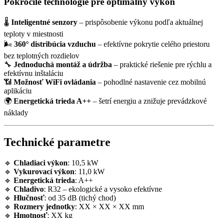
Pokročilé technológie pre optimálny výkon
🌡
Inteligentné senzory
– prispôsobenie výkonu podľa aktuálnej
teploty v miestnosti
🌬
360° distribúcia vzduchu
– efektívne pokrytie celého priestoru
bez teplotných rozdielov
🔧
Jednoduchá montáž a údržba
– praktické riešenie pre rýchlu a
efektívnu inštaláciu
📶
Možnosť WiFi ovládania
– pohodlné nastavenie cez mobilnú
aplikáciu
🌍
Energetická trieda A++
– šetrí energiu a znižuje prevádzkové
náklady
Technické parametre
🔹
Chladiaci výkon
: 10,5 kW
🔹
Vykurovací výkon
: 11,0 kW
🔹
Energetická trieda
: A++
🔹
Chladivo
: R32 – ekologické a vysoko efektívne
🔹
Hlučnosť
: od 35 dB (tichý chod)
🔹
Rozmery jednotky
: XX × XX × XX mm
🔹
Hmotnosť
: XX kg