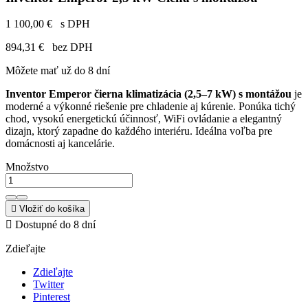
1 100,00 €
s DPH
894,31 €
bez DPH
Môžete mať už do 8 dní
Inventor Emperor čierna klimatizácia (2,5–7 kW)
s montážou
je
moderné a výkonné riešenie pre chladenie aj kúrenie. Ponúka tichý
chod, vysokú energetickú účinnosť, WiFi ovládanie a elegantný
dizajn, ktorý zapadne do každého interiéru. Ideálna voľba pre
domácnosti aj kancelárie.
Množstvo

Vložiť do košíka

Dostupné do 8 dní
Zdieľajte
Zdieľajte
Twitter
Pinterest