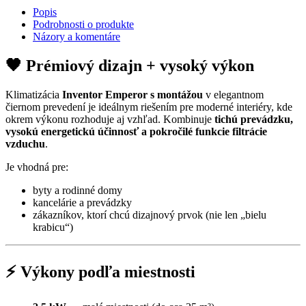
Popis
Podrobnosti o produkte
Názory a komentáre
🖤 Prémiový dizajn + vysoký výkon
Klimatizácia
Inventor
Emperor
s montážou
v elegantnom
čiernom prevedení je ideálnym riešením pre moderné interiéry, kde
okrem výkonu rozhoduje aj vzhľad. Kombinuje
tichú prevádzku,
vysokú energetickú účinnosť a pokročilé funkcie filtrácie
vzduchu
.
Je vhodná pre:
byty a rodinné domy
kancelárie a prevádzky
zákazníkov, ktorí chcú dizajnový prvok (nie len „bielu
krabicu“)
⚡ Výkony podľa miestnosti