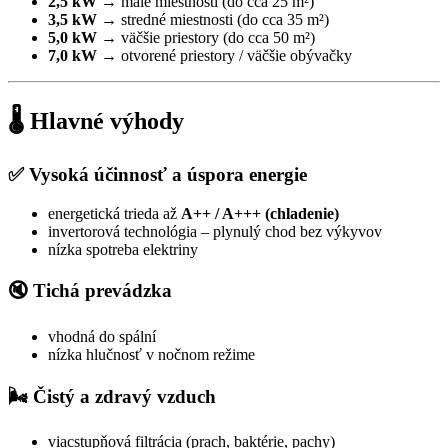
2,5 kW
→ malé miestnosti (do cca 25 m²)
3,5 kW
→ stredné miestnosti (do cca 35 m²)
5,0 kW
→ väčšie priestory (do cca 50 m²)
7,0 kW
→ otvorené priestory / väčšie obývačky
🌡️ Hlavné výhody
✅ Vysoká účinnosť a úspora energie
energetická trieda až
A++ / A+++ (chladenie)
invertorová technológia – plynulý chod bez výkyvov
nízka spotreba elektriny
🔇 Tichá prevádzka
vhodná do spální
nízka hlučnosť v nočnom režime
🌬️ Čistý a zdravý vzduch
viacstupňová filtrácia (prach, baktérie, pachy)