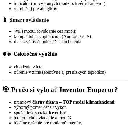
ionizátor (pri vybraných modeloch série Emperor)
vhodné aj pre alergikov
📱 Smart ovládanie
WiFi modul (ovládanie cez mobil)
kompatibilita s aplikáciou (Android / iOS)
diaľkové ovládanie súčasťou balenia
❄️🔥 Celoročné využitie
chladenie v lete
kúrenie v zime (efektívne aj pri nízkych teplotách)
🎯 Prečo si vybrať Inventor Emperor?
prémiový
čierny dizajn – TOP medzi klimatizáciami
výborný pomer cena / výkon
spoľahlivá značka
Inventor
jednoduché ovládanie a montáž
ideálne riešenie pre moderné interiéry