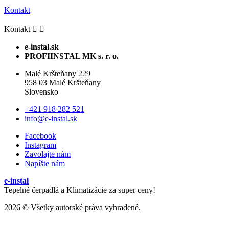
Kontakt
Kontakt


e-instal.sk
PROFIINSTAL MK s. r. o.
Malé Kršteňany 229
958 03 Malé Kršteňany
Slovensko
+421 918 282 521
info@e-instal.sk
Facebook
Instagram
Zavolajte nám
Napíšte nám
e-instal
Tepelné čerpadlá a Klimatizácie za super ceny!
2026 © Všetky autorské práva vyhradené.