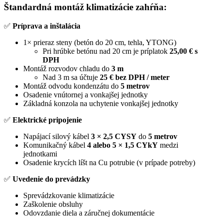
Štandardná montáž klimatizácie zahŕňa:
✅
Príprava a inštalácia
1× prieraz steny (betón do 20 cm, tehla, YTONG)
Pri hrúbke betónu nad 20 cm je príplatok
25,00 € s
DPH
Montáž rozvodov chladu do
3 m
Nad 3 m sa účtuje
25 € bez DPH / meter
Montáž odvodu kondenzátu do
5 metrov
Osadenie vnútornej a vonkajšej jednotky
Základná konzola na uchytenie vonkajšej jednotky
✅
Elektrické pripojenie
Napájací silový kábel
3 × 2,5 CYSY
do
5 metrov
Komunikačný kábel
4 alebo 5 × 1,5 CYkY
medzi
jednotkami
Osadenie krycích líšt na Cu potrubie (v prípade potreby)
✅
Uvedenie do prevádzky
Sprevádzkovanie klimatizácie
Zaškolenie obsluhy
Odovzdanie diela a záručnej dokumentácie