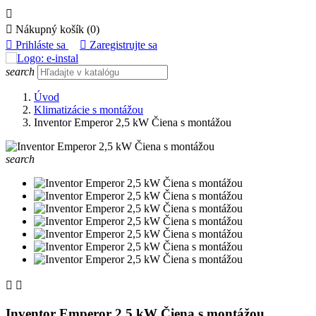


Nákupný košík
(0)

Prihláste sa

Zaregistrujte sa
search
Úvod
Klimatizácie s montážou
Inventor Emperor 2,5 kW Čiena s montážou
search


Inventor Emperor 2,5 kW Čiena s montážou