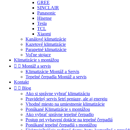
GREE
SINCLAIR
Panasonic
Hisense
Tesla
TCL
Xiaomi
Kanálové klimatizácie
Kazetové klimatizácie
Parapetné klimatizácie
Voľne stojace
Klimatizácie s montážou


Montáž a servis
Klimatizácie Montáž a Servis
Tepelné čerpadla Montáž a servis
Kontakt


Blog
Ako si správne vybrať klimatizáciu
Pravidelný servis šetrí peniaze, ale aj energiu
Vhodné miesto na umiestnenie klimatizácie
Ponúkané Klimatizácie s montážou
Ako vybrať správne tepelné čerpadlo
Postup pri vybavení dotácie na tepelné čerpadlá
Ponúkané tepelné čerpadlá s montážou