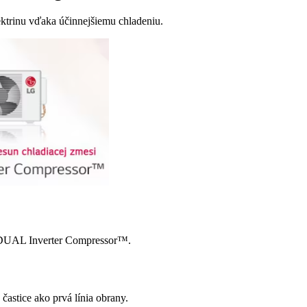
lektrinu vďaka účinnejšiemu chladeniu.
u DUAL Inverter Compressor™.
astice ako prvá línia obrany.