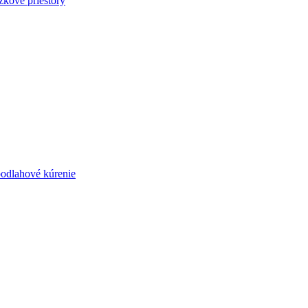
zkové priestory
podlahové kúrenie