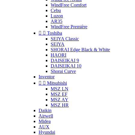
WindFree Comfort
Cebu
Luzon
AR35
WindFree Première


Toshiba
SEIYA Classic
SEIYA
SHORAI Edge Black & White
HAORI
DAISEIKAI 9
DAISEIKAI 10
Shorai Curve
Inventor


Mitsubishi
MSZ LN
MSZ EF
MSZ AY
MSZ HR
Daikin
Airwell
Midea
AUX
Hyundai