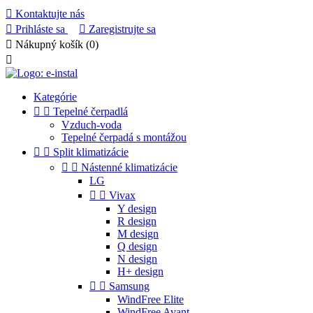

Kontaktujte nás

Prihláste sa

Zaregistrujte sa

Nákupný košík
(0)

Kategórie


Tepelné čerpadlá
Vzduch-voda
Tepelné čerpadá s montážou


Split klimatizácie


Nástenné klimatizácie
LG


Vivax
Y design
R design
M design
Q design
N design
H+ design


Samsung
WindFree Elite
WindFree Avant