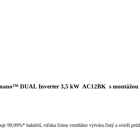
 UVnano™ DUAL Inverter 3,5 kW AC12BK s montážou
e 99,99%* baktérií, vďaka čomu ventilátor vytvára čistý a svieži prú