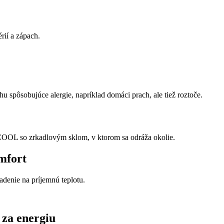
rií a zápach.
 spôsobujúce alergie, napríklad domáci prach, ale tiež roztoče.
OOL so zrkadlovým sklom, v ktorom sa odráža okolie.
mfort
enie na príjemnú teplotu.
h za energiu