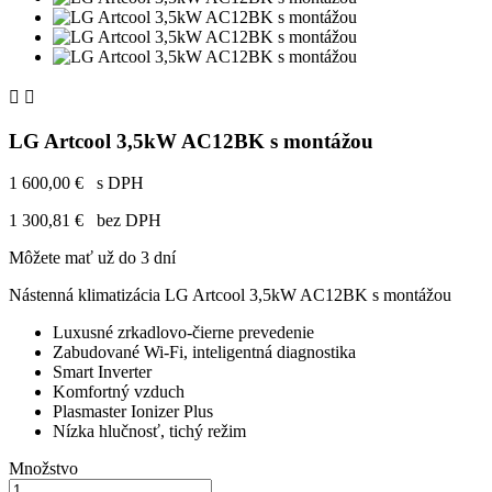


LG Artcool 3,5kW AC12BK s montážou
1 600,00 €
s DPH
1 300,81 €
bez DPH
Môžete mať už do 3 dní
Nástenná klimatizácia LG Artcool 3,5kW AC12BK s montážou
Luxusné zrkadlovo-čierne prevedenie
Zabudované Wi-Fi, inteligentná diagnostika
Smart Inverter
Komfortný vzduch
Plasmaster Ionizer Plus
Nízka hlučnosť, tichý režim
Množstvo