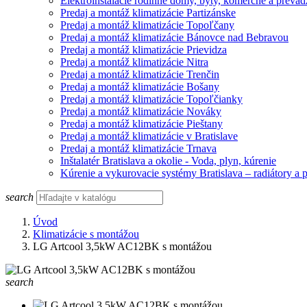
Elektroinštalácie rodinné domy, byty, komerčné a prevád
Predaj a montáž klimatizácie Partizánske
Predaj a montáž klimatizácie Topoľčany
Predaj a montáž klimatizácie Bánovce nad Bebravou
Predaj a montáž klimatizácie Prievidza
Predaj a montáž klimatizácie Nitra
Predaj a montáž klimatizácie Trenčin
Predaj a montáž klimatizácie Bošany
Predaj a montáž klimatizácie Topoľčianky
Predaj a montáž klimatizácie Nováky
Predaj a montáž klimatizácie Pieštany
Predaj a montáž klimatizácie v Bratislave
Predaj a montáž klimatizácie Trnava
Inštalatér Bratislava a okolie - Voda, plyn, kúrenie
Kúrenie a vykurovacie systémy Bratislava – radiátory a 
search
Úvod
Klimatizácie s montážou
LG Artcool 3,5kW AC12BK s montážou
search