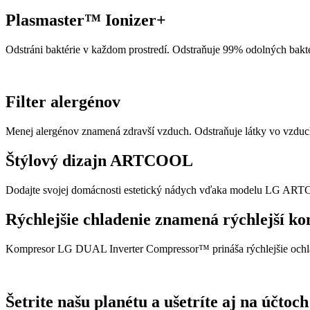
Plasmaster™ Ionizer+
Odstráni baktérie v každom prostredí. Odstraňuje 99% odolných bakté
Filter alergénov
Menej alergénov znamená zdravší vzduch. Odstraňuje látky vo vzduchu
Štýlový dizajn ARTCOOL
Dodajte svojej domácnosti estetický nádych vďaka modelu LG ARTC
Rýchlejšie chladenie znamená rýchlejší ko
Kompresor LG DUAL Inverter Compressor™ prináša rýchlejšie ochlad
Šetrite našu planétu a ušetríte aj na účtoc