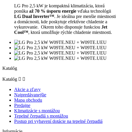
LG Pro 2,5 kW je kompaktná klimatizácia, ktorá
ponúka
až 70 % úsporu energie
vďaka technológii
LG Dual Inverter™
. Je ideálna pre menšie miestnosti
a domácnosti, kde poskytuje efektívne chladenie a
vykurovanie. Okrem toho disponuje funkciou
Jet
Cool™
, ktorá umožňuje rýchle chladenie miestnosti.
Katalóg
Katalóg


Akcie a zľavy
Najpredávanejšie
Mapa obchodu
Predajne
Klimatizácie s montážou
Tepelné čerpadlá s montážou
Postup pri vybavení dotácie na tepelné čerpadlá
Informácie