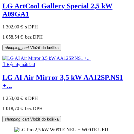
LG ArtCool Gallery Special 2,5 kW
A09GA1
1 302,00 €
s DPH
1 058,54 €
bez DPH
shopping_cart
Vložiť do košíka

Rýchly náhľad
LG AI Air Mirror 3,5 kW AA12SP.NS1
+...
1 253,00 €
s DPH
1 018,70 €
bez DPH
shopping_cart
Vložiť do košíka