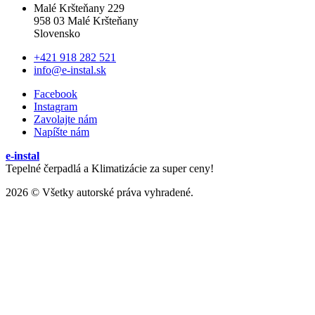
Malé Kršteňany 229
958 03 Malé Kršteňany
Slovensko
+421 918 282 521
info@e-instal.sk
Facebook
Instagram
Zavolajte nám
Napíšte nám
e-instal
Tepelné čerpadlá a Klimatizácie za super ceny!
2026 © Všetky autorské práva vyhradené.