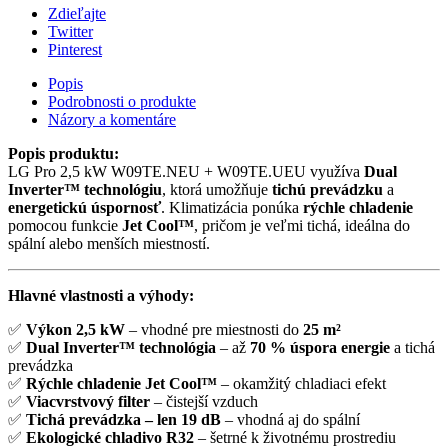
Zdieľajte
Twitter
Pinterest
Popis
Podrobnosti o produkte
Názory a komentáre
Popis produktu:
LG Pro 2,5 kW W09TE.NEU + W09TE.UEU využíva
Dual
Inverter™ technológiu
, ktorá umožňuje
tichú prevádzku
a
energetickú úspornosť
. Klimatizácia ponúka
rýchle chladenie
pomocou funkcie
Jet Cool™
, pričom je veľmi tichá, ideálna do
spální alebo menších miestností.
Hlavné vlastnosti a výhody:
✅
Výkon 2,5 kW
– vhodné pre miestnosti do
25 m²
✅
Dual Inverter™ technológia
– až
70 % úspora energie
a tichá
prevádzka
✅
Rýchle chladenie Jet Cool™
– okamžitý chladiaci efekt
✅
Viacvrstvový filter
– čistejší vzduch
✅
Tichá prevádzka – len 19 dB
– vhodná aj do spální
✅
Ekologické chladivo R32
– šetrné k životnému prostrediu