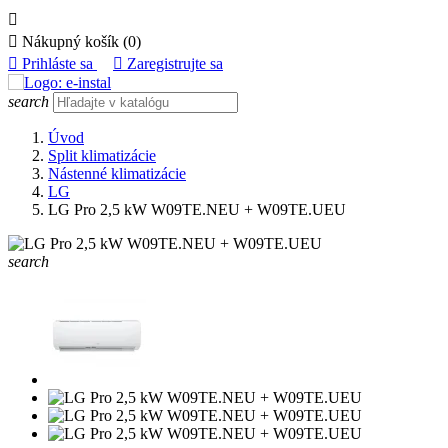


Nákupný košík
(0)

Prihláste sa

Zaregistrujte sa
search
Úvod
Split klimatizácie
Nástenné klimatizácie
LG
LG Pro 2,5 kW W09TE.NEU + W09TE.UEU
search