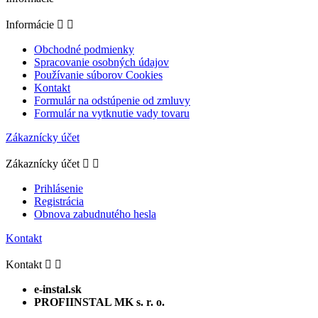
Informácie


Obchodné podmienky
Spracovanie osobných údajov
Používanie súborov Cookies
Kontakt
Formulár na odstúpenie od zmluvy
Formulár na vytknutie vady tovaru
Zákaznícky účet
Zákaznícky účet


Prihlásenie
Registrácia
Obnova zabudnutého hesla
Kontakt
Kontakt


e-instal.sk
PROFIINSTAL MK s. r. o.