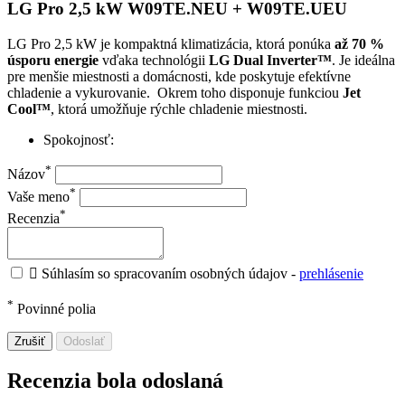
LG Pro 2,5 kW W09TE.NEU + W09TE.UEU
LG Pro 2,5 kW je kompaktná klimatizácia, ktorá ponúka
až 70 %
úsporu energie
vďaka technológii
LG Dual Inverter™
. Je ideálna
pre menšie miestnosti a domácnosti, kde poskytuje efektívne
chladenie a vykurovanie. Okrem toho disponuje funkciou
Jet
Cool™
, ktorá umožňuje rýchle chladenie miestnosti.
Spokojnosť:
*
Názov
*
Vaše meno
*
Recenzia

Súhlasím so spracovaním osobných údajov -
prehlásenie
*
Povinné polia
Zrušiť
Odoslať
Recenzia bola odoslaná