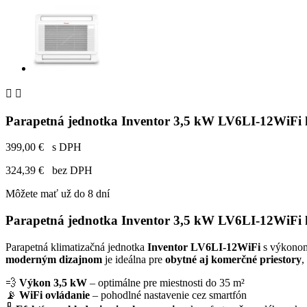


Parapetná jednotka Inventor 3,5 kW LV6LI-12WiFi 
399,00 €
s DPH
324,39 €
bez DPH
Môžete mať už do 8 dní
Parapetná jednotka Inventor 3,5 kW LV6LI-12WiFi k
Parapetná klimatizačná jednotka
Inventor LV6LI-12WiFi
s výkon
moderným dizajnom
je ideálna pre
obytné aj komerčné priestory
,
💨
Výkon 3,5 kW
– optimálne pre miestnosti do 35 m²
📡
WiFi ovládanie
– pohodlné nastavenie cez smartfón