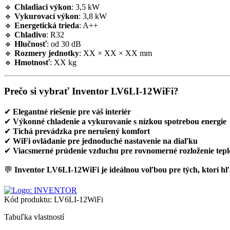
🔹
Chladiaci výkon
: 3,5 kW
🔹
Vykurovací výkon
: 3,8 kW
🔹
Energetická trieda
: A++
🔹
Chladivo
: R32
🔹
Hlučnosť
: od 30 dB
🔹
Rozmery jednotky
: XX × XX × XX mm
🔹
Hmotnosť
: XX kg
Prečo si vybrať Inventor LV6LI-12WiFi?
✔
Elegantné riešenie pre váš interiér
✔
Výkonné chladenie a vykurovanie s nízkou spotrebou energie
✔
Tichá prevádzka pre nerušený komfort
✔
WiFi ovládanie pre jednoduché nastavenie na diaľku
✔
Viacsmerné prúdenie vzduchu pre rovnomerné rozloženie tepl
💬
Inventor LV6LI-12WiFi je ideálnou voľbou pre tých, ktorí h
Kód produktu:
LV6LI-12WiFi
Tabuľka vlastností