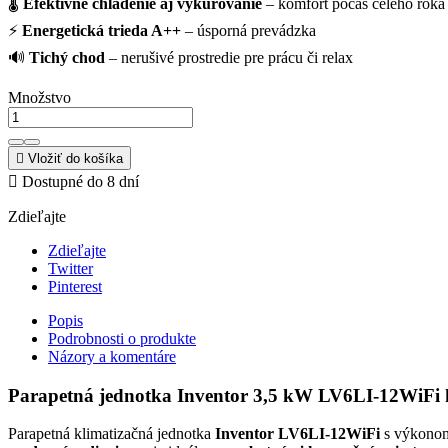
🌡
Efektívne chladenie aj vykurovanie
– komfort počas celého roka
⚡
Energetická trieda A++
– úsporná prevádzka
🔊
Tichý chod
– nerušivé prostredie pre prácu či relax
Množstvo

Vložiť do košíka

Dostupné do 8 dní
Zdieľajte
Zdieľajte
Twitter
Pinterest
Popis
Podrobnosti o produkte
Názory a komentáre
Parapetná jednotka Inventor 3,5 kW LV6LI-12WiFi k
Parapetná klimatizačná jednotka
Inventor LV6LI-12WiFi
s výkon