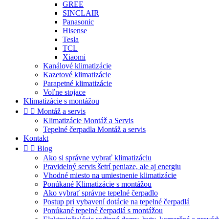
GREE
SINCLAIR
Panasonic
Hisense
Tesla
TCL
Xiaomi
Kanálové klimatizácie
Kazetové klimatizácie
Parapetné klimatizácie
Voľne stojace
Klimatizácie s montážou


Montáž a servis
Klimatizácie Montáž a Servis
Tepelné čerpadla Montáž a servis
Kontakt


Blog
Ako si správne vybrať klimatizáciu
Pravidelný servis šetrí peniaze, ale aj energiu
Vhodné miesto na umiestnenie klimatizácie
Ponúkané Klimatizácie s montážou
Ako vybrať správne tepelné čerpadlo
Postup pri vybavení dotácie na tepelné čerpadlá
Ponúkané tepelné čerpadlá s montážou