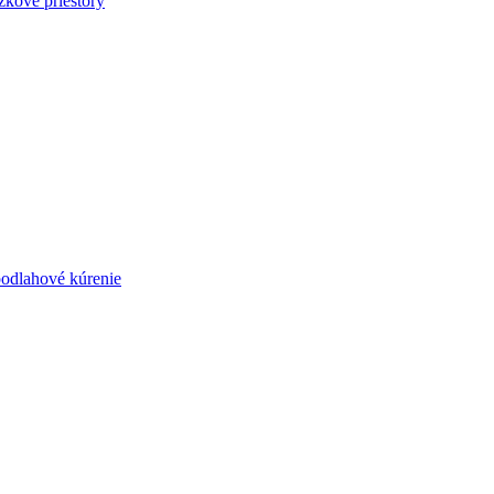
zkové priestory
podlahové kúrenie