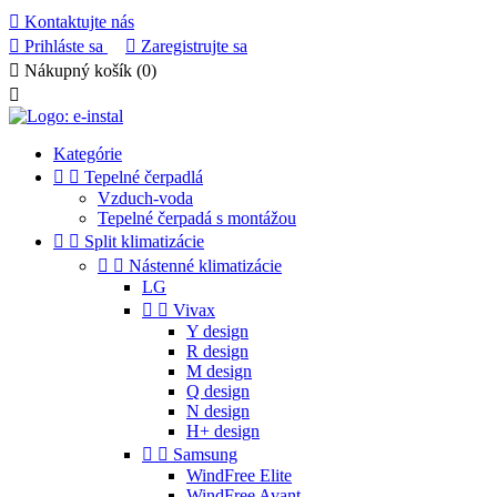

Kontaktujte nás

Prihláste sa

Zaregistrujte sa

Nákupný košík
(0)

Kategórie


Tepelné čerpadlá
Vzduch-voda
Tepelné čerpadá s montážou


Split klimatizácie


Nástenné klimatizácie
LG


Vivax
Y design
R design
M design
Q design
N design
H+ design


Samsung
WindFree Elite
WindFree Avant