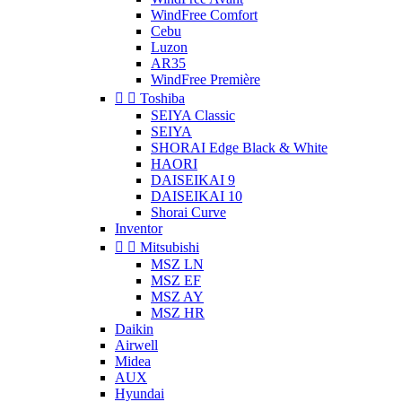
WindFree Comfort
Cebu
Luzon
AR35
WindFree Première


Toshiba
SEIYA Classic
SEIYA
SHORAI Edge Black & White
HAORI
DAISEIKAI 9
DAISEIKAI 10
Shorai Curve
Inventor


Mitsubishi
MSZ LN
MSZ EF
MSZ AY
MSZ HR
Daikin
Airwell
Midea
AUX
Hyundai