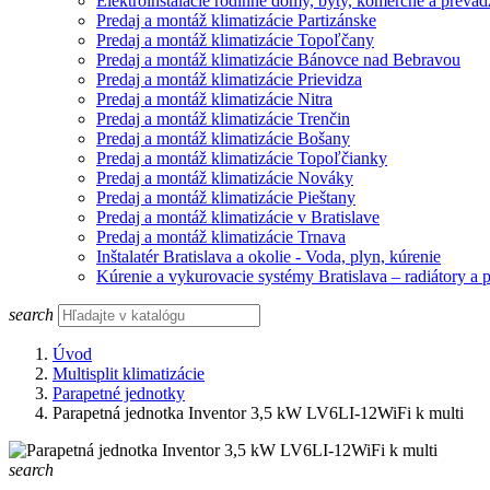
Elektroinštalácie rodinné domy, byty, komerčné a prevád
Predaj a montáž klimatizácie Partizánske
Predaj a montáž klimatizácie Topoľčany
Predaj a montáž klimatizácie Bánovce nad Bebravou
Predaj a montáž klimatizácie Prievidza
Predaj a montáž klimatizácie Nitra
Predaj a montáž klimatizácie Trenčin
Predaj a montáž klimatizácie Bošany
Predaj a montáž klimatizácie Topoľčianky
Predaj a montáž klimatizácie Nováky
Predaj a montáž klimatizácie Pieštany
Predaj a montáž klimatizácie v Bratislave
Predaj a montáž klimatizácie Trnava
Inštalatér Bratislava a okolie - Voda, plyn, kúrenie
Kúrenie a vykurovacie systémy Bratislava – radiátory a 
search
Úvod
Multisplit klimatizácie
Parapetné jednotky
Parapetná jednotka Inventor 3,5 kW LV6LI-12WiFi k multi
search