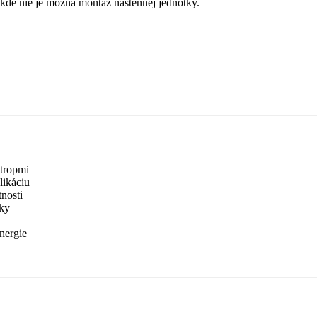
 kde nie je možná montáž nástennej jednotky.
stropmi
likáciu
nosti
čky
energie