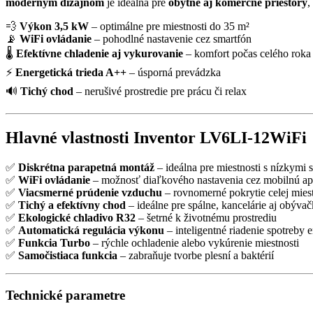
moderným dizajnom
je ideálna pre
obytné aj komerčné priestory
,
💨
Výkon 3,5 kW
– optimálne pre miestnosti do 35 m²
📡
WiFi ovládanie
– pohodlné nastavenie cez smartfón
🌡
Efektívne chladenie aj vykurovanie
– komfort počas celého roka
⚡
Energetická trieda A++
– úsporná prevádzka
🔊
Tichý chod
– nerušivé prostredie pre prácu či relax
Hlavné vlastnosti Inventor LV6LI-12WiFi
✅
Diskrétna parapetná montáž
– ideálna pre miestnosti s nízkymi 
✅
WiFi ovládanie
– možnosť diaľkového nastavenia cez mobilnú ap
✅
Viacsmerné prúdenie vzduchu
– rovnomerné pokrytie celej miest
✅
Tichý a efektívny chod
– ideálne pre spálne, kancelárie aj obýva
✅
Ekologické chladivo R32
– šetrné k životnému prostrediu
✅
Automatická regulácia výkonu
– inteligentné riadenie spotreby 
✅
Funkcia Turbo
– rýchle ochladenie alebo vykúrenie miestnosti
✅
Samočistiaca funkcia
– zabraňuje tvorbe plesní a baktérií
Technické parametre