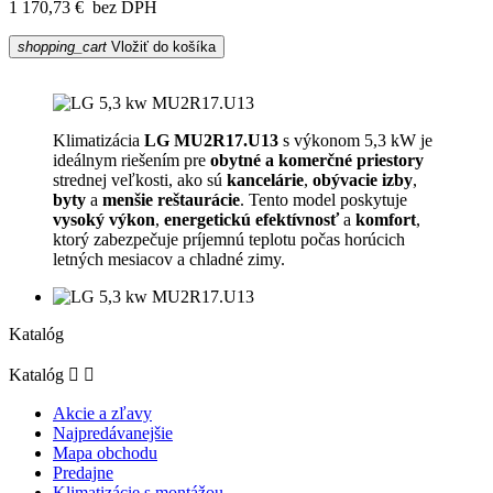
1 170,73 €
bez DPH
shopping_cart
Vložiť do košíka
Klimatizácia
LG MU2R17.U13
s výkonom 5,3 kW je
ideálnym riešením pre
obytné a komerčné priestory
strednej veľkosti, ako sú
kancelárie
,
obývacie izby
,
byty
a
menšie reštaurácie
. Tento model poskytuje
vysoký výkon
,
energetickú efektívnosť
a
komfort
,
ktorý zabezpečuje príjemnú teplotu počas horúcich
letných mesiacov a chladné zimy.
Katalóg
Katalóg


Akcie a zľavy
Najpredávanejšie
Mapa obchodu
Predajne
Klimatizácie s montážou