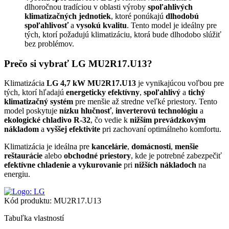
dlhoročnou tradíciou v oblasti výroby
spoľahlivých
klimatizačných jednotiek
, ktoré ponúkajú
dlhodobú
spoľahlivosť
a
vysokú kvalitu
. Tento model je ideálny pre
tých, ktorí požadujú klimatizáciu, ktorá bude dlhodobo slúžiť
bez problémov.
Prečo si vybrať LG MU2R17.U13?
Klimatizácia
LG 4,7 kW MU2R17.U13
je vynikajúcou voľbou pre
tých, ktorí hľadajú
energeticky efektívny
,
spoľahlivý
a
tichý
klimatizačný systém
pre menšie až stredne veľké priestory. Tento
model poskytuje
nízku hlučnosť
,
inverterovú technológiu
a
ekologické chladivo R-32
, čo vedie k
nižším prevádzkovým
nákladom
a
vyššej efektivite
pri zachovaní optimálneho komfortu.
Klimatizácia je ideálna pre
kancelárie
,
domácnosti
,
menšie
reštaurácie
alebo
obchodné priestory
, kde je potrebné zabezpečiť
efektívne chladenie a vykurovanie
pri
nižších nákladoch
na
energiu.
Kód produktu:
MU2R17.U13
Tabuľka vlastností