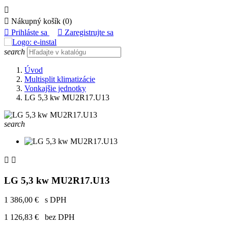


Nákupný košík
(0)

Prihláste sa

Zaregistrujte sa
search
Úvod
Multisplit klimatizácie
Vonkajšie jednotky
LG 5,3 kw MU2R17.U13
search


LG 5,3 kw MU2R17.U13
1 386,00 €
s DPH
1 126,83 €
bez DPH