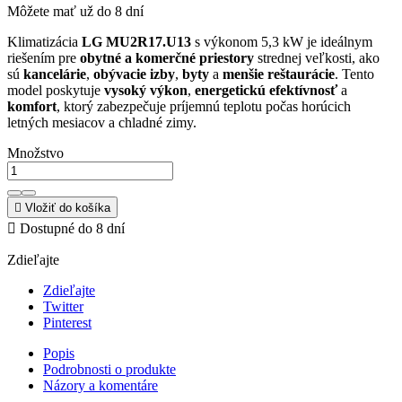
Môžete mať už do 8 dní
Klimatizácia
LG MU2R17.U13
s výkonom 5,3 kW je ideálnym
riešením pre
obytné a komerčné priestory
strednej veľkosti, ako
sú
kancelárie
,
obývacie izby
,
byty
a
menšie reštaurácie
. Tento
model poskytuje
vysoký výkon
,
energetickú efektívnosť
a
komfort
, ktorý zabezpečuje príjemnú teplotu počas horúcich
letných mesiacov a chladné zimy.
Množstvo

Vložiť do košíka

Dostupné do 8 dní
Zdieľajte
Zdieľajte
Twitter
Pinterest
Popis
Podrobnosti o produkte
Názory a komentáre