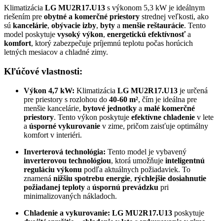
Klimatizácia
LG MU2R17.U13
s výkonom 5,3 kW je ideálnym
riešením pre
obytné a komerčné priestory
strednej veľkosti, ako
sú
kancelárie
,
obývacie izby
,
byty
a
menšie reštaurácie
. Tento
model poskytuje
vysoký výkon
,
energetickú efektívnosť
a
komfort
, ktorý zabezpečuje príjemnú teplotu počas horúcich
letných mesiacov a chladné zimy.
Kľúčové vlastnosti:
Výkon 4,7 kW:
Klimatizácia
LG MU2R17.U13
je určená
pre priestory s rozlohou do
40-60 m²
, čím je ideálna pre
menšie kancelárie,
bytové jednotky
a
malé komerčné
priestory
. Tento výkon poskytuje
efektívne chladenie
v lete
a
úsporné vykurovanie
v zime, pričom zaisťuje optimálny
komfort v interiéri.
Inverterová technológia:
Tento model je vybavený
inverterovou technológiou
, ktorá umožňuje
inteligentnú
reguláciu výkonu
podľa aktuálnych požiadaviek. To
znamená
nižšiu spotrebu energie
,
rýchlejšie dosiahnutie
požiadanej teploty
a
úspornú prevádzku
pri
minimalizovaných nákladoch.
Chladenie a vykurovanie:
LG MU2R17.U13
poskytuje