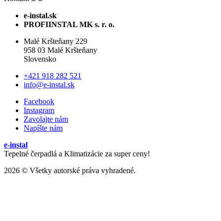
e-instal.sk
PROFIINSTAL MK s. r. o.
Malé Kršteňany 229
958 03 Malé Kršteňany
Slovensko
+421 918 282 521
info@e-instal.sk
Facebook
Instagram
Zavolajte nám
Napíšte nám
e-instal
Tepelné čerpadlá a Klimatizácie za super ceny!
2026 © Všetky autorské práva vyhradené.