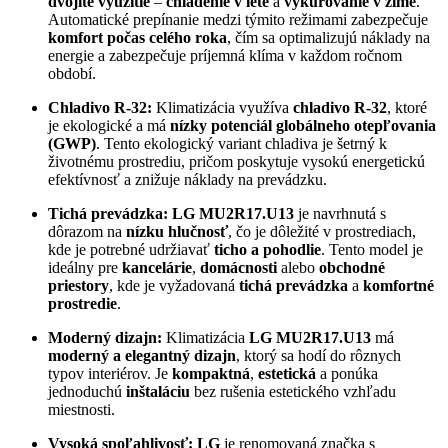
dvojité využitie
–
chladenie v lete
a
vykurovanie v zime
.
Automatické prepínanie medzi týmito režimami zabezpečuje
komfort počas celého roka
, čím sa optimalizujú náklady na
energie a zabezpečuje príjemná klíma v každom ročnom
období.
Chladivo R-32:
Klimatizácia využíva
chladivo R-32
, ktoré
je ekologické a má
nízky potenciál globálneho otepľovania
(GWP)
. Tento ekologický variant chladiva je šetrný k
životnému prostrediu, pričom poskytuje vysokú energetickú
efektívnosť a znižuje náklady na prevádzku.
Tichá prevádzka:
LG MU2R17.U13
je navrhnutá s
dôrazom na
nízku hlučnosť
, čo je dôležité v prostrediach,
kde je potrebné udržiavať
ticho a pohodlie
. Tento model je
ideálny pre
kancelárie
,
domácnosti
alebo
obchodné
priestory
, kde je vyžadovaná
tichá prevádzka
a
komfortné
prostredie
.
Moderný dizajn:
Klimatizácia
LG MU2R17.U13
má
moderný a elegantný dizajn
, ktorý sa hodí do rôznych
typov interiérov. Je
kompaktná
,
estetická
a ponúka
jednoduchú
inštaláciu
bez rušenia estetického vzhľadu
miestnosti.
Vysoká spoľahlivosť:
LG
je renomovaná značka s