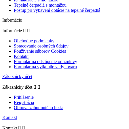
Tepelné čerpadlá s montážou
Postup pri vybavení dotácie na tepelné čerpadlá
Informácie
Informácie


Obchodné podmienky
Spracovanie osobných údajov
Používanie súborov Cookies
Kontakt
Formulár na odstúpenie od zmluvy
Formulár na vytknutie vady tovaru
Zákaznícky účet
Zákaznícky účet


Prihlásenie
Registrácia
Obnova zabudnutého hesla
Kontakt
Kontakt

