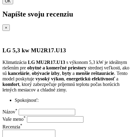
OK
Napíšte svoju recenziu
×
LG 5,3 kw MU2R17.U13
Klimatizácia
LG MU2R17.U13
s výkonom 5,3 kW je ideálnym
riešením pre
obytné a komerčné priestory
strednej veľkosti, ako
sú
kancelárie
,
obývacie izby
,
byty
a
menšie reštaurácie
. Tento
model poskytuje
vysoký výkon
,
energetickú efektívnosť
a
komfort
, ktorý zabezpečuje príjemnú teplotu počas horúcich
letných mesiacov a chladné zimy.
Spokojnosť:
*
Názov
*
Vaše meno
*
Recenzia