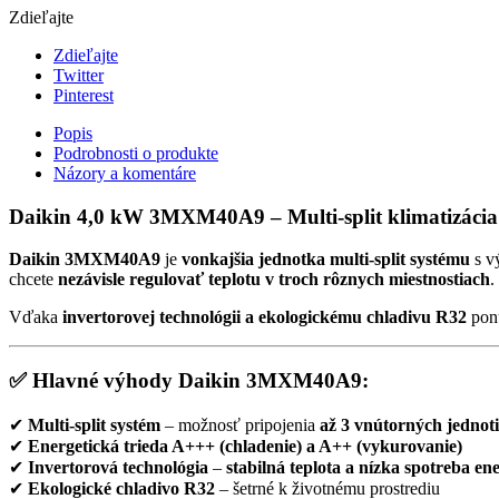
Zdieľajte
Zdieľajte
Twitter
Pinterest
Popis
Podrobnosti o produkte
Názory a komentáre
Daikin 4,0 kW 3MXM40A9 – Multi-split klimatizácia p
Daikin 3MXM40A9
je
vonkajšia jednotka multi-split systému
s v
chcete
nezávisle regulovať teplotu v troch rôznych miestnostiach
.
Vďaka
invertorovej technológii a ekologickému chladivu R32
pon
✅ Hlavné výhody Daikin 3MXM40A9:
✔
Multi-split systém
– možnosť pripojenia
až 3 vnútorných jednot
✔
Energetická trieda A+++ (chladenie) a A++ (vykurovanie)
✔
Invertorová technológia
–
stabilná teplota a nízka spotreba en
✔
Ekologické chladivo R32
– šetrné k životnému prostrediu