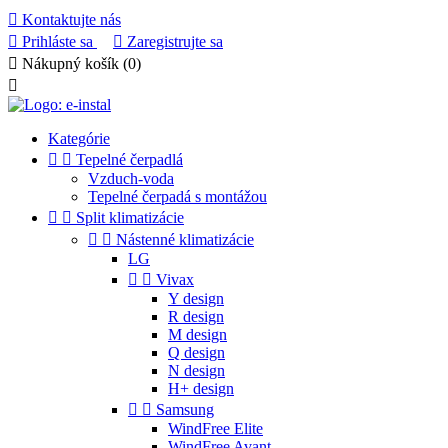

Kontaktujte nás

Prihláste sa

Zaregistrujte sa

Nákupný košík
(0)

Kategórie


Tepelné čerpadlá
Vzduch-voda
Tepelné čerpadá s montážou


Split klimatizácie


Nástenné klimatizácie
LG


Vivax
Y design
R design
M design
Q design
N design
H+ design


Samsung
WindFree Elite
WindFree Avant