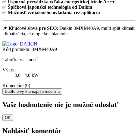
✅
Úsporná prevádzka vďaka energetickej triede A+++
✅
Špičková japonská technológia od Daikin
✅
Možnosť vzdialeného ovládania cez aplikáciu
📌
Kľúčové slová pre SEO:
Daikin 3MXM40A9, multi-split klimatizáci
klimatizácia, ekologické chladenie.
Kód produktu:
3MXM40A9
Tabuľka vlastností
Výkon
3,6 - 4,0 kW
Komentáre (0)
Buďte prvý kto napíše recenziu
Vaše hodnotenie nie je možné odoslať
OK
Nahlásiť komentár