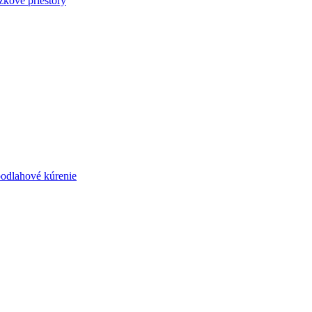
zkové priestory
podlahové kúrenie