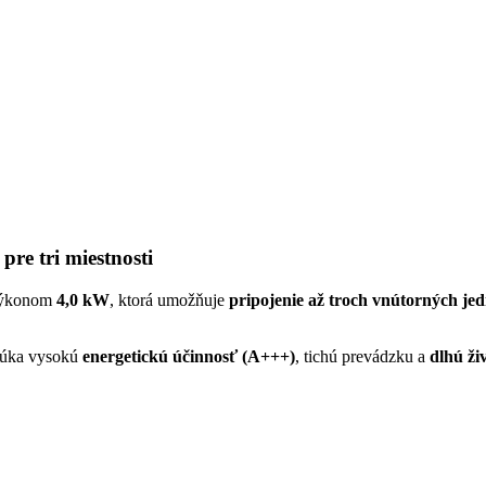
re tri miestnosti
ýkonom
4,0 kW
, ktorá umožňuje
pripojenie až troch vnútorných jed
úka vysokú
energetickú účinnosť (A+++)
, tichú prevádzku a
dlhú ži