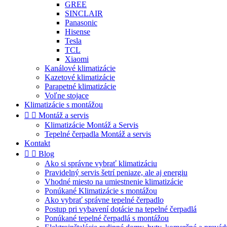
GREE
SINCLAIR
Panasonic
Hisense
Tesla
TCL
Xiaomi
Kanálové klimatizácie
Kazetové klimatizácie
Parapetné klimatizácie
Voľne stojace
Klimatizácie s montážou


Montáž a servis
Klimatizácie Montáž a Servis
Tepelné čerpadla Montáž a servis
Kontakt


Blog
Ako si správne vybrať klimatizáciu
Pravidelný servis šetrí peniaze, ale aj energiu
Vhodné miesto na umiestnenie klimatizácie
Ponúkané Klimatizácie s montážou
Ako vybrať správne tepelné čerpadlo
Postup pri vybavení dotácie na tepelné čerpadlá
Ponúkané tepelné čerpadlá s montážou