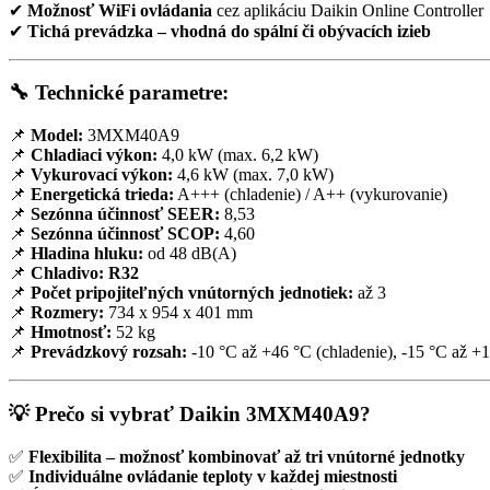
✔
Možnosť WiFi ovládania
cez aplikáciu Daikin Online Controller
✔
Tichá prevádzka – vhodná do spální či obývacích izieb
🔧 Technické parametre:
📌
Model:
3MXM40A9
📌
Chladiaci výkon:
4,0 kW (max. 6,2 kW)
📌
Vykurovací výkon:
4,6 kW (max. 7,0 kW)
📌
Energetická trieda:
A+++ (chladenie) / A++ (vykurovanie)
📌
Sezónna účinnosť SEER:
8,53
📌
Sezónna účinnosť SCOP:
4,60
📌
Hladina hluku:
od 48 dB(A)
📌
Chladivo:
R32
📌
Počet pripojiteľných vnútorných jednotiek:
až 3
📌
Rozmery:
734 x 954 x 401 mm
📌
Hmotnosť:
52 kg
📌
Prevádzkový rozsah:
-10 °C až +46 °C (chladenie), -15 °C až +
💡 Prečo si vybrať Daikin 3MXM40A9?
✅
Flexibilita – možnosť kombinovať až tri vnútorné jednotky
✅
Individuálne ovládanie teploty v každej miestnosti