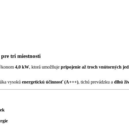
re tri miestnosti
ýkonom
4,0 kW
, ktorá umožňuje
pripojenie až troch vnútorných jed
úka vysokú
energetickú účinnosť (A+++)
, tichú prevádzku a
dlhú ži
iek
ergie