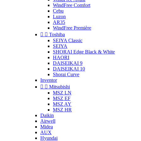
WindFree Comfort
Cebu
Luzon
AR35
WindFree Première


Toshiba
SEIYA Classic
SEIYA
SHORAI Edge Black & White
HAORI
DAISEIKAI 9
DAISEIKAI 10
Shorai Curve
Inventor


Mitsubishi
MSZ LN
MSZ EF
MSZ AY
MSZ HR
Daikin
Airwell
Midea
AUX
Hyundai