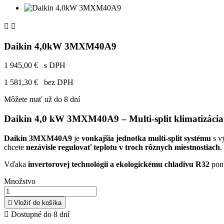


Daikin 4,0kW 3MXM40A9
1 945,00 €
s DPH
1 581,30 €
bez DPH
Môžete mať už do 8 dní
Daikin 4,0 kW 3MXM40A9 – Multi-split klimatizácia p
Daikin 3MXM40A9
je
vonkajšia jednotka multi-split systému
s v
chcete
nezávisle regulovať teplotu v troch rôznych miestnostiach
.
Vďaka
invertorovej technológii a ekologickému chladivu R32
pon
Množstvo

Vložiť do košíka

Dostupné do 8 dní