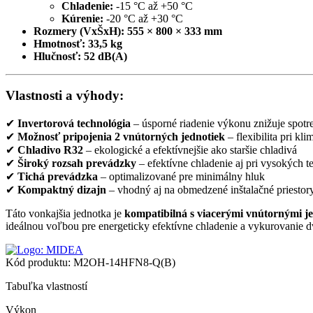
Chladenie:
-15 °C až +50 °C
Kúrenie:
-20 °C až +30 °C
Rozmery (VxŠxH):
555 × 800 × 333 mm
Hmotnosť:
33,5 kg
Hlučnosť:
52 dB(A)
Vlastnosti a výhody:
✔
Invertorová technológia
– úsporné riadenie výkonu znižuje spotr
✔
Možnosť pripojenia 2 vnútorných jednotiek
– flexibilita pri kl
✔
Chladivo R32
– ekologické a efektívnejšie ako staršie chladivá
✔
Široký rozsah prevádzky
– efektívne chladenie aj pri vysokých te
✔
Tichá prevádzka
– optimalizované pre minimálny hluk
✔
Kompaktný dizajn
– vhodný aj na obmedzené inštalačné priestor
Táto vonkajšia jednotka je
kompatibilná s viacerými vnútornými 
ideálnou voľbou pre energeticky efektívne chladenie a vykurovanie d
Kód produktu:
M2OH-14HFN8-Q(B)
Tabuľka vlastností
Výkon