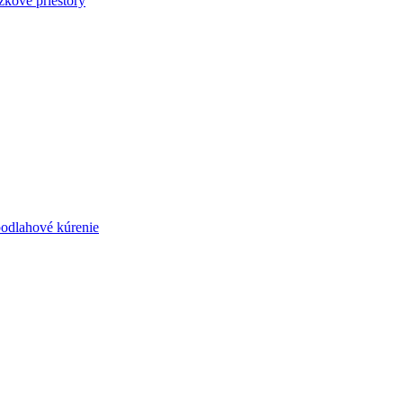
zkové priestory
podlahové kúrenie