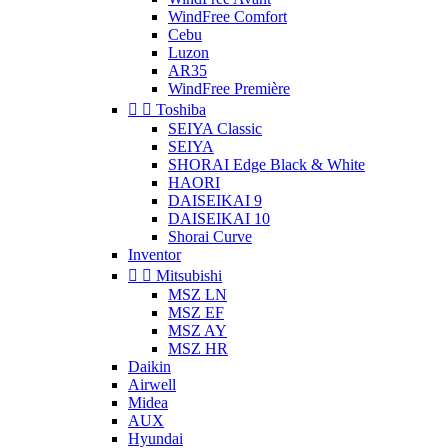
WindFree Comfort
Cebu
Luzon
AR35
WindFree Première


Toshiba
SEIYA Classic
SEIYA
SHORAI Edge Black & White
HAORI
DAISEIKAI 9
DAISEIKAI 10
Shorai Curve
Inventor


Mitsubishi
MSZ LN
MSZ EF
MSZ AY
MSZ HR
Daikin
Airwell
Midea
AUX
Hyundai