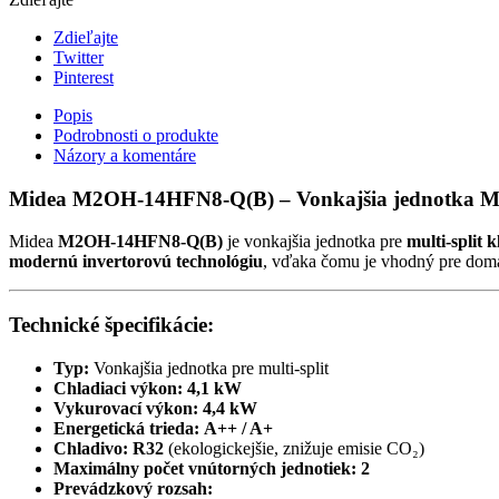
Zdieľajte
Twitter
Pinterest
Popis
Podrobnosti o produkte
Názory a komentáre
Midea M2OH-14HFN8-Q(B)
– Vonkajšia jednotka Mu
Midea
M2OH-14HFN8-Q(B)
je vonkajšia jednotka pre
multi-split 
modernú invertorovú technológiu
, vďaka čomu je vhodný pre domác
Technické špecifikácie:
Typ:
Vonkajšia jednotka pre multi-split
Chladiaci výkon:
4,1 kW
Vykurovací výkon:
4,4 kW
Energetická trieda:
A++ / A+
Chladivo:
R32
(ekologickejšie, znižuje emisie CO₂)
Maximálny počet vnútorných jednotiek:
2
Prevádzkový rozsah: