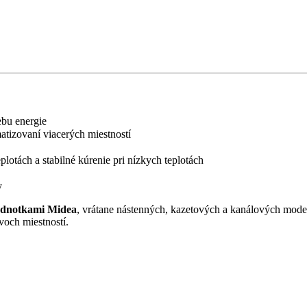
ebu energie
imatizovaní viacerých miestností
plotách a stabilné kúrenie pri nízkych teplotách
y
jednotkami Midea
, vrátane nástenných, kazetových a kanálových mod
voch miestností.