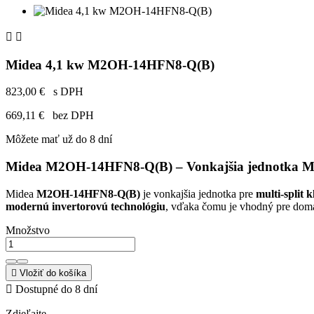


Midea 4,1 kw M2OH-14HFN8-Q(B)
823,00 €
s DPH
669,11 €
bez DPH
Môžete mať už do 8 dní
Midea M2OH-14HFN8-Q(B)
– Vonkajšia jednotka Mu
Midea
M2OH-14HFN8-Q(B)
je vonkajšia jednotka pre
multi-split 
modernú invertorovú technológiu
, vďaka čomu je vhodný pre domác
Množstvo

Vložiť do košíka

Dostupné do 8 dní
Zdieľajte