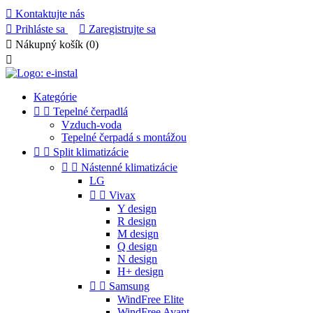

Kontaktujte nás

Prihláste sa

Zaregistrujte sa

Nákupný košík
(0)

Kategórie


Tepelné čerpadlá
Vzduch-voda
Tepelné čerpadá s montážou


Split klimatizácie


Nástenné klimatizácie
LG


Vivax
Y design
R design
M design
Q design
N design
H+ design


Samsung
WindFree Elite
WindFree Avant