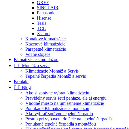
GREE
SINCLAIR
Panasonic
Hisense
Tesla
TCL
Xiaomi
Kanálové klimatizácie
Kazetové klimatizácie
Parapetné klimatizácie
Voľne stojace
Klimatizácie s montážou


Montáž a servis
Klimatizácie Montáž a Servis
Tepelné čerpadla Montáž a servis
Kontakt


Blog
Ako si správne vybrať klimatizáciu
Pravidelný servis šetrí peniaze, ale aj energiu
Vhodné miesto na umiestnenie klimatizácie
Ponúkané Klimatizácie s montážou
Ako vybrať správne tepelné čerpadlo
Postup pri vybavení dotácie na tepelné čerpadlá
Ponúkané tepelné čerpadlá s montážou