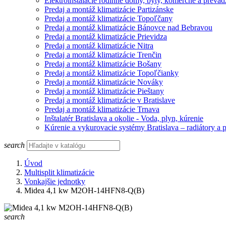
Elektroinštalácie rodinné domy, byty, komerčné a prevád
Predaj a montáž klimatizácie Partizánske
Predaj a montáž klimatizácie Topoľčany
Predaj a montáž klimatizácie Bánovce nad Bebravou
Predaj a montáž klimatizácie Prievidza
Predaj a montáž klimatizácie Nitra
Predaj a montáž klimatizácie Trenčin
Predaj a montáž klimatizácie Bošany
Predaj a montáž klimatizácie Topoľčianky
Predaj a montáž klimatizácie Nováky
Predaj a montáž klimatizácie Pieštany
Predaj a montáž klimatizácie v Bratislave
Predaj a montáž klimatizácie Trnava
Inštalatér Bratislava a okolie - Voda, plyn, kúrenie
Kúrenie a vykurovacie systémy Bratislava – radiátory a 
search
Úvod
Multisplit klimatizácie
Vonkajšie jednotky
Midea 4,1 kw M2OH-14HFN8-Q(B)
search