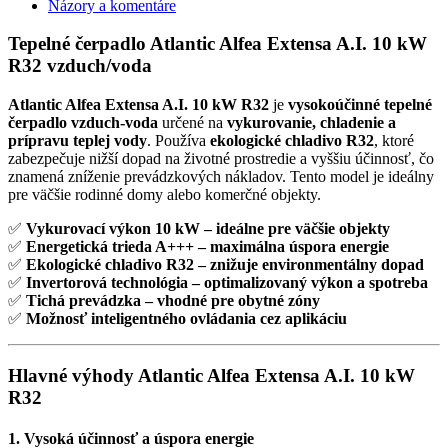
Názory a komentáre
Tepelné čerpadlo Atlantic Alfea Extensa A.I. 10 kW
R32 vzduch/voda
Atlantic Alfea Extensa A.I. 10 kW R32
je
vysokoúčinné tepelné
čerpadlo vzduch-voda
určené na
vykurovanie, chladenie a
prípravu teplej vody
. Používa
ekologické chladivo R32
, ktoré
zabezpečuje nižší dopad na životné prostredie a vyššiu účinnosť, čo
znamená zníženie prevádzkových nákladov. Tento model je ideálny
pre väčšie rodinné domy alebo komerčné objekty.
✅
Vykurovací výkon 10 kW – ideálne pre väčšie objekty
✅
Energetická trieda A+++ – maximálna úspora energie
✅
Ekologické chladivo R32 – znižuje environmentálny dopad
✅
Invertorová technológia – optimalizovaný výkon a spotreba
✅
Tichá prevádzka – vhodné pre obytné zóny
✅
Možnosť inteligentného ovládania cez aplikáciu
Hlavné výhody Atlantic Alfea Extensa A.I. 10 kW
R32
1. Vysoká účinnosť a úspora energie