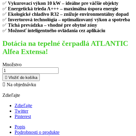
✅
Vykurovací výkon 10 kW – ideálne pre väčšie objekty
✅
Energetická trieda A+++ – maximálna úspora energie
✅
Ekologické chladivo R32 – znižuje environmentálny dopad
✅
Invertorová technológia – optimalizovaný výkon a spotreba
✅
Tichá prevádzka – vhodné pre obytné zóny
✅
Možnosť inteligentného ovládania cez aplikáciu
Dotácia na tepelné čerpadlá ATLANTIC
Alfea Extensa!
Množstvo

Vložiť do košíka

Na objednávku
Zdieľajte
Zdieľajte
Twitter
Pinterest
Popis
Podrobnosti o produkte