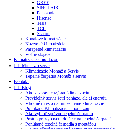
GREE
SINCLAIR
Panasonic
Hisense
Tesla
TCL
Xiaomi
Kanálové klimatizácie
Kazetové klimatizácie
Parapetné klimatizácie
Voľne stojace
Klimatizácie s montážou


Montáž a servis
Klimatizácie Montáž a Servis
Tepelné čerpadla Montáž a servis
Kontakt


Blog
Ako si správne vybrať klimatizáciu
Pravidelný servis šetrí peniaze, ale aj energiu
Vhodné miesto na umiestnenie klimatizácie
Ponúkané Klimatizácie s montážou
Ako vybrať správne tepelné čerpadlo
Postup pri vybavení dotácie na tepelné čerpadlá
Ponúkané tepelné čerpadlá s montážou