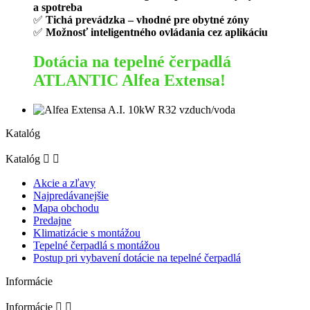
a spotreba
✅
Tichá prevádzka – vhodné pre obytné zóny
✅
Možnosť inteligentného ovládania cez aplikáciu
Dotácia na tepelné čerpadlá
ATLANTIC Alfea Extensa!
Katalóg
Katalóg


Akcie a zľavy
Najpredávanejšie
Mapa obchodu
Predajne
Klimatizácie s montážou
Tepelné čerpadlá s montážou
Postup pri vybavení dotácie na tepelné čerpadlá
Informácie
Informácie

