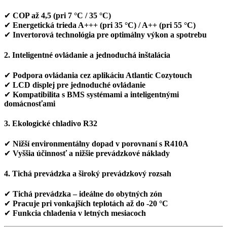
✔
COP až 4,5 (pri 7 °C / 35 °C)
✔
Energetická trieda A+++ (pri 35 °C) / A++ (pri 55 °C)
✔
Invertorová technológia pre optimálny výkon a spotrebu
2. Inteligentné ovládanie a jednoduchá inštalácia
✔
Podpora ovládania cez aplikáciu Atlantic Cozytouch
✔
LCD displej pre jednoduché ovládanie
✔
Kompatibilita s BMS systémami a inteligentnými
domácnosťami
3. Ekologické chladivo R32
✔
Nižší environmentálny dopad v porovnaní s R410A
✔
Vyššia účinnosť a nižšie prevádzkové náklady
4. Tichá prevádzka a široký prevádzkový rozsah
✔
Tichá prevádzka – ideálne do obytných zón
✔
Pracuje pri vonkajších teplotách až do -20 °C
✔
Funkcia chladenia v letných mesiacoch