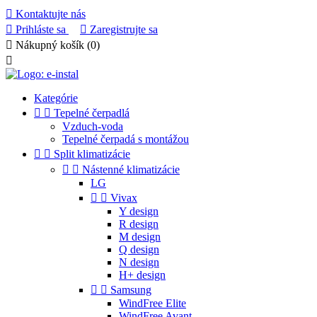

Kontaktujte nás

Prihláste sa

Zaregistrujte sa

Nákupný košík
(0)

Kategórie


Tepelné čerpadlá
Vzduch-voda
Tepelné čerpadá s montážou


Split klimatizácie


Nástenné klimatizácie
LG


Vivax
Y design
R design
M design
Q design
N design
H+ design


Samsung
WindFree Elite
WindFree Avant