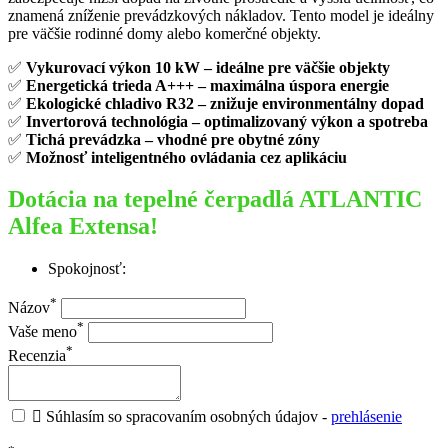
znamená zníženie prevádzkových nákladov. Tento model je ideálny
pre väčšie rodinné domy alebo komerčné objekty.
✅
Vykurovací výkon 10 kW – ideálne pre väčšie objekty
✅
Energetická trieda A+++ – maximálna úspora energie
✅
Ekologické chladivo R32 – znižuje environmentálny dopad
✅
Invertorová technológia – optimalizovaný výkon a spotreba
✅
Tichá prevádzka – vhodné pre obytné zóny
✅
Možnosť inteligentného ovládania cez aplikáciu
Dotácia na tepelné čerpadlá ATLANTIC
Alfea Extensa!
Spokojnosť:
*
Názov
*
Vaše meno
*
Recenzia

Súhlasím so spracovaním osobných údajov -
prehlásenie