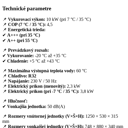
Technické parametre
📌
Vykurovací výkon:
10 kW (pri 7 °C / 35 °C)
📌
COP (7 °C / 35 °C):
4,5
📌
Energetická trieda:
✔
A+++ (pri 35 °C)
✔
A++ (pri 55 °C)
📌
Prevádzkový rozsah:
✔
Vykurovanie:
-20 °C až +35 °C
✔
Chladenie:
+5 °C až +43 °C
📌
Maximálna výstupná teplota vody:
60 °C
📌
Chladivo:
R32
📌
Napájanie:
230 V / 50 Hz
📌
Elektrický príkon (menovitý):
2,3 kW
📌
Elektrický príkon (pri -7 °C / 35 °C):
3,8 kW
📌
Hlučnosť:
✔
Vonkajšia jednotka:
50 dB(A)
📌
Rozmery vnútornej jednotky (V×Š×H):
1250 × 530 × 315
mm
📌
Rozmery vonkajšej jednotky (V×Š×H):
748 × 880 × 340 mm