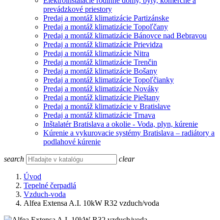
Elektroinštalácie rodinné domy, byty, komerčné a
prevádzkové priestory
Predaj a montáž klimatizácie Partizánske
Predaj a montáž klimatizácie Topoľčany
Predaj a montáž klimatizácie Bánovce nad Bebravou
Predaj a montáž klimatizácie Prievidza
Predaj a montáž klimatizácie Nitra
Predaj a montáž klimatizácie Trenčin
Predaj a montáž klimatizácie Bošany
Predaj a montáž klimatizácie Topoľčianky
Predaj a montáž klimatizácie Nováky
Predaj a montáž klimatizácie Pieštany
Predaj a montáž klimatizácie v Bratislave
Predaj a montáž klimatizácie Trnava
Inštalatér Bratislava a okolie - Voda, plyn, kúrenie
Kúrenie a vykurovacie systémy Bratislava – radiátory a
podlahové kúrenie
search
clear
Úvod
Tepelné čerpadlá
Vzduch-voda
Alfea Extensa A.I. 10kW R32 vzduch/voda