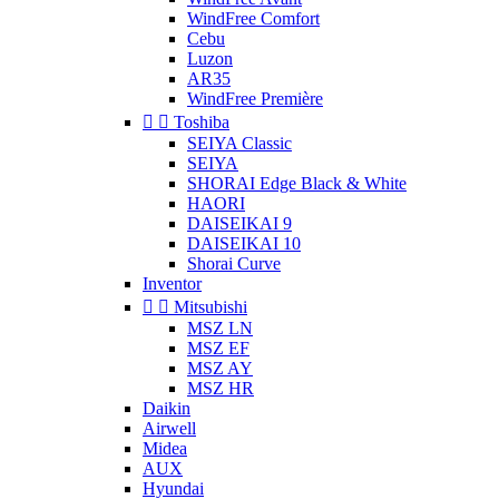
WindFree Comfort
Cebu
Luzon
AR35
WindFree Première


Toshiba
SEIYA Classic
SEIYA
SHORAI Edge Black & White
HAORI
DAISEIKAI 9
DAISEIKAI 10
Shorai Curve
Inventor


Mitsubishi
MSZ LN
MSZ EF
MSZ AY
MSZ HR
Daikin
Airwell
Midea
AUX
Hyundai