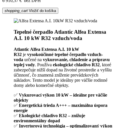
6 910,57 €
bez DPH
shopping_cart
Vložiť do košíka
Tepelné čerpadlo Atlantic Alfea Extensa
A.I. 10 kW R32 vzduch/voda
Atlantic Alfea Extensa A.I. 10 kW
R32
je
vysokoúčinné tepelné čerpadlo vzduch-
voda
určené na
vykurovanie, chladenie a prípravu
teplej vody
. Používa
ekologické chladivo R32
, ktoré
zabezpečuje nižší dopad na životné prostredie a vyššiu
účinnosť, čo znamená zníženie prevádzkových
nákladov. Tento model je ideálny pre väčšie rodinné
domy alebo komerčné objekty.
✅
Vykurovací výkon 10 kW – ideálne pre väčšie
objekty
✅
Energetická trieda A+++ – maximálna úspora
energie
✅
Ekologické chladivo R32 – znižuje
environmentálny dopad
✅
Invertorová technológia – optimalizovaný výkon