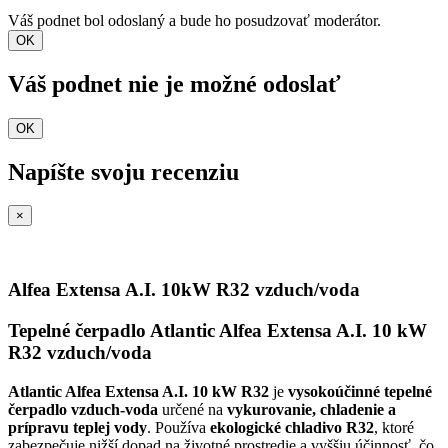
Váš podnet bol odoslaný a bude ho posudzovať moderátor.
OK
Váš podnet nie je možné odoslať
OK
Napíšte svoju recenziu
×
Alfea Extensa A.I. 10kW R32 vzduch/voda
Tepelné čerpadlo Atlantic Alfea Extensa A.I. 10 kW
R32 vzduch/voda
Atlantic Alfea Extensa A.I. 10 kW R32
je
vysokoúčinné tepelné
čerpadlo vzduch-voda
určené na
vykurovanie, chladenie a
prípravu teplej vody
. Používa
ekologické chladivo R32
, ktoré
zabezpečuje nižší dopad na životné prostredie a vyššiu účinnosť, čo