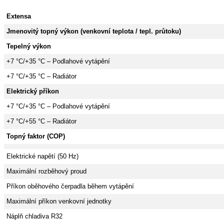
Extensa
Jmenovitý topný výkon (venkovní teplota / tepl. průtoku)
Tepelný výkon
+7 °C/+35 °C – Podlahové vytápění
+7 °C/+35 °C – Radiátor
Elektrický příkon
+7 °C/+35 °C – Podlahové vytápění
+7 °C/+55 °C – Radiátor
Topný faktor (COP)
Elektrické napětí (50 Hz)
Maximální rozběhový proud
Příkon oběhového čerpadla během vytápění
Maximální příkon venkovní jednotky
Náplň chladiva R32