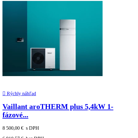

Rýchly náhľad
Vaillant aroTHERM plus 5,4kW 1-
fázové...
8 500,00 €
s DPH