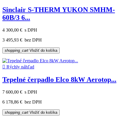
Sinclair S-THERM YUKON SMHM-
60B/3 6...
4 300,00 €
s DPH
3 495,93 €
bez DPH
shopping_cart
Vložiť do košíka

Rýchly náhľad
Tepelné čerpadlo Elco 8kW Aerotop...
7 600,00 €
s DPH
6 178,86 €
bez DPH
shopping_cart
Vložiť do košíka