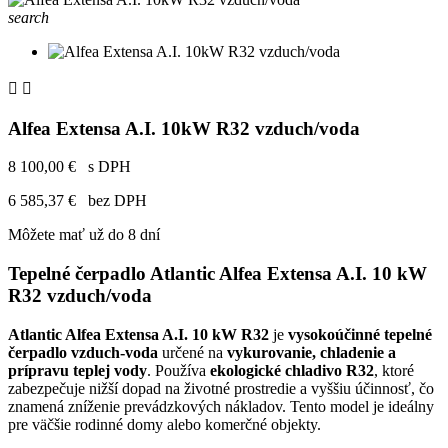
search


Alfea Extensa A.I. 10kW R32 vzduch/voda
8 100,00 €
s DPH
6 585,37 €
bez DPH
Môžete mať už do 8 dní
Tepelné čerpadlo Atlantic Alfea Extensa A.I. 10 kW
R32 vzduch/voda
Atlantic Alfea Extensa A.I. 10 kW R32
je
vysokoúčinné tepelné
čerpadlo vzduch-voda
určené na
vykurovanie, chladenie a
prípravu teplej vody
. Používa
ekologické chladivo R32
, ktoré
zabezpečuje nižší dopad na životné prostredie a vyššiu účinnosť, čo
znamená zníženie prevádzkových nákladov. Tento model je ideálny
pre väčšie rodinné domy alebo komerčné objekty.