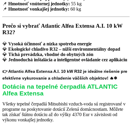
📌
Hmotnosť vnútornej jednotky:
55 kg
📌
Hmotnosť vonkajšej jednotky:
60 kg
Prečo si vybrať Atlantic Alfea Extensa A.I. 10 kW
R32?
💎
Vysoká účinnosť a nízka spotreba energie
💎
Ekologické chladivo R32 – nižší environmentálny dopad
💎
Tichá prevádzka, vhodné do obytných zón
💎
Jednoduchá inštalácia a inteligentné ovládanie cez aplikáciu
👉
Atlantic Alfea Extensa A.I. 10 kW R32 je ideálne riešenie pre
efektívne vykurovanie a chladenie väčších objektov!
🔥❄
Dotácia na tepelné čerpadlá ATLANTIC
Alfea Extensa
Všetky tepelné čerpadlá Mitsubishi vzduch-voda sú registrované v
programe na poskytovanie dotácií Zelená domácnostiam. Môžete
tak získať štátnu dotáciu až do výšky 4370 Eur v závislosti od
výkonu vonkajšej jednotky.