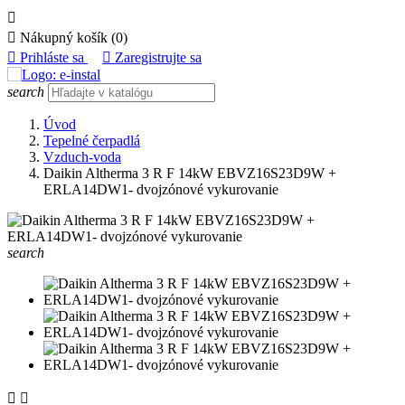


Nákupný košík
(0)

Prihláste sa

Zaregistrujte sa
search
Úvod
Tepelné čerpadlá
Vzduch-voda
Daikin Altherma 3 R F 14kW EBVZ16S23D9W +
ERLA14DW1- dvojzónové vykurovanie
search

