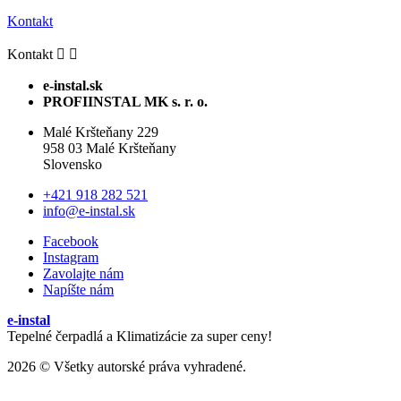
Kontakt
Kontakt


e-instal.sk
PROFIINSTAL MK s. r. o.
Malé Kršteňany 229
958 03 Malé Kršteňany
Slovensko
+421 918 282 521
info@e-instal.sk
Facebook
Instagram
Zavolajte nám
Napíšte nám
e-instal
Tepelné čerpadlá a Klimatizácie za super ceny!
2026 © Všetky autorské práva vyhradené.