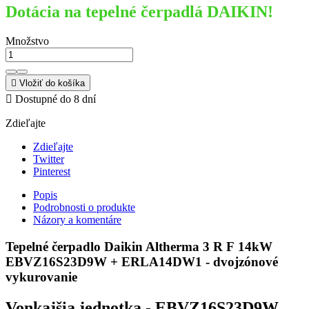
Dotácia na tepelné čerpadlá DAIKIN!
Množstvo

Vložiť do košíka

Dostupné do 8 dní
Zdieľajte
Zdieľajte
Twitter
Pinterest
Popis
Podrobnosti o produkte
Názory a komentáre
Tepelné čerpadlo Daikin Altherma 3 R F
14kW
EBVZ16S23D9W + ERLA14DW1 - dvojzónové
vykurovanie
Vonkajšia jednotka -
EBVZ16S23D9W