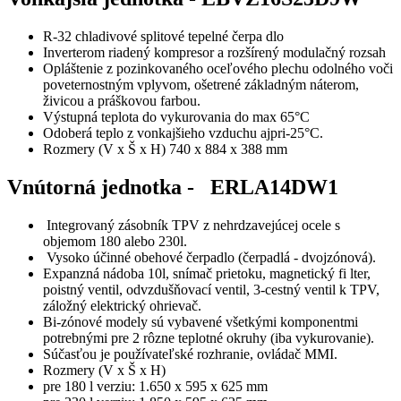
R-32 chladivové splitové tepelné čerpa
dlo
Inverterom riadený kompresor a rozšírený modulačný rozsah
Opláštenie z pozinkovaného oceľového plechu odolného voči
poveternostným vplyvom, ošetrené základným náterom,
živicou a práškovou farbou.
Výstupná teplota do vykurovania do max 65°C
Odoberá teplo z vonkajšieho vzduchu ajpri-25°C.
Rozmery (V x Š x H) 740 x 884 x 388 mm
Vnútorná jednotka -
ERLA14DW1
Integrovaný zásobník TPV z nehrdzavejúcej ocele s
objemom 180 alebo 230l.
Vysoko účinné obehové čerpadlo (čerpadlá - dvojzónová).
Expanzná nádoba 10l, snímač prietoku, magnetický fi lter,
poistný ventil, odvzdušňovací ventil, 3-cestný ventil k TPV,
záložný elektrický ohrievač.
Bi-zónové modely sú vybavené všetkými komponentmi
potrebnými pre 2 rôzne teplotné okruhy (iba vykurovanie).
Súčasťou je používateľské rozhranie, ovládač MMI.
Rozmery (V x Š x H)
pre 180 l verziu: 1.650 x 595 x 625 mm