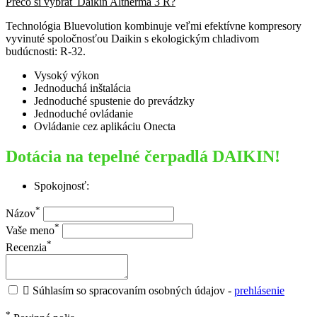
Prečo si vybrať Daikin Altherma 3 R?
Technológia Bluevolution kombinuje veľmi efektívne kompresory
vyvinuté spoločnosťou Daikin s ekologickým chladivom
budúcnosti: R-32.
Vysoký výkon
Jednoduchá inštalácia
Jednoduché spustenie do prevádzky
Jednoduché ovládanie
Ovládanie cez aplikáciu Onecta
Dotácia na tepelné čerpadlá DAIKIN!
Spokojnosť:
*
Názov
*
Vaše meno
*
Recenzia

Súhlasím so spracovaním osobných údajov -
prehlásenie
*