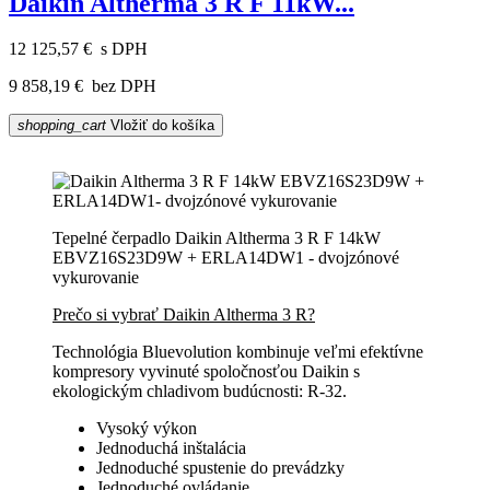
Daikin Altherma 3 R F 11kW...
12 125,57 €
s DPH
9 858,19 €
bez DPH
shopping_cart
Vložiť do košíka
Tepelné čerpadlo Daikin Altherma 3 R F 14kW
EBVZ16S23D9W + ERLA14DW1 - dvojzónové
vykurovanie
Prečo si vybrať Daikin Altherma 3 R?
Technológia Bluevolution kombinuje veľmi efektívne
kompresory vyvinuté spoločnosťou Daikin s
ekologickým chladivom budúcnosti: R-32.
Vysoký výkon
Jednoduchá inštalácia
Jednoduché spustenie do prevádzky
Jednoduché ovládanie