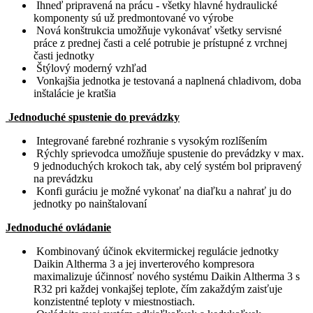
Ihneď pripravená na prácu - všetky hlavné hydraulické
komponenty sú už predmontované vo výrobe
Nová konštrukcia umožňuje vykonávať všetky servisné
práce z prednej časti a celé potrubie je prístupné z vrchnej
časti jednotky
Štýlový moderný vzhľad
Vonkajšia jednotka je testovaná a naplnená chladivom, doba
inštalácie je kratšia
Jednoduché spustenie do prevádzky
Integrované farebné rozhranie s vysokým rozlíšením
Rýchly sprievodca umožňuje spustenie do prevádzky v max.
9 jednoduchých krokoch tak, aby celý systém bol pripravený
na prevádzku
Konfi guráciu je možné vykonať na diaľku a nahrať ju do
jednotky po nainštalovaní
Jednoduché ovládanie
Kombinovaný účinok ekvitermickej regulácie jednotky
Daikin Altherma 3 a jej inverterového kompresora
maximalizuje účinnosť nového systému Daikin Altherma 3 s
R32 pri každej vonkajšej teplote, čím zakaždým zaisťuje
konzistentné teploty v miestnostiach.