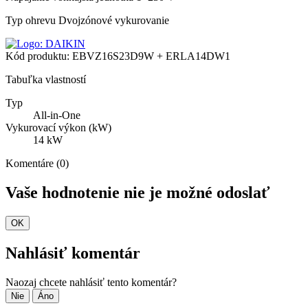
Typ ohrevu
Dvojzónové vykurovanie
Kód produktu:
EBVZ16S23D9W + ERLA14DW1
Tabuľka vlastností
Typ
All-in-One
Vykurovací výkon (kW)
14 kW
Komentáre (0)
Vaše hodnotenie nie je možné odoslať
OK
Nahlásiť komentár
Naozaj chcete nahlásiť tento komentár?
Nie
Áno