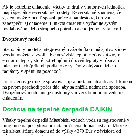
Ak je potrebné chladenie, všetky tri druhy vnútorných jednotiek
majú špeciálne reverzibilné modely. Reverzibilné znamená, že
systém môže zmeniť spôsob práce a namiesto vykurovania
zabezpečiť aj chladenie. Funkcia chladenia vyžaduje systém
podlahového alebo stropného potrubia alebo jednotky fan coil.
Dvojzónový model
Stacionárny model s integrovaným zásobníkom má aj dvojzónovú
verziu: môžete si zvoliť dve nezávislé teplotné zóny s rôznymi
emitormi tepla , ktoré potrebujú inú úroveň teploty v rôznych
miestnostiach (príklad: podlahový systém v obývacej izbe a
radiátory v spálni na poschodí).
Tieto 2 zóny je možné spravovať aj samostatne: deaktivovať kúrenie
na prvom poschodí počas dňa, aby sa znížila nadmerná spotreba.
Dvojzónový model nie je dostupný v reverzibilnom prevedení s
chladením.
Dotácia na tepelné čerpadlá DAIKIN
Všetky tepelné čerpadlá Mitsubishi vzduch-voda sú registrované v
programe na poskytovanie dotácií Zelená domácnostiam. Môžete
tak získať štátnu dotáciu až do výšky 4370 Eur v závislosti od