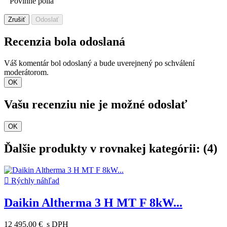
Povinné polia
Zrušiť
Odoslať
Recenzia bola odoslaná
Váš komentár bol odoslaný a bude uverejnený po schválení
moderátorom.
OK
Vašu recenziu nie je možné odoslať
OK
Ďalšie produkty v rovnakej kategórii: (4)

Rýchly náhľad
Daikin Altherma 3 H MT F 8kW...
12 495,00 €
s DPH