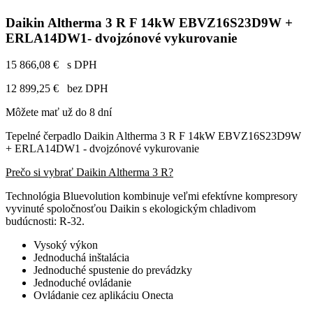
Daikin Altherma 3 R F 14kW EBVZ16S23D9W +
ERLA14DW1- dvojzónové vykurovanie
15 866,08 €
s DPH
12 899,25 €
bez DPH
Môžete mať už do 8 dní
Tepelné čerpadlo Daikin Altherma 3 R F 14kW EBVZ16S23D9W
+ ERLA14DW1 - dvojzónové vykurovanie
Prečo si vybrať Daikin Altherma 3 R?
Technológia Bluevolution kombinuje veľmi efektívne kompresory
vyvinuté spoločnosťou Daikin s ekologickým chladivom
budúcnosti: R-32.
Vysoký výkon
Jednoduchá inštalácia
Jednoduché spustenie do prevádzky
Jednoduché ovládanie
Ovládanie cez aplikáciu Onecta