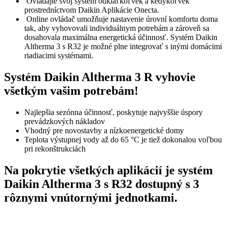
Ovládajte svoj systém odkiaľkoľvek a kedykoľvek
prostredníctvom Daikin Aplikácie Onecta.
Online ovládač umožňuje nastavenie úrovní komfortu doma
tak, aby vyhovovali individuálnym potrebám a zároveň sa
dosahovala maximálna energetická účinnosť. Systém Daikin
Altherma 3 s R32 je možné plne integrovať s inými domácimi
riadiacimi systémami.
Systém Daikin Altherma 3 R vyhovie
všetkým vašim potrebám!
Najlepšia sezónna účinnosť, poskytuje najvyššie úspory
prevádzkových nákladov
Vhodný pre novostavby a nízkoenergetické domy
Teplota výstupnej vody až do 65 °C je tiež dokonalou voľbou
pri rekonštrukciách
Na pokrytie všetkých aplikácií je systém
Daikin Altherma 3 s R32 dostupný s 3
rôznymi vnútornými jednotkami.