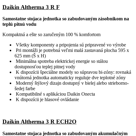
Daikin Altherma 3 R F
Samostatne stojaca jednotka so zabudovaným zásobníkom na
teplú pitnú vodu
Kompaktná a ešte so zaručeným 100 % komfortom
Všetky komponenty a pripojenia sú pripravené vo výrobe
Pri montáži je potrebná veľmi malá zastavaná plocha 595 x
625 mm (Š x H)
Minimálna spotreba elektrickej energie so stálou
dostupnosťou teplej pitnej vody
K dispozícii špeciálne modely so súpravou bi-zóny: rovnaká
vnútorná jednotka automaticky reguluje dve teplotné zóny
Moderný štýlový dizajn dostupný v bielej alebo strieborno-
šedej farbe
Kompatibilné s aplikáciou Daikin Onecta
K dispozícii je hlasové ovládanie
Daikin Altherma 3 R ECH2O
Samostatne stojaca jednotka so zabudovaným akumulačným