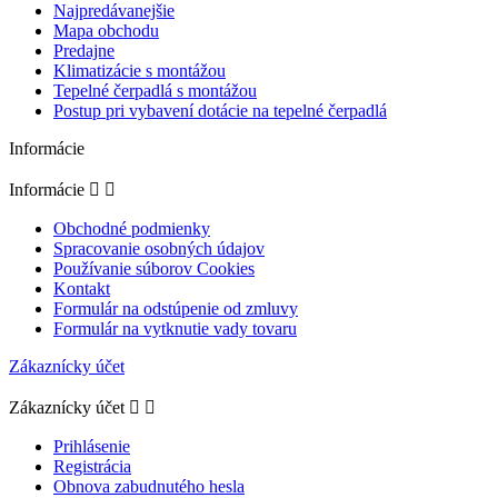
Najpredávanejšie
Mapa obchodu
Predajne
Klimatizácie s montážou
Tepelné čerpadlá s montážou
Postup pri vybavení dotácie na tepelné čerpadlá
Informácie
Informácie


Obchodné podmienky
Spracovanie osobných údajov
Používanie súborov Cookies
Kontakt
Formulár na odstúpenie od zmluvy
Formulár na vytknutie vady tovaru
Zákaznícky účet
Zákaznícky účet


Prihlásenie
Registrácia
Obnova zabudnutého hesla