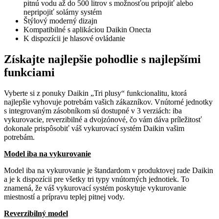
pitnú vodu až do 500 litrov s možnosťou pripojiť alebo
nepripojiť solárny systém
Štýlový moderný dizajn
Kompatibilné s aplikáciou Daikin Onecta
K dispozícii je hlasové ovládanie
Získajte najlepšie pohodlie s najlepšími
funkciami
Vyberte si z ponuky Daikin „Tri plusy“ funkcionalitu, ktorá
najlepšie vyhovuje potrebám vašich zákazníkov. Vnútorné jednotky
s integrovaným zásobníkom sú dostupné v 3 verziách: iba
vykurovacie, reverzibilné a dvojzónové, čo vám dáva príležitosť
dokonale prispôsobiť váš vykurovací systém Daikin vašim
potrebám.
Model iba na vykurovanie
Model iba na vykurovanie je štandardom v produktovej rade Daikin
a je k dispozícii pre všetky tri typy vnútorných jednotiek. To
znamená, že váš vykurovací systém poskytuje vykurovanie
miestností a prípravu teplej pitnej vody.
Reverzibilný model