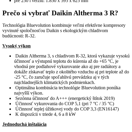
pre 230 l verziu: 1.850 x 595 x 625 mm
Prečo si vybrať Daikin Altherma 3 R?
Technológia Bluevolution kombinuje veľmi efektívne kompresory
vyvinuté spoločnosťou Daikin s ekologickým chladivom
budúcnosti: R-32.
Vysoký výkon
Daikin Altherma 3, s chladivom R-32, ktorá vykazuje vysokú
účinnosť a výstupnú teplotu do kúrenia až do +65 °C, je
vhodná pre podlahové vykurovanie ako aj pre radiátory a
dokáže získavať teplo z okolitého vzduchu aj pri teplote až do
-25 °C, čo zaručuje spoľahlivú prevádzku aj v tých
najchladnejších klimatických podmienkach.
Optimálna kombinácia technológie Bluevolution ponúka
najvyšší výkon.
Sezónna účinnosť do A+++ (energetický štítok 2019)
Účinnosť vykurovania do COP 5,1 (pri 7 °C / 35 °C)
Účinnosť teplej úžitkovej vody do COP 3,3 (EN16147)
K dispozícii v triede 4, 6 a 8 kW
Jednoduchá inštalácia