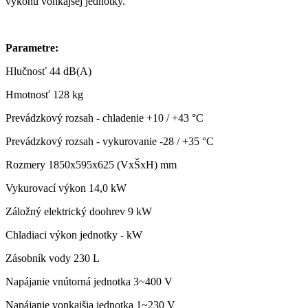
výkonu vonkajšej jednotky.
Parametre:
Hlučnosť
44 dB(A)
Hmotnosť
128 kg
Prevádzkový rozsah - chladenie
+10 / +43 °C
Prevádzkový rozsah - vykurovanie
-28 / +35 °C
Rozmery
1850x595x625 (VxŠxH) mm
Vykurovací výkon
14,0 kW
Záložný elektrický doohrev
9 kW
Chladiaci výkon jednotky
- kW
Zásobník vody
230 L
Napájanie vnútorná jednotka
3~400 V
Napájanie vonkajšia jednotka
1~230 V