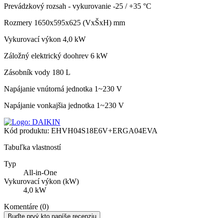
Prevádzkový rozsah - vykurovanie
-25 / +35 °C
Rozmery
1650x595x625 (VxŠxH) mm
Vykurovací výkon
4,0 kW
Záložný elektrický doohrev
6 kW
Zásobník vody
180 L
Napájanie vnútorná jednotka
1~230 V
Napájanie vonkajšia jednotka
1~230 V
Kód produktu:
EHVH04S18E6V+ERGA04EVA
Tabuľka vlastností
Typ
All-in-One
Vykurovací výkon (kW)
4,0 kW
Komentáre (0)
Buďte prvý kto napíše recenziu