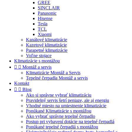
GREE
SINCLAIR
Panasonic
Hisense
Tesla
TCL
Xiaomi
Kanálové klimatizácie
Kazetové klimatizácie
Parapetné klimatizácie
Voľne stojace
Klimatizácie s montážou


Montáž a servis
Klimatizácie Montáž a Servis
Tepelné čerpadla Montáž a servis
Kontakt


Blog
Ako si správne vybrať klimatizáciu
Pravidelný servis šetrí peniaze, ale aj energiu
Vhodné miesto na umiestnenie klimatizácie
Ponúkané Klimatizácie s montážou
Ako vybrať správne tepelné čerpadlo
Postup pri vybavení dotácie na tepelné čerpadlá
Ponúkané tepelné čerpadlá s montážou