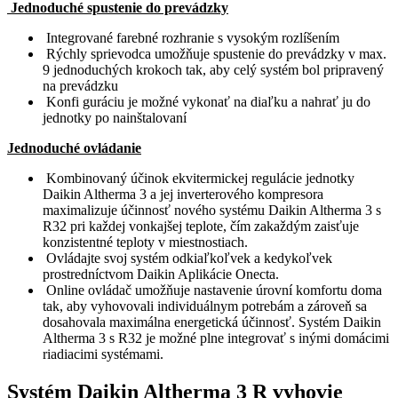
Jednoduché spustenie do prevádzky
Integrované farebné rozhranie s vysokým rozlíšením
Rýchly sprievodca umožňuje spustenie do prevádzky v max.
9 jednoduchých krokoch tak, aby celý systém bol pripravený
na prevádzku
Konfi guráciu je možné vykonať na diaľku a nahrať ju do
jednotky po nainštalovaní
Jednoduché ovládanie
Kombinovaný účinok ekvitermickej regulácie jednotky
Daikin Altherma 3 a jej inverterového kompresora
maximalizuje účinnosť nového systému Daikin Altherma 3 s
R32 pri každej vonkajšej teplote, čím zakaždým zaisťuje
konzistentné teploty v miestnostiach.
Ovládajte svoj systém odkiaľkoľvek a kedykoľvek
prostredníctvom Daikin Aplikácie Onecta.
Online ovládač umožňuje nastavenie úrovní komfortu doma
tak, aby vyhovovali individuálnym potrebám a zároveň sa
dosahovala maximálna energetická účinnosť. Systém Daikin
Altherma 3 s R32 je možné plne integrovať s inými domácimi
riadiacimi systémami.
Systém Daikin Altherma 3 R vyhovie