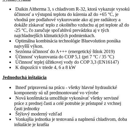
Daikin Altherma 3, s chladivom R-32, ktorá vykazuje vysokú
účinnosť a výstupnú teplotu do kúrenia až do +65 °C, je
vhodná pre podlahové vykurovanie ako aj pre radiátory a
dokáže získavať teplo z okolitého vzduchu aj pri teplote až do
-25 °C, čo zaručuje spoľahlivú prevádzku aj v tých
najchladnejších klimatických podmienkach.
Optimálna kombinácia technológie Bluevolution ponúka
najvyšší výkon.
Sezónna účinnosť do A+++ (energetický štítok 2019)
Účinnosť vykurovania do COP 5,1 (pri 7 °C / 35 °C)
Účinnosť teplej úžitkovej vody do COP 3,3 (EN16147)
K dispozícii v triede 4, 6 a 8 kW
Jednoduchá inštalácia
Ihneď pripravená na prácu - všetky hlavné hydraulické
komponenty sú už predmontované vo výrobe
Nová konštrukcia umožňuje vykonávať všetky servisné
práce z prednej časti a celé potrubie je prístupné z vrchnej
časti jednotky
Štýlový moderný vzhľad
Vonkajšia jednotka je testovaná a naplnená chladivom, doba
inštalácie je kratšia