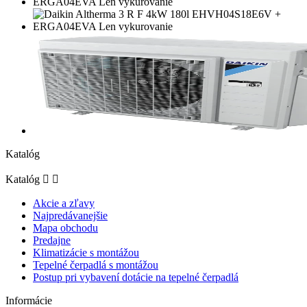
Katalóg
Katalóg


Akcie a zľavy
Najpredávanejšie
Mapa obchodu
Predajne
Klimatizácie s montážou
Tepelné čerpadlá s montážou
Postup pri vybavení dotácie na tepelné čerpadlá
Informácie