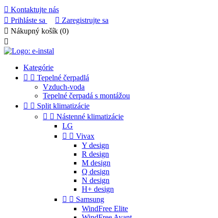

Kontaktujte nás

Prihláste sa

Zaregistrujte sa

Nákupný košík
(0)

Kategórie


Tepelné čerpadlá
Vzduch-voda
Tepelné čerpadá s montážou


Split klimatizácie


Nástenné klimatizácie
LG


Vivax
Y design
R design
M design
Q design
N design
H+ design


Samsung
WindFree Elite
WindFree Avant