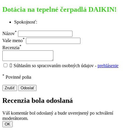
Dotácia na tepelné čerpadlá DAIKIN!
Spokojnosť:
*
Názov
*
Vaše meno
*
Recenzia

Súhlasím so spracovaním osobných údajov -
prehlásenie
*
Povinné polia
Zrušiť
Odoslať
Recenzia bola odoslaná
Váš komentár bol odoslaný a bude uverejnený po schválení
moderátorom.
OK