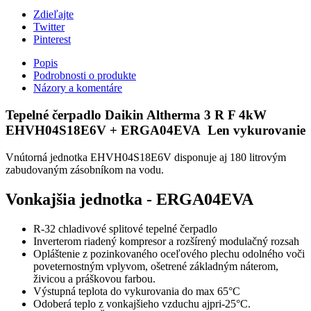
Zdieľajte
Twitter
Pinterest
Popis
Podrobnosti o produkte
Názory a komentáre
Tepelné čerpadlo Daikin Altherma 3 R F 4kW
EHVH04S18E6V + ERGA04EVA Len vykurovanie
Vnútorná jednotka EHVH04S18E6V disponuje aj 180 litrovým
zabudovaným zásobníkom na vodu.
Vonkajšia jednotka -
ERGA04EVA
R-32 chladivové splitové tepelné čerpadlo
Inverterom riadený kompresor a rozšírený modulačný rozsah
Opláštenie z pozinkovaného oceľového plechu odolného voči
poveternostným vplyvom, ošetrené základným náterom,
živicou a práškovou farbou.
Výstupná teplota do vykurovania do max 65°C
Odoberá teplo z vonkajšieho vzduchu ajpri-25°C.