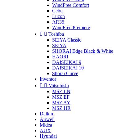
WindFree Comfort
Cebu
Luzon
AR35
WindFree Première


Toshiba
SEIYA Classic
SEIYA
SHORAI Edge Black & White
HAORI
DAISEIKAI 9
DAISEIKAI 10
Shorai Curve
Inventor


Mitsubishi
MSZ LN
MSZ EF
MSZ AY
MSZ HR
Daikin
Airwell
Midea
AUX
Hyundai