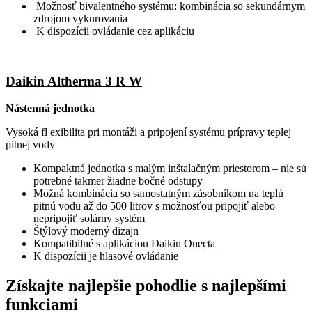
Možnosť bivalentného systému: kombinácia so sekundárnym
zdrojom vykurovania
K dispozícii ovládanie cez aplikáciu
Daikin Altherma 3 R W
Nástenná jednotka
Vysoká fl exibilita pri montáži a pripojení systému prípravy teplej
pitnej vody
Kompaktná jednotka s malým inštalačným priestorom – nie sú
potrebné takmer žiadne bočné odstupy
Možná kombinácia so samostatným zásobníkom na teplú
pitnú vodu až do 500 litrov s možnosťou pripojiť alebo
nepripojiť solárny systém
Štýlový moderný dizajn
Kompatibilné s aplikáciou Daikin Onecta
K dispozícii je hlasové ovládanie
Získajte najlepšie pohodlie s najlepšími
funkciami