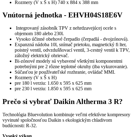
Rozmery (V x Š x H) 740 x 884 x 388 mm
Vnútorná jednotka - EHVH04S18E6V
Integrovaný zásobník TPV z nehrdzavejúcej ocele s
objemom 180 alebo 230l.
Vysoko účinné obehové čerpadlo (čerpadlá - dvojzónová).
Expanzná nádoba 10l, snímač prietoku, magnetický fi lter,
poistný ventil, odvzdušňovací ventil, 3-cestný ventil k TPV,
záložný elektrický ohrievač.
Bi-zónové modely sú vybavené všetkými komponentmi
potrebnými pre 2 rôzne teplotné okruhy (iba vykurovanie).
Súčasťou je používateľské rozhranie, ovládač MMI.
Rozmery (V x Š x H)
pre 180 l verziu: 1.650 x 595 x 625 mm
pre 230 l verziu: 1.850 x 595 x 625 mm
Prečo si vybrať Daikin Altherma 3 R?
Technológia Bluevolution kombinuje veľmi efektívne kompresory
vyvinuté spoločnosťou Daikin s ekologickým chladivom
budúcnosti: R-32.
Vysoký výkon