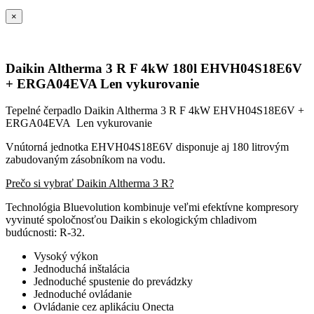
×
Daikin Altherma 3 R F 4kW 180l EHVH04S18E6V
+ ERGA04EVA Len vykurovanie
Tepelné čerpadlo Daikin Altherma 3 R F 4kW EHVH04S18E6V +
ERGA04EVA Len vykurovanie
Vnútorná jednotka EHVH04S18E6V disponuje aj 180 litrovým
zabudovaným zásobníkom na vodu.
Prečo si vybrať Daikin Altherma 3 R?
Technológia Bluevolution kombinuje veľmi efektívne kompresory
vyvinuté spoločnosťou Daikin s ekologickým chladivom
budúcnosti: R-32.
Vysoký výkon
Jednoduchá inštalácia
Jednoduché spustenie do prevádzky
Jednoduché ovládanie
Ovládanie cez aplikáciu Onecta