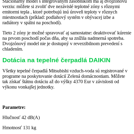
Stacionárny model s integrovaným zásobníkom má aj dvojzónovú
verziu: môžete si zvoliť dve nezávislé teplotné zóny s rôznymi
emitormi tepla , ktoré potrebujú inú úroveň teploty v rôznych
miestnostiach (príklad: podlahový systém v obývacej izbe a
radiátory v spálni na poschodí).
Tieto 2 zóny je možné spravovať aj samostatne: deaktivovať kúrenie
na prvom poschodí počas dňa, aby sa znížila nadmerná spotreba.
Dvojzónový model nie je dostupný v reverzibilnom prevedení s
chladením.
Dotácia na tepelné čerpadlá DAIKIN
Všetky tepelné čerpadlá Mitsubishi vzduch-voda sú registrované v
programe na poskytovanie dotácií Zelená domácnostiam. Môžete
tak získať štátnu dotáciu až do výšky 4370 Eur v závislosti od
výkonu vonkajšej jednotky.
Parametre:
Hlučnosť
42 dB(A)
Hmotnosť
131 kg