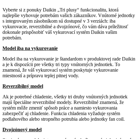
Vyberte si z ponuky Daikin „Tri plusy“ funkcionalitu, ktorá
najlepšie vyhovuje potrebám vašich zákazníkov. Vnútorné jednotky
s integrovaným zásobníkom sú dostupné v 3 verziách: iba
vykurovacie, reverzibilné a dvojzónové, čo vám dáva príležitosť
dokonale prispôsobiť váš vykurovací systém Daikin vašim
potrebám.
Model iba na vykurovanie
Model iba na vykurovanie je štandardom v produktovej rade Daikin
a je k dispozícii pre všetky tri typy vnútorných jednotiek. To
znamená, že váš vykurovací systém poskytuje vykurovanie
miestností a prípravu teplej pitnej vody.
Reverzibilný model
Ak je potrebné chladenie, všetky tri druhy vnútorných jednotiek
majú špeciálne reverzibilné modely. Reverzibilné znamená, že
systém môže zmeniť spôsob práce a namiesto vykurovania
zabezpečiť aj chladenie. Funkcia chladenia vyžaduje systém
podlahového alebo stropného potrubia alebo jednotky fan coil.
Dvojzónový model