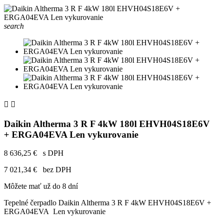
search


Daikin Altherma 3 R F 4kW 180l EHVH04S18E6V
+ ERGA04EVA Len vykurovanie
8 636,25 €
s DPH
7 021,34 €
bez DPH
Môžete mať už do 8 dní
Tepelné čerpadlo Daikin Altherma 3 R F 4kW EHVH04S18E6V +
ERGA04EVA Len vykurovanie