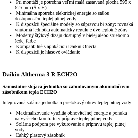
Pri montáži je potrebná veľmi malá zastavaná plocha 595 x
625 mm (Š x H)
Minimálna spotreba elektrickej energie so stálou
dostupnosťou teplej pitnej vody
K dispozícii špeciálne modely so súpravou bi-zóny: rovnaká
vnútorná jednotka automaticky reguluje dve teplotné zóny
Moderný štýlový dizajn dostupný v bielej alebo strieborno-
šedej farbe
Kompatibilné s aplikáciou Daikin Onecta
K dispozícii je hlasové ovládanie
Daikin Altherma 3 R ECH2O
Samostatne stojaca jednotka so zabudovaným akumulačným
zásobníkom tepla ECH2O
Integrovaná solárna jednotka a prietokový ohrev teplej pitnej vody
Maximalizovanie využitia obnoviteľnej energie a ponuka
najvyššieho komfortu v príprave teplej pitnej vody
Solárna podpora pre vykurovanie a prípravu teplej pitnej
vody
Ľahký plastový zásobník