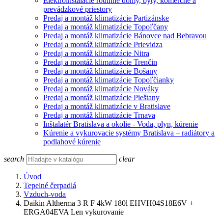
Elektroinštalácie rodinné domy, byty, komerčné a
prevádzkové priestory
Predaj a montáž klimatizácie Partizánske
Predaj a montáž klimatizácie Topoľčany
Predaj a montáž klimatizácie Bánovce nad Bebravou
Predaj a montáž klimatizácie Prievidza
Predaj a montáž klimatizácie Nitra
Predaj a montáž klimatizácie Trenčin
Predaj a montáž klimatizácie Bošany
Predaj a montáž klimatizácie Topoľčianky
Predaj a montáž klimatizácie Nováky
Predaj a montáž klimatizácie Pieštany
Predaj a montáž klimatizácie v Bratislave
Predaj a montáž klimatizácie Trnava
Inštalatér Bratislava a okolie - Voda, plyn, kúrenie
Kúrenie a vykurovacie systémy Bratislava – radiátory a
podlahové kúrenie
search
clear
Úvod
Tepelné čerpadlá
Vzduch-voda
Daikin Altherma 3 R F 4kW 180l EHVH04S18E6V +
ERGA04EVA Len vykurovanie