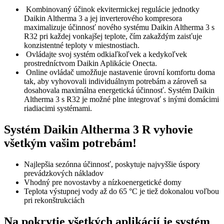
Kombinovaný účinok ekvitermickej regulácie jednotky
Daikin Altherma 3 a jej inverterového kompresora
maximalizuje účinnosť nového systému Daikin Altherma 3 s
R32 pri každej vonkajšej teplote, čím zakaždým zaisťuje
konzistentné teploty v miestnostiach.
Ovládajte svoj systém odkiaľkoľvek a kedykoľvek
prostredníctvom Daikin Aplikácie Onecta.
Online ovládač umožňuje nastavenie úrovní komfortu doma
tak, aby vyhovovali individuálnym potrebám a zároveň sa
dosahovala maximálna energetická účinnosť. Systém Daikin
Altherma 3 s R32 je možné plne integrovať s inými domácimi
riadiacimi systémami.
Systém Daikin Altherma 3 R vyhovie
všetkým vašim potrebám!
Najlepšia sezónna účinnosť, poskytuje najvyššie úspory
prevádzkových nákladov
Vhodný pre novostavby a nízkoenergetické domy
Teplota výstupnej vody až do 65 °C je tiež dokonalou voľbou
pri rekonštrukciách
Na pokrytie všetkých aplikácií je systém