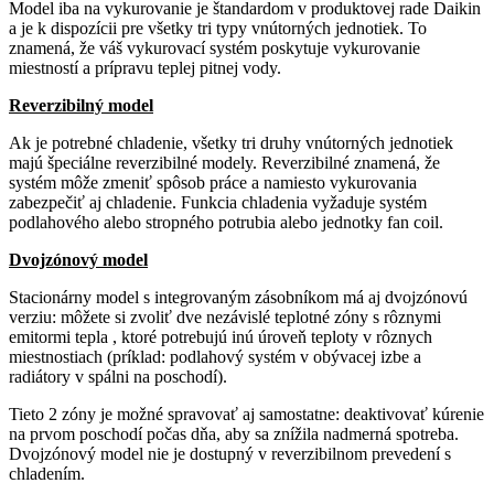
Model iba na vykurovanie je štandardom v produktovej rade Daikin
a je k dispozícii pre všetky tri typy vnútorných jednotiek. To
znamená, že váš vykurovací systém poskytuje vykurovanie
miestností a prípravu teplej pitnej vody.
Reverzibilný model
Ak je potrebné chladenie, všetky tri druhy vnútorných jednotiek
majú špeciálne reverzibilné modely. Reverzibilné znamená, že
systém môže zmeniť spôsob práce a namiesto vykurovania
zabezpečiť aj chladenie. Funkcia chladenia vyžaduje systém
podlahového alebo stropného potrubia alebo jednotky fan coil.
Dvojzónový model
Stacionárny model s integrovaným zásobníkom má aj dvojzónovú
verziu: môžete si zvoliť dve nezávislé teplotné zóny s rôznymi
emitormi tepla , ktoré potrebujú inú úroveň teploty v rôznych
miestnostiach (príklad: podlahový systém v obývacej izbe a
radiátory v spálni na poschodí).
Tieto 2 zóny je možné spravovať aj samostatne: deaktivovať kúrenie
na prvom poschodí počas dňa, aby sa znížila nadmerná spotreba.
Dvojzónový model nie je dostupný v reverzibilnom prevedení s
chladením.