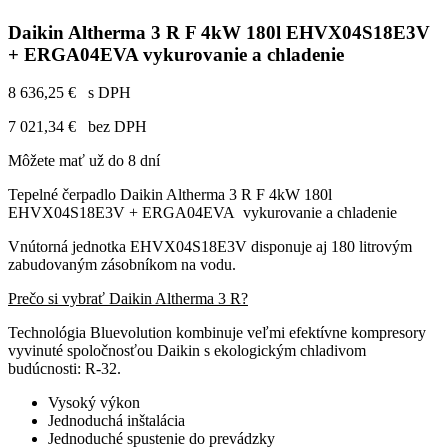
Daikin Altherma 3 R F 4kW 180l EHVX04S18E3V
+ ERGA04EVA vykurovanie a chladenie
8 636,25 €
s DPH
7 021,34 €
bez DPH
Môžete mať už do 8 dní
Tepelné čerpadlo Daikin Altherma 3 R F 4kW 180l
EHVX04S18E3V + ERGA04EVA vykurovanie a chladenie
Vnútorná jednotka EHVX04S18E3V disponuje aj 180 litrovým
zabudovaným zásobníkom na vodu.
Prečo si vybrať Daikin Altherma 3 R?
Technológia Bluevolution kombinuje veľmi efektívne kompresory
vyvinuté spoločnosťou Daikin s ekologickým chladivom
budúcnosti: R-32.
Vysoký výkon
Jednoduchá inštalácia
Jednoduché spustenie do prevádzky