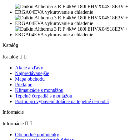
Katalóg
Katalóg


Akcie a zľavy
Najpredávanejšie
Mapa obchodu
Predajne
Klimatizácie s montážou
Tepelné čerpadlá s montážou
Postup pri vybavení dotácie na tepelné čerpadlá
Informácie
Informácie


Obchodné podmienky