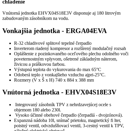
chladenie
Vnútorná jednotka EHVX04S18E3V disponuje aj 180 litrovým
zabudovaným zásobníkom na vodu.
Vonkajšia jednotka -
ERGA04EVA
R-32 chladivové splitové tepelné čerpadlo
Inverterom riadený kompresor a rozšírený modulačný rozsah
Opláštenie z pozinkovaného oceľového plechu odolného voči
poveternostným vplyvom, ošetrené základným náterom,
živicou a práškovou farbou.
Výstupná teplota do vykurovania do max 65°C
Odoberá teplo z vonkajšieho vzduchu ajpri-25°C.
Rozmery (V x Š x H) 740 x 884 x 388 mm
Vnútorná jednotka - EHVX04S18E3V
Integrovaný zásobník TPV z nehrdzavejúcej ocele s
objemom 180 alebo 230l.
Vysoko účinné obehové čerpadlo (čerpadlá - dvojzónová).
Expanzná nádoba 10l, snímač prietoku, magnetický fi lter,
poistný ventil, odvzdušňovací ventil, 3-cestný ventil k TPV,
záložný elektrický ohrievač.