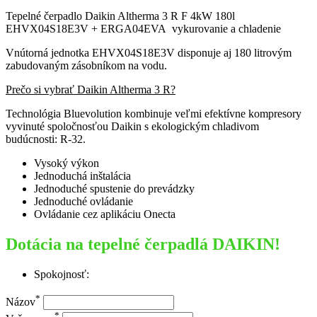
Tepelné čerpadlo Daikin Altherma 3 R F 4kW 180l
EHVX04S18E3V + ERGA04EVA vykurovanie a chladenie
Vnútorná jednotka EHVX04S18E3V disponuje aj 180 litrovým
zabudovaným zásobníkom na vodu.
Prečo si vybrať Daikin Altherma 3 R?
Technológia Bluevolution kombinuje veľmi efektívne kompresory
vyvinuté spoločnosťou Daikin s ekologickým chladivom
budúcnosti: R-32.
Vysoký výkon
Jednoduchá inštalácia
Jednoduché spustenie do prevádzky
Jednoduché ovládanie
Ovládanie cez aplikáciu Onecta
Dotácia na tepelné čerpadlá DAIKIN!
Spokojnosť:
*
Názov
*