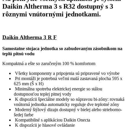
Daikin Altherma 3 s R32 dostupný s 3
rôznymi vnútornými jednotkami.
Daikin Altherma 3 R F
Samostatne stojaca jednotka so zabudovaným zásobníkom na
teplú pitnú vodu
Kompaktná a ešte so zaručeným 100 % komfortom
Všetky komponenty a pripojenia sú pripravené vo výrobe
Pri montáži je potrebná veľmi malá zastavaná plocha 595 x
625 mm (Š x H)
Minimálna spotreba elektrickej energie so stálou
dostupnosťou teplej pitnej vody
K dispozícii špeciálne modely so súpravou bi-zóny: rovnaká
vnútorná jednotka automaticky reguluje dve teplotné zóny
Moderný štýlový dizajn dostupný v bielej alebo strieborno-
šedej farbe
Kompatibilné s aplikáciou Daikin Onecta
K dispozícii je hlasové ovládanie