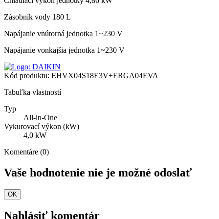
Chladiaci výkon jednotky
4,86 kW
Zásobník vody
180 L
Napájanie vnútorná jednotka
1~230 V
Napájanie vonkajšia jednotka
1~230 V
Kód produktu:
EHVX04S18E3V+ERGA04EVA
Tabuľka vlastností
Typ
All-in-One
Vykurovací výkon (kW)
4,0 kW
Komentáre (0)
Vaše hodnotenie nie je možné odoslať
OK
Nahlásiť komentár