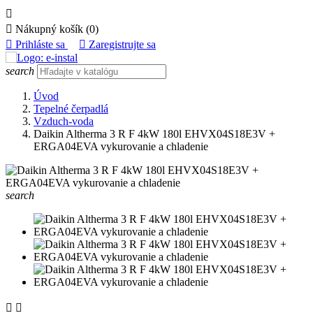


Nákupný košík
(0)

Prihláste sa

Zaregistrujte sa
search
Úvod
Tepelné čerpadlá
Vzduch-voda
Daikin Altherma 3 R F 4kW 180l EHVX04S18E3V +
ERGA04EVA vykurovanie a chladenie
search

