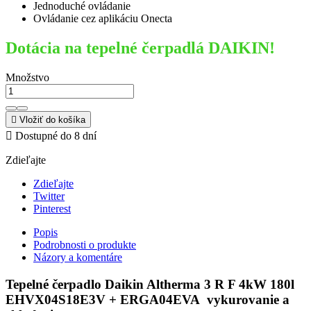
Jednoduché ovládanie
Ovládanie cez aplikáciu Onecta
Dotácia na tepelné čerpadlá DAIKIN!
Množstvo

Vložiť do košíka

Dostupné do 8 dní
Zdieľajte
Zdieľajte
Twitter
Pinterest
Popis
Podrobnosti o produkte
Názory a komentáre
Tepelné čerpadlo Daikin Altherma 3 R F 4kW 180l
EHVX04S18E3V + ERGA04EVA vykurovanie a