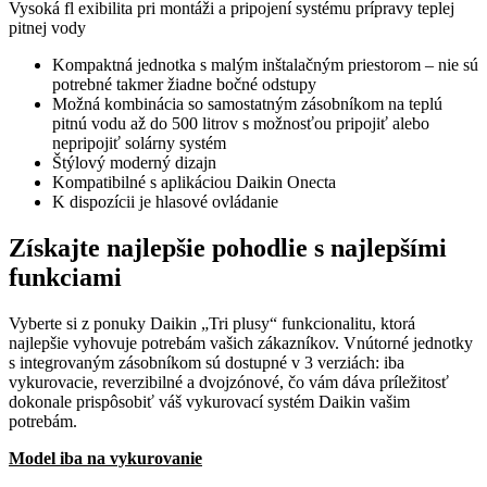
Vysoká fl exibilita pri montáži a pripojení systému prípravy teplej
pitnej vody
Kompaktná jednotka s malým inštalačným priestorom – nie sú
potrebné takmer žiadne bočné odstupy
Možná kombinácia so samostatným zásobníkom na teplú
pitnú vodu až do 500 litrov s možnosťou pripojiť alebo
nepripojiť solárny systém
Štýlový moderný dizajn
Kompatibilné s aplikáciou Daikin Onecta
K dispozícii je hlasové ovládanie
Získajte najlepšie pohodlie s najlepšími
funkciami
Vyberte si z ponuky Daikin „Tri plusy“ funkcionalitu, ktorá
najlepšie vyhovuje potrebám vašich zákazníkov. Vnútorné jednotky
s integrovaným zásobníkom sú dostupné v 3 verziách: iba
vykurovacie, reverzibilné a dvojzónové, čo vám dáva príležitosť
dokonale prispôsobiť váš vykurovací systém Daikin vašim
potrebám.
Model iba na vykurovanie