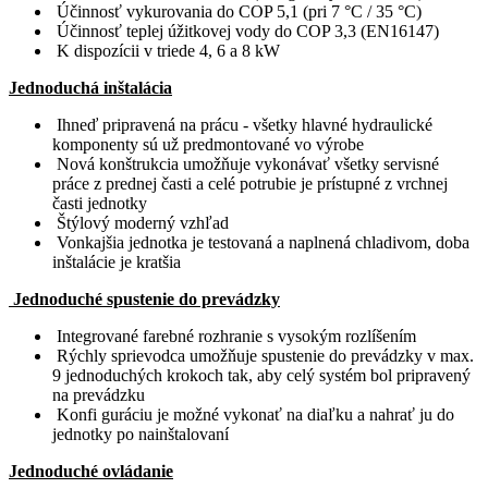
Účinnosť vykurovania do COP 5,1 (pri 7 °C / 35 °C)
Účinnosť teplej úžitkovej vody do COP 3,3 (EN16147)
K dispozícii v triede 4, 6 a 8 kW
Jednoduchá inštalácia
Ihneď pripravená na prácu - všetky hlavné hydraulické
komponenty sú už predmontované vo výrobe
Nová konštrukcia umožňuje vykonávať všetky servisné
práce z prednej časti a celé potrubie je prístupné z vrchnej
časti jednotky
Štýlový moderný vzhľad
Vonkajšia jednotka je testovaná a naplnená chladivom, doba
inštalácie je kratšia
Jednoduché spustenie do prevádzky
Integrované farebné rozhranie s vysokým rozlíšením
Rýchly sprievodca umožňuje spustenie do prevádzky v max.
9 jednoduchých krokoch tak, aby celý systém bol pripravený
na prevádzku
Konfi guráciu je možné vykonať na diaľku a nahrať ju do
jednotky po nainštalovaní
Jednoduché ovládanie