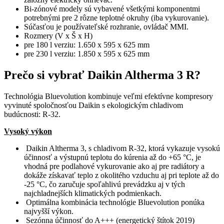
Bi-zónové modely sú vybavené všetkými komponentmi
potrebnými pre 2 rôzne teplotné okruhy (iba vykurovanie).
Súčasťou je používateľské rozhranie, ovládač MMI.
Rozmery (V x Š x H)
pre 180 l verziu: 1.650 x 595 x 625 mm
pre 230 l verziu: 1.850 x 595 x 625 mm
Prečo si vybrať Daikin Altherma 3 R?
Technológia Bluevolution kombinuje veľmi efektívne kompresory
vyvinuté spoločnosťou Daikin s ekologickým chladivom
budúcnosti: R-32.
Vysoký výkon
Daikin Altherma 3, s chladivom R-32, ktorá vykazuje vysokú
účinnosť a výstupnú teplotu do kúrenia až do +65 °C, je
vhodná pre podlahové vykurovanie ako aj pre radiátory a
dokáže získavať teplo z okolitého vzduchu aj pri teplote až do
-25 °C, čo zaručuje spoľahlivú prevádzku aj v tých
najchladnejších klimatických podmienkach.
Optimálna kombinácia technológie Bluevolution ponúka
najvyšší výkon.
Sezónna účinnosť do A+++ (energetický štítok 2019)