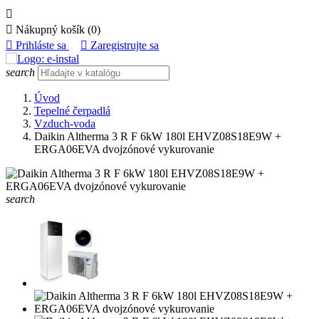


Nákupný košík
(0)

Prihláste sa

Zaregistrujte sa
search
Úvod
Tepelné čerpadlá
Vzduch-voda
Daikin Altherma 3 R F 6kW 180l EHVZ08S18E9W +
ERGA06EVA dvojzónové vykurovanie
search