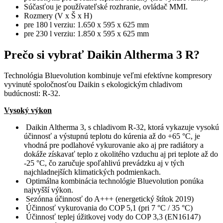
Súčasťou je používateľské rozhranie, ovládač MMI.
Rozmery (V x Š x H)
pre 180 l verziu: 1.650 x 595 x 625 mm
pre 230 l verziu: 1.850 x 595 x 625 mm
Prečo si vybrať Daikin Altherma 3 R?
Technológia Bluevolution kombinuje veľmi efektívne kompresory
vyvinuté spoločnosťou Daikin s ekologickým chladivom
budúcnosti: R-32.
Vysoký výkon
Daikin Altherma 3, s chladivom R-32, ktorá vykazuje vysokú
účinnosť a výstupnú teplotu do kúrenia až do +65 °C, je
vhodná pre podlahové vykurovanie ako aj pre radiátory a
dokáže získavať teplo z okolitého vzduchu aj pri teplote až do
-25 °C, čo zaručuje spoľahlivú prevádzku aj v tých
najchladnejších klimatických podmienkach.
Optimálna kombinácia technológie Bluevolution ponúka
najvyšší výkon.
Sezónna účinnosť do A+++ (energetický štítok 2019)
Účinnosť vykurovania do COP 5,1 (pri 7 °C / 35 °C)
Účinnosť teplej úžitkovej vody do COP 3,3 (EN16147)