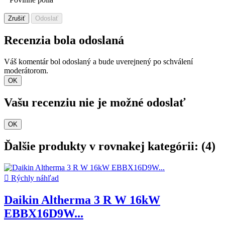
Povinné polia
Zrušiť
Odoslať
Recenzia bola odoslaná
Váš komentár bol odoslaný a bude uverejnený po schválení
moderátorom.
OK
Vašu recenziu nie je možné odoslať
OK
Ďalšie produkty v rovnakej kategórii: (4)

Rýchly náhľad
Daikin Altherma 3 R W 16kW
EBBX16D9W...