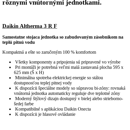
rôznymi vnútornými jednotkami.
Daikin Altherma 3 R F
Samostatne stojaca jednotka so zabudovaným zásobníkom na
teplú pitnú vodu
Kompaktná a ešte so zaručeným 100 % komfortom
Všetky komponenty a pripojenia sú pripravené vo výrobe
Pri montáži je potrebná veľmi malá zastavaná plocha 595 x
625 mm (Š x H)
Minimálna spotreba elektrickej energie so stálou
dostupnosťou teplej pitnej vody
K dispozícii špeciálne modely so súpravou bi-zóny: rovnaká
vnútorná jednotka automaticky reguluje dve teplotné zóny
Moderný štýlový dizajn dostupný v bielej alebo strieborno-
šedej farbe
Kompatibilné s aplikáciou Daikin Onecta
K dispozícii je hlasové ovládanie