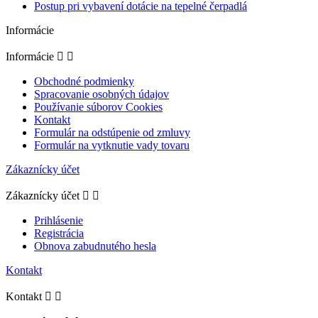
Postup pri vybavení dotácie na tepelné čerpadlá
Informácie
Informácie


Obchodné podmienky
Spracovanie osobných údajov
Používanie súborov Cookies
Kontakt
Formulár na odstúpenie od zmluvy
Formulár na vytknutie vady tovaru
Zákaznícky účet
Zákaznícky účet


Prihlásenie
Registrácia
Obnova zabudnutého hesla
Kontakt
Kontakt

