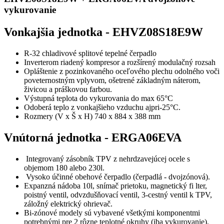
vykurovanie
Vonkajšia jednotka -
EHVZ08S18E9W
R-32 chladivové splitové tepelné čerpadlo
Inverterom riadený kompresor a rozšírený modulačný rozsah
Opláštenie z pozinkovaného oceľového plechu odolného voči
poveternostným vplyvom, ošetrené základným náterom,
živicou a práškovou farbou.
Výstupná teplota do vykurovania do max 65°C
Odoberá teplo z vonkajšieho vzduchu ajpri-25°C.
Rozmery (V x Š x H) 740 x 884 x 388 mm
Vnútorná jednotka -
ERGA06EVA
Integrovaný zásobník TPV z nehrdzavejúcej ocele s
objemom 180 alebo 230l.
Vysoko účinné obehové čerpadlo (čerpadlá - dvojzónová).
Expanzná nádoba 10l, snímač prietoku, magnetický fi lter,
poistný ventil, odvzdušňovací ventil, 3-cestný ventil k TPV,
záložný elektrický ohrievač.
Bi-zónové modely sú vybavené všetkými komponentmi
potrebnými pre 2 rôzne teplotné okruhy (iba vykurovanie).