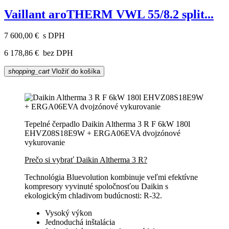
Vaillant aroTHERM VWL 55/8.2 split...
7 600,00 €
s DPH
6 178,86 €
bez DPH
shopping_cart
Vložiť do košíka
Tepelné čerpadlo Daikin Altherma 3 R F 6kW 180l
EHVZ08S18E9W + ERGA06EVA dvojzónové
vykurovanie
Prečo si vybrať Daikin Altherma 3 R?
Technológia Bluevolution kombinuje veľmi efektívne
kompresory vyvinuté spoločnosťou Daikin s
ekologickým chladivom budúcnosti: R-32.
Vysoký výkon
Jednoduchá inštalácia