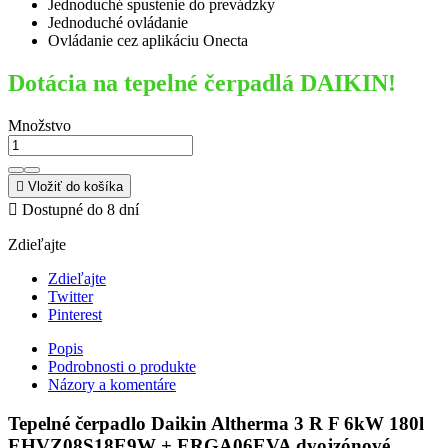
Jednoduché spustenie do prevádzky
Jednoduché ovládanie
Ovládanie cez aplikáciu Onecta
Dotácia na tepelné čerpadlá DAIKIN!
Množstvo

Vložiť do košíka

Dostupné do 8 dní
Zdieľajte
Zdieľajte
Twitter
Pinterest
Popis
Podrobnosti o produkte
Názory a komentáre
Tepelné čerpadlo
Daikin Altherma 3 R F 6kW 180l
EHVZ08S18E9W + ERGA06EVA dvojzónové