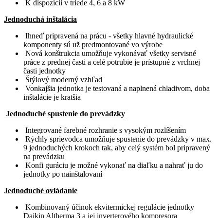
K dispozícii v triede 4, 6 a 8 kW
Jednoduchá inštalácia
Ihneď pripravená na prácu - všetky hlavné hydraulické
komponenty sú už predmontované vo výrobe
Nová konštrukcia umožňuje vykonávať všetky servisné
práce z prednej časti a celé potrubie je prístupné z vrchnej
časti jednotky
Štýlový moderný vzhľad
Vonkajšia jednotka je testovaná a naplnená chladivom, doba
inštalácie je kratšia
Jednoduché spustenie do prevádzky
Integrované farebné rozhranie s vysokým rozlíšením
Rýchly sprievodca umožňuje spustenie do prevádzky v max.
9 jednoduchých krokoch tak, aby celý systém bol pripravený
na prevádzku
Konfi guráciu je možné vykonať na diaľku a nahrať ju do
jednotky po nainštalovaní
Jednoduché ovládanie
Kombinovaný účinok ekvitermickej regulácie jednotky
Daikin Altherma 3 a jej inverterového kompresora