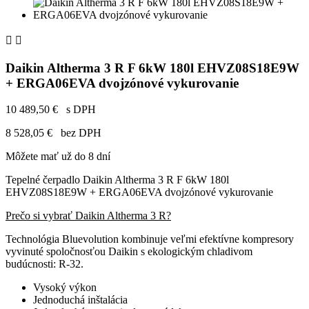


Daikin Altherma 3 R F 6kW 180l EHVZ08S18E9W
+ ERGA06EVA dvojzónové vykurovanie
10 489,50 €
s DPH
8 528,05 €
bez DPH
Môžete mať už do 8 dní
Tepelné čerpadlo Daikin Altherma 3 R F 6kW 180l
EHVZ08S18E9W + ERGA06EVA dvojzónové vykurovanie
Prečo si vybrať Daikin Altherma 3 R?
Technológia Bluevolution kombinuje veľmi efektívne kompresory
vyvinuté spoločnosťou Daikin s ekologickým chladivom
budúcnosti: R-32.
Vysoký výkon
Jednoduchá inštalácia