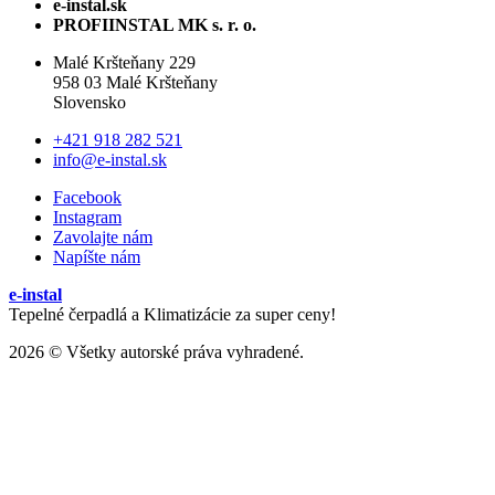
e-instal.sk
PROFIINSTAL MK s. r. o.
Malé Kršteňany 229
958 03 Malé Kršteňany
Slovensko
+421 918 282 521
info@e-instal.sk
Facebook
Instagram
Zavolajte nám
Napíšte nám
e-instal
Tepelné čerpadlá a Klimatizácie za super ceny!
2026 © Všetky autorské práva vyhradené.