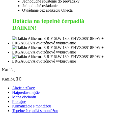
Jednoduché spustenie do prevádzky
Jednoduché ovládanie
Ovládanie cez aplikáciu Onecta
Dotácia na tepelné čerpadlá
DAIKIN!
Katalóg
Katalóg


Akcie a zľavy
Najpredávanejšie
Mapa obchodu
Predajne
Klimatizácie s montážou
Tepelné čerpadlá s montážou