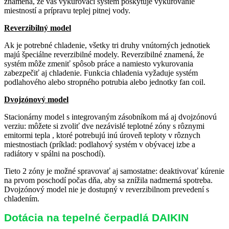
znamená, že váš vykurovací systém poskytuje vykurovanie
miestností a prípravu teplej pitnej vody.
Reverzibilný model
Ak je potrebné chladenie, všetky tri druhy vnútorných jednotiek
majú špeciálne reverzibilné modely. Reverzibilné znamená, že
systém môže zmeniť spôsob práce a namiesto vykurovania
zabezpečiť aj chladenie. Funkcia chladenia vyžaduje systém
podlahového alebo stropného potrubia alebo jednotky fan coil.
Dvojzónový model
Stacionárny model s integrovaným zásobníkom má aj dvojzónovú
verziu: môžete si zvoliť dve nezávislé teplotné zóny s rôznymi
emitormi tepla , ktoré potrebujú inú úroveň teploty v rôznych
miestnostiach (príklad: podlahový systém v obývacej izbe a
radiátory v spálni na poschodí).
Tieto 2 zóny je možné spravovať aj samostatne: deaktivovať kúrenie
na prvom poschodí počas dňa, aby sa znížila nadmerná spotreba.
Dvojzónový model nie je dostupný v reverzibilnom prevedení s
chladením.
Dotácia na tepelné čerpadlá DAIKIN