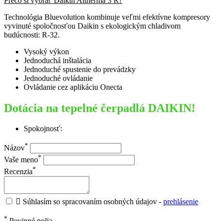
Prečo si vybrať Daikin Altherma 3 R?
Technológia Bluevolution kombinuje veľmi efektívne kompresory
vyvinuté spoločnosťou Daikin s ekologickým chladivom
budúcnosti: R-32.
Vysoký výkon
Jednoduchá inštalácia
Jednoduché spustenie do prevádzky
Jednoduché ovládanie
Ovládanie cez aplikáciu Onecta
Dotácia na tepelné čerpadlá DAIKIN!
Spokojnosť:
*
Názov
*
Vaše meno
*
Recenzia

Súhlasím so spracovaním osobných údajov -
prehlásenie
*