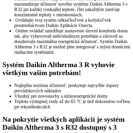
maximalizuje účinnosť nového systému Daikin Altherma 3 s
R32 pri každej vonkajšej teplote, čím zakaždým zaisťuje
konzistentné teploty v miestnostiach.
Ovládajte svoj systém odkiaľkoľvek a kedykoľvek
prostredníctvom Daikin Aplikácie Onecta.
Online ovládač umožňuje nastavenie úrovní komfortu doma
tak, aby vyhovovali individuálnym potrebám a zároveň sa
dosahovala maximálna energetická účinnosť. Systém Daikin
Altherma 3 s R32 je možné plne integrovať s inými domácimi
riadiacimi systémami.
Systém Daikin Altherma 3 R vyhovie
všetkým vašim potrebám!
Najlepšia sezónna účinnosť, poskytuje najvyššie úspory
prevádzkových nákladov
Vhodný pre novostavby a nízkoenergetické domy
Teplota výstupnej vody až do 65 °C je tiež dokonalou voľbou
pri rekonštrukciách
Na pokrytie všetkých aplikácií je systém
Daikin Altherma 3 s R32 dostupný s 3