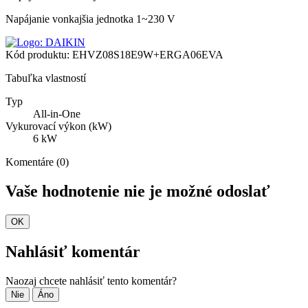
Napájanie vonkajšia jednotka
1~230 V
Kód produktu:
EHVZ08S18E9W+ERGA06EVA
Tabuľka vlastností
Typ
All-in-One
Vykurovací výkon (kW)
6 kW
Komentáre (0)
Vaše hodnotenie nie je možné odoslať
OK
Nahlásiť komentár
Naozaj chcete nahlásiť tento komentár?
Nie
Áno