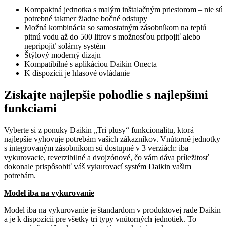
Kompaktná jednotka s malým inštalačným priestorom – nie sú
potrebné takmer žiadne bočné odstupy
Možná kombinácia so samostatným zásobníkom na teplú
pitnú vodu až do 500 litrov s možnosťou pripojiť alebo
nepripojiť solárny systém
Štýlový moderný dizajn
Kompatibilné s aplikáciou Daikin Onecta
K dispozícii je hlasové ovládanie
Získajte najlepšie pohodlie s najlepšími
funkciami
Vyberte si z ponuky Daikin „Tri plusy“ funkcionalitu, ktorá
najlepšie vyhovuje potrebám vašich zákazníkov. Vnútorné jednotky
s integrovaným zásobníkom sú dostupné v 3 verziách: iba
vykurovacie, reverzibilné a dvojzónové, čo vám dáva príležitosť
dokonale prispôsobiť váš vykurovací systém Daikin vašim
potrebám.
Model iba na vykurovanie
Model iba na vykurovanie je štandardom v produktovej rade Daikin
a je k dispozícii pre všetky tri typy vnútorných jednotiek. To