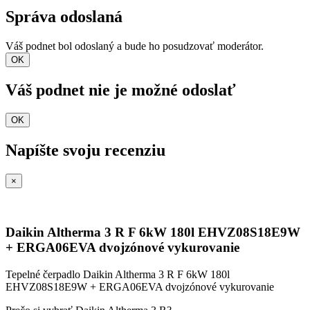
Správa odoslaná
Váš podnet bol odoslaný a bude ho posudzovať moderátor.
OK
Váš podnet nie je možné odoslať
OK
Napíšte svoju recenziu
×
Daikin Altherma 3 R F 6kW 180l EHVZ08S18E9W
+ ERGA06EVA dvojzónové vykurovanie
Tepelné čerpadlo Daikin Altherma 3 R F 6kW 180l
EHVZ08S18E9W + ERGA06EVA dvojzónové vykurovanie