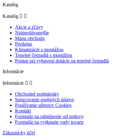
Katalóg
Katalóg


Akcie a zľavy
Najpredávanejšie
Mapa obchodu
Predajne
Klimatizácie s montážou
Tepelné čerpadlá s montážou
Postup pri vybavení dotácie na tepelné čerpadlá
Informácie
Informácie


Obchodné podmienky
Spracovanie osobných údajov
Používanie súborov Cookies
Kontakt
Formulár na odstúpenie od zmluvy
Formulár na vytknutie vady tovaru
Zákaznícky účet