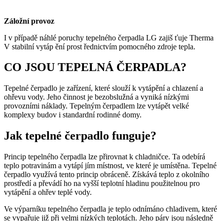
Záložní provoz
I v případě náhlé poruchy tepelného čerpadla LG zajiš ťuje Therma
V stabilní vytáp ění prost řednictvím pomocného zdroje tepla.
CO JSOU TEPELNÁ ČERPADLA?
Tepelné čerpadlo je zařízení, které slouží k vytápění a chlazení a
ohřevu vody. Jeho činnost je bezobslužná a vyniká nízkými
provozními náklady. Tepelným čerpadlem lze vytápět velké
komplexy budov i standardní rodinné domy.
Jak tepelné čerpadlo funguje?
Princip tepelného čerpadla lze přirovnat k chladničce. Ta odebírá
teplo potravinám a vytápí jím místnost, ve které je umístěna. Tepelné
čerpadlo využívá tento princip obráceně. Získává teplo z okolního
prostředí a převádí ho na vyšší teplotní hladinu použitelnou pro
vytápění a ohřev teplé vody.
Ve výparníku tepelného čerpadla je teplo odnímáno chladivem, které
se vypařuje již při velmi nízkých teplotách. Jeho páry jsou následně