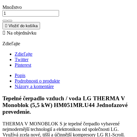
Množstvo

Vložiť do košíka

Na objednávku
Zdieľajte
Zdieľajte
Twitter
Pinterest
Popis
Podrobnosti o produkte
Názory a komentáre
Tepelné čerpadlo vzduch / voda LG THERMA V
Monoblok (5,5 kW) HM051MR.U44 Jednofazové
prevedenie.
THERMA V MONOBLOK S je tepelné čerpadlo vybavené
nejmodernější technologií a elektronikou od společnosti LG.
Využívá zcela nové, tišší a účinnější kompresory LG R1-Scroll.