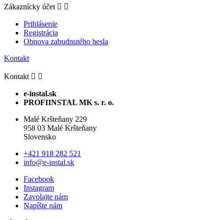
Zákaznícky účet


Prihlásenie
Registrácia
Obnova zabudnutého hesla
Kontakt
Kontakt


e-instal.sk
PROFIINSTAL MK s. r. o.
Malé Kršteňany 229
958 03 Malé Kršteňany
Slovensko
+421 918 282 521
info@e-instal.sk
Facebook
Instagram
Zavolajte nám
Napíšte nám