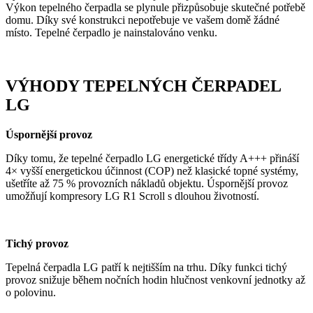
Výkon tepelného čerpadla se plynule přizpůsobuje skutečné potřebě
domu. Díky své konstrukci nepotřebuje ve vašem domě žádné
místo. Tepelné čerpadlo je nainstalováno venku.
VÝHODY TEPELNÝCH ČERPADEL
LG
Úspornější provoz
Díky tomu, že tepelné čerpadlo LG energetické třídy A+++ přináší
4× vyšší energetickou účinnost (COP) než klasické topné systémy,
ušetříte až 75 % provozních nákladů objektu. Úspornější provoz
umožňují kompresory LG R1 Scroll s dlouhou životností.
Tichý provoz
Tepelná čerpadla LG patří k nejtišším na trhu. Díky funkci tichý
provoz snižuje během nočních hodin hlučnost venkovní jednotky až
o polovinu.