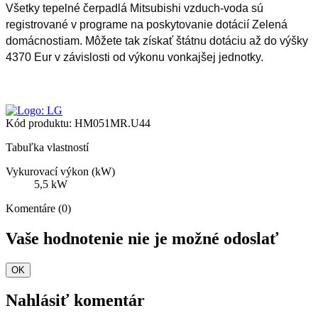
Všetky tepelné čerpadlá Mitsubishi vzduch-voda sú
registrované v programe na poskytovanie dotácií Zelená
domácnostiam. Môžete tak získať štátnu dotáciu až do výšky
4370 Eur v závislosti od výkonu vonkajšej jednotky.
Kód produktu:
HM051MR.U44
Tabuľka vlastností
Vykurovací výkon (kW)
5,5 kW
Komentáre (0)
Vaše hodnotenie nie je možné odoslať
OK
Nahlásiť komentár