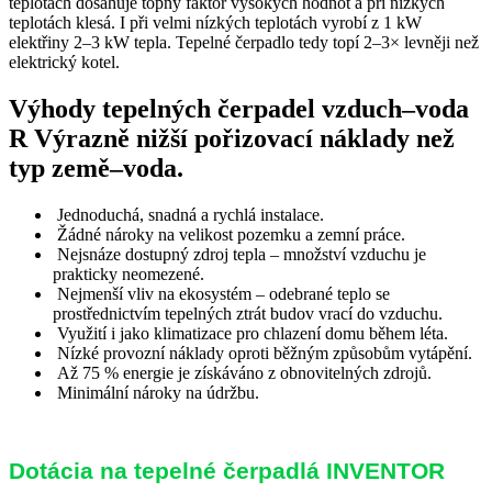
teplotách dosahuje topný faktor vysokých hodnot a při nízkých
teplotách klesá. I při velmi nízkých teplotách vyrobí z 1 kW
elektřiny 2–3 kW tepla. Tepelné čerpadlo tedy topí 2–3× levněji než
elektrický kotel.
Výhody tepelných čerpadel vzduch–voda
R Výrazně nižší pořizovací náklady než
typ země–voda.
Jednoduchá, snadná a rychlá instalace.
Žádné nároky na velikost pozemku a zemní práce.
Nejsnáze dostupný zdroj tepla – množství vzduchu je
prakticky neomezené.
Nejmenší vliv na ekosystém – odebrané teplo se
prostřednictvím tepelných ztrát budov vrací do vzduchu.
Využití i jako klimatizace pro chlazení domu během léta.
Nízké provozní náklady oproti běžným způsobům vytápění.
Až 75 % energie je získáváno z obnovitelných zdrojů.
Minimální nároky na údržbu.
Dotácia na tepelné čerpadlá INVENTOR