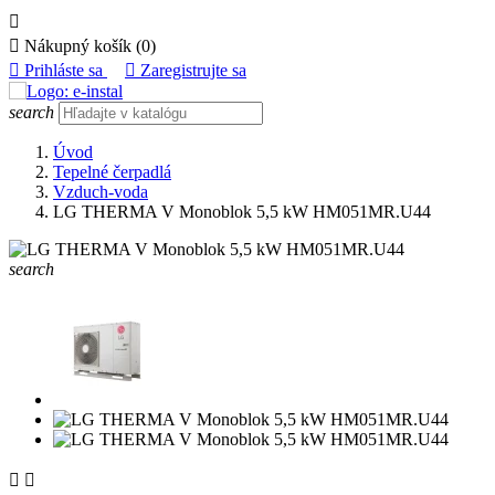


Nákupný košík
(0)

Prihláste sa

Zaregistrujte sa
search
Úvod
Tepelné čerpadlá
Vzduch-voda
LG THERMA V Monoblok 5,5 kW HM051MR.U44
search

