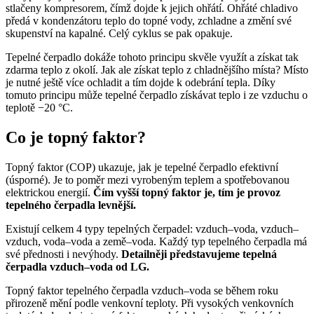
stlačeny kompresorem, čímž dojde k jejich ohřátí. Ohřáté chladivo
předá v kondenzátoru teplo do topné vody, zchladne a změní své
skupenství na kapalné. Celý cyklus se pak opakuje.
Tepelné čerpadlo dokáže tohoto principu skvěle využít a získat tak
zdarma teplo z okolí. Jak ale získat teplo z chladnějšího místa? Místo
je nutné ještě více ochladit a tím dojde k odebrání tepla. Díky
tomuto principu může tepelné čerpadlo získávat teplo i ze vzduchu o
teplotě −20 °C.
Co je topný faktor?
Topný faktor (COP) ukazuje, jak je tepelné čerpadlo efektivní
(úsporné). Je to poměr mezi vyrobeným teplem a spotřebovanou
elektrickou energií.
Čím vyšší topný faktor je, tím je provoz
tepelného čerpadla levnější.
Existují celkem 4 typy tepelných čerpadel: vzduch–voda, vzduch–
vzduch, voda–voda a země–voda. Každý typ tepelného čerpadla má
své přednosti i nevýhody.
Detailněji představujeme tepelná
čerpadla vzduch–voda od LG.
Topný faktor tepelného čerpadla vzduch–voda se během roku
přirozeně mění podle venkovní teploty. Při vysokých venkovních