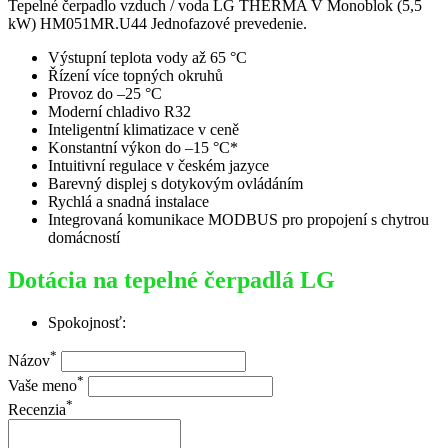
Tepelné čerpadlo vzduch / voda LG THERMA V Monoblok (5,5
kW) HM051MR.U44 Jednofazové prevedenie.
Výstupní teplota vody až 65 °C
Řízení více topných okruhů
Provoz do –25 °C
Moderní chladivo R32
Inteligentní klimatizace v ceně
Konstantní výkon do –15 °C*
Intuitivní regulace v českém jazyce
Barevný displej s dotykovým ovládáním
Rychlá a snadná instalace
Integrovaná komunikace MODBUS pro propojení s chytrou
domácností
Dotácia na tepelné čerpadlá LG
Spokojnosť:
*
Názov
*
Vaše meno
*
Recenzia