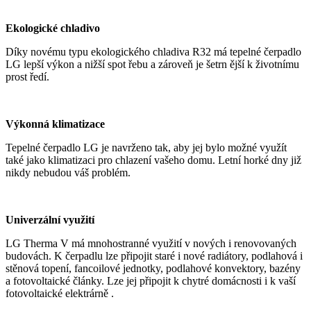
Ekologické chladivo
Díky novému typu ekologického chladiva R32 má tepelné čerpadlo
LG lepší výkon a nižší spot řebu a zároveň je šetrn ější k životnímu
prost ředí.
Výkonná klimatizace
Tepelné čerpadlo LG je navrženo tak, aby jej bylo možné využít
také jako klimatizaci pro chlazení vašeho domu. Letní horké dny již
nikdy nebudou váš problém.
Univerzální využití
LG Therma V má mnohostranné využití v nových i renovovaných
budovách. K čerpadlu lze připojit staré i nové radiátory, podlahová i
stěnová topení, fancoilové jednotky, podlahové konvektory, bazény
a fotovoltaické články. Lze jej připojit k chytré domácnosti i k vaší
fotovoltaické elektrárně .