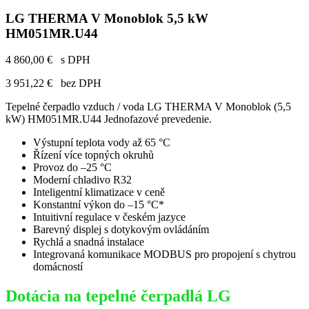
LG THERMA V Monoblok 5,5 kW
HM051MR.U44
4 860,00 €
s DPH
3 951,22 €
bez DPH
Tepelné čerpadlo vzduch / voda LG THERMA V Monoblok (5,5
kW) HM051MR.U44 Jednofazové prevedenie.
Výstupní teplota vody až 65 °C
Řízení více topných okruhů
Provoz do –25 °C
Moderní chladivo R32
Inteligentní klimatizace v ceně
Konstantní výkon do –15 °C*
Intuitivní regulace v českém jazyce
Barevný displej s dotykovým ovládáním
Rychlá a snadná instalace
Integrovaná komunikace MODBUS pro propojení s chytrou
domácností
Dotácia na tepelné čerpadlá LG