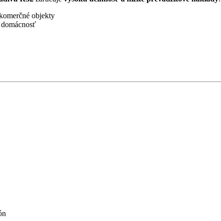
 komerčné objekty
u domácnosť
ón