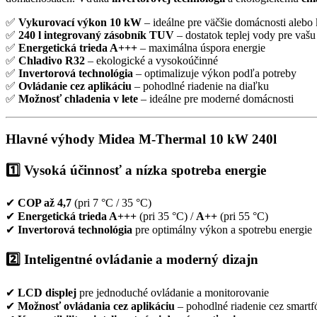
✅
Vykurovací výkon 10 kW
– ideálne pre väčšie domácnosti alebo
✅
240 l integrovaný zásobník TUV
– dostatok teplej vody pre vaš
✅
Energetická trieda A+++
– maximálna úspora energie
✅
Chladivo R32
– ekologické a vysokoúčinné
✅
Invertorová technológia
– optimalizuje výkon podľa potreby
✅
Ovládanie cez aplikáciu
– pohodlné riadenie na diaľku
✅
Možnosť chladenia v lete
– ideálne pre moderné domácnosti
Hlavné výhody Midea M-Thermal 10 kW 240l
1️⃣ Vysoká účinnosť a nízka spotreba energie
✔
COP až 4,7
(pri 7 °C / 35 °C)
✔
Energetická trieda A+++
(pri 35 °C) /
A++
(pri 55 °C)
✔
Invertorová technológia
pre optimálny výkon a spotrebu energie
2️⃣ Inteligentné ovládanie a moderný dizajn
✔
LCD displej
pre jednoduché ovládanie a monitorovanie
✔
Možnosť ovládania cez aplikáciu
– pohodlné riadenie cez smartf