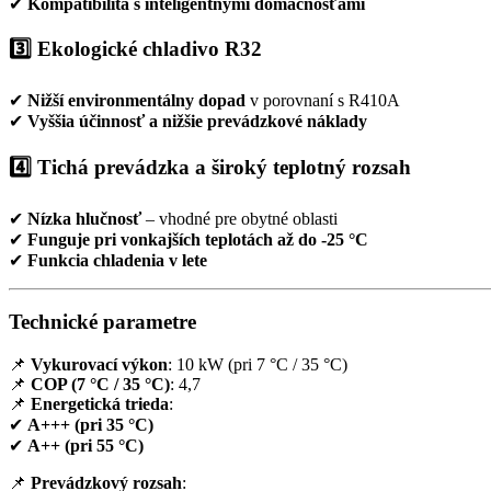
✔
Kompatibilita s inteligentnými domácnosťami
3️⃣ Ekologické chladivo R32
✔
Nižší environmentálny dopad
v porovnaní s R410A
✔
Vyššia účinnosť a nižšie prevádzkové náklady
4️⃣ Tichá prevádzka a široký teplotný rozsah
✔
Nízka hlučnosť
– vhodné pre obytné oblasti
✔
Funguje pri vonkajších teplotách až do -25 °C
✔
Funkcia chladenia v lete
Technické parametre
📌
Vykurovací výkon
: 10 kW (pri 7 °C / 35 °C)
📌
COP (7 °C / 35 °C)
: 4,7
📌
Energetická trieda
:
✔
A+++ (pri 35 °C)
✔
A++ (pri 55 °C)
📌
Prevádzkový rozsah
: