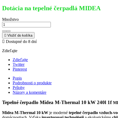
Dotácia na tepelné čerpadlá MIDEA
Množstvo

Vložiť do košíka

Dostupné do 8 dní
Zdieľajte
Zdieľajte
Twitter
Pinterest
Popis
Podrobnosti o produkte
Prílohy
Názory a komentáre
Tepelné čerpadlo Midea M-Thermal 10 kW 240l 1f
M
Midea M-Thermal 10 kW
je moderné
tepelné čerpadlo vzduch-v
domácnostiach. Vďaka
invertorovej technológii
a ekologickému
ch