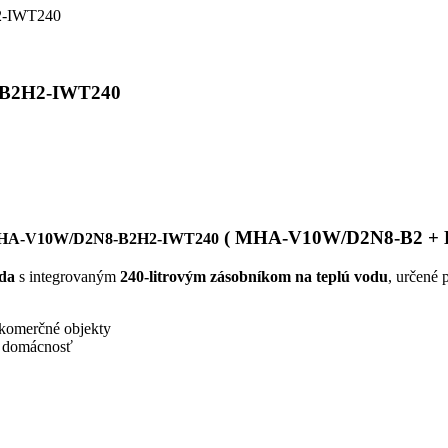
-B2H2-IWT240
( MHA-V10W/D2N8-B2 + 
HA-V10W/D2N8-B2H2-IWT240
oda
s integrovaným
240-litrovým zásobníkom na teplú vodu
, určené 
 komerčné objekty
u domácnosť