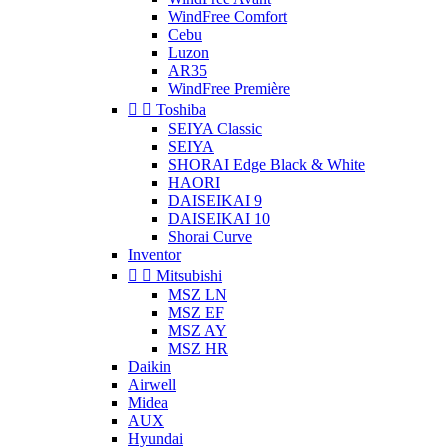
WindFree Comfort
Cebu
Luzon
AR35
WindFree Première


Toshiba
SEIYA Classic
SEIYA
SHORAI Edge Black & White
HAORI
DAISEIKAI 9
DAISEIKAI 10
Shorai Curve
Inventor


Mitsubishi
MSZ LN
MSZ EF
MSZ AY
MSZ HR
Daikin
Airwell
Midea
AUX
Hyundai