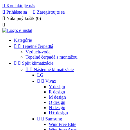

Kontaktujte nás

Prihláste sa

Zaregistrujte sa

Nákupný košík
(0)

Kategórie


Tepelné čerpadlá
Vzduch-voda
Tepelné čerpadá s montážou


Split klimatizácie


Nástenné klimatizácie
LG


Vivax
Y design
R design
M design
Q design
N design
H+ design


Samsung
WindFree Elite
WindFree Avant