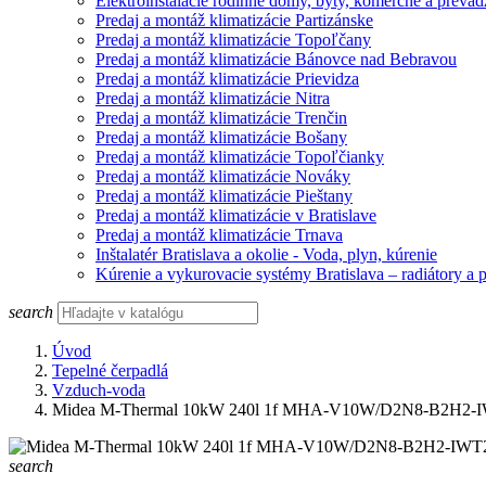
Elektroinštalácie rodinné domy, byty, komerčné a prevád
Predaj a montáž klimatizácie Partizánske
Predaj a montáž klimatizácie Topoľčany
Predaj a montáž klimatizácie Bánovce nad Bebravou
Predaj a montáž klimatizácie Prievidza
Predaj a montáž klimatizácie Nitra
Predaj a montáž klimatizácie Trenčin
Predaj a montáž klimatizácie Bošany
Predaj a montáž klimatizácie Topoľčianky
Predaj a montáž klimatizácie Nováky
Predaj a montáž klimatizácie Pieštany
Predaj a montáž klimatizácie v Bratislave
Predaj a montáž klimatizácie Trnava
Inštalatér Bratislava a okolie - Voda, plyn, kúrenie
Kúrenie a vykurovacie systémy Bratislava – radiátory a 
search
Úvod
Tepelné čerpadlá
Vzduch-voda
Midea M-Thermal 10kW 240l 1f MHA-V10W/D2N8-B2H2-
search