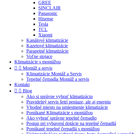
GREE
SINCLAIR
Panasonic
Hisense
Tesla
TCL
Xiaomi
Kanálové klimatizácie
Kazetové klimatizácie
Parapetné klimatizácie
Voľne stojace
Klimatizácie s montážou


Montáž a servis
Klimatizácie Montáž a Servis
Tepelné čerpadla Montáž a servis
Kontakt


Blog
Ako si správne vybrať klimatizáciu
Pravidelný servis šetrí peniaze, ale aj energiu
Vhodné miesto na umiestnenie klimatizácie
Ponúkané Klimatizácie s montážou
Ako vybrať správne tepelné čerpadlo
Postup pri vybavení dotácie na tepelné čerpadlá
Ponúkané tepelné čerpadlá s montážou