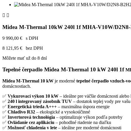


Midea M-Thermal 10kW 240l 1f MHA-V10W/D2N8
9 990,00 €
s DPH
8 121,95 €
bez DPH
Môžete mať už do 8 dní
Tepelné čerpadlo Midea M-Thermal 10 kW 240l 1f
M
Midea M-Thermal 10 kW
je moderné
tepelné čerpadlo vzduch-v
domácnostiach.
✅
Vykurovací výkon 10 kW
– ideálne pre väčšie domácnosti alebo
✅
240 l integrovaný zásobník TUV
– dostatok teplej vody pre vaš
✅
Energetická trieda A+++
– maximálna úspora energie
✅
Chladivo R32
– ekologické a vysokoúčinné
✅
Invertorová technológia
– optimalizuje výkon podľa potreby
✅
Ovládanie cez aplikáciu
– pohodlné riadenie na diaľku
✅
Možnosť chladenia v lete
– ideálne pre moderné domácnosti