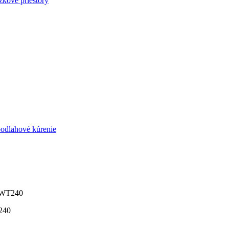
zkové priestory
podlahové kúrenie
IWT240