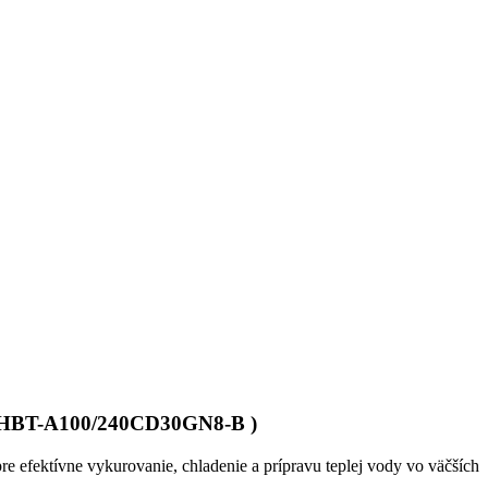
HBT-A100/240CD30GN8-B )
pre efektívne vykurovanie, chladenie a prípravu teplej vody vo väčších