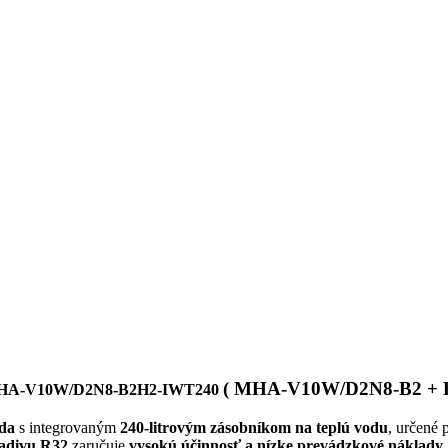
( MHA-V10W/D2N8-B2 + 
HA-V10W/D2N8-B2H2-IWT240
oda
s integrovaným
240-litrovým zásobníkom na teplú vodu
, určené 
ladivu R32
zaručuje
vysokú účinnosť a nízke prevádzkové náklady
.