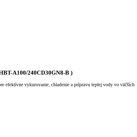
HBT-A100/240CD30GN8-B )
pre efektívne vykurovanie, chladenie a prípravu teplej vody vo väčších