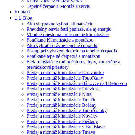
Klimatizácie Montáž a Servis
Tepelné čerpadla Montáž a servis
Kontakt


Blog
Ako si správne vybrať klimatizáciu
Pravidelný servis šetrí peniaze, ale aj energiu
Vhodné miesto na umiestnenie klimatizácie
Ponúkané Klimatizácie s montážou
Ako vybrať správne tepelné čerpadlo
Postup pri vybavení dotácie na tepelné čerpadlá
Ponúkané tepelné čerpadlá s montážou
Elektroinštalácie rodinné domy, byty, komerčné a
prevádzkové priestory
Predaj a montáž klimatizácie Partizánske
Predaj a montáž klimatizácie Topoľčany
Predaj a montáž klimatizácie Bánovce nad Bebravou
Predaj a montáž klimatizácie Prievidza
Predaj a montáž klimatizácie Nitra
Predaj a montáž klimatizácie Trenčin
Predaj a montáž klimatizácie Bošany
Predaj a montáž klimatizácie Topoľčianky
Predaj a montáž klimatizácie Nováky
Predaj a montáž klimatizácie Pieštany
Predaj a montáž klimatizácie v Bratislave
Predaj a montáž klimatizácie Trnava