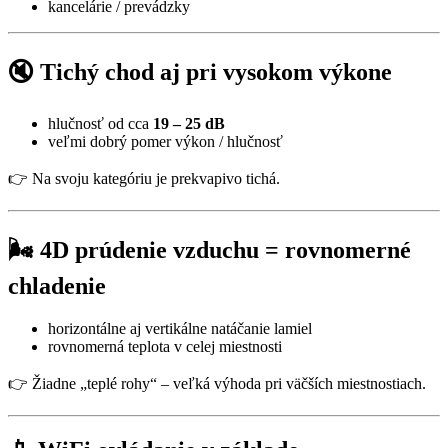
kancelárie / prevádzky
🔇 Tichý chod aj pri vysokom výkone
hlučnosť od cca
19 – 25 dB
veľmi dobrý pomer výkon / hlučnosť
👉 Na svoju kategóriu je prekvapivo tichá.
🌬️ 4D prúdenie vzduchu = rovnomerné
chladenie
horizontálne aj vertikálne natáčanie lamiel
rovnomerná teplota v celej miestnosti
👉 Žiadne „teplé rohy“ – veľká výhoda pri väčších miestnostiach.