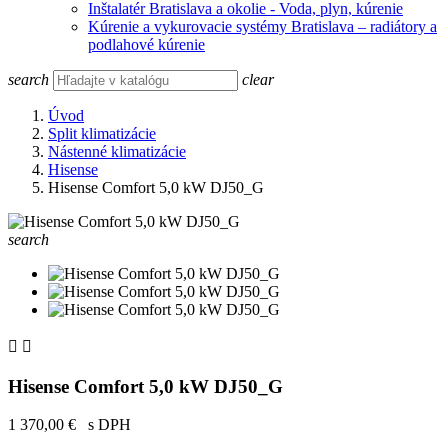
Inštalatér Bratislava a okolie - Voda, plyn, kúrenie
Kúrenie a vykurovacie systémy Bratislava – radiátory a
podlahové kúrenie
search
clear
Úvod
Split klimatizácie
Nástenné klimatizácie
Hisense
Hisense Comfort 5,0 kW DJ50_G
search


Hisense Comfort 5,0 kW DJ50_G
1 370,00 €
s DPH