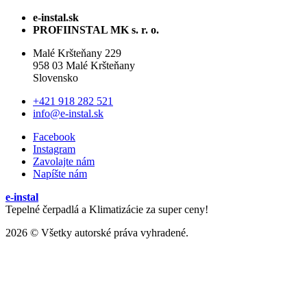
e-instal.sk
PROFIINSTAL MK s. r. o.
Malé Kršteňany 229
958 03 Malé Kršteňany
Slovensko
+421 918 282 521
info@e-instal.sk
Facebook
Instagram
Zavolajte nám
Napíšte nám
e-instal
Tepelné čerpadlá a Klimatizácie za super ceny!
2026 © Všetky autorské práva vyhradené.