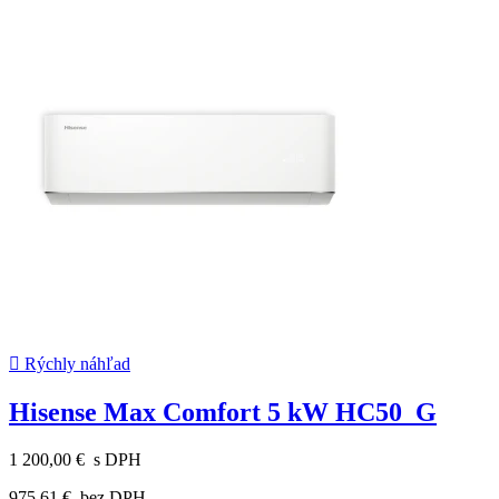

Rýchly náhľad
Hisense Max Comfort 5 kW HC50_G
1 200,00 €
s DPH
975,61 €
bez DPH