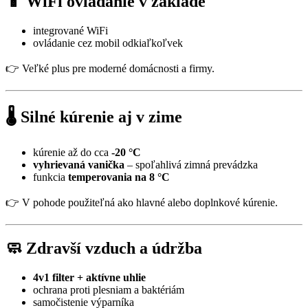
📱 WiFi ovládanie v základe
integrované WiFi
ovládanie cez mobil odkiaľkoľvek
👉 Veľké plus pre moderné domácnosti a firmy.
🌡️ Silné kúrenie aj v zime
kúrenie až do cca
-20 °C
vyhrievaná vanička
– spoľahlivá zimná prevádzka
funkcia
temperovania na 8 °C
👉 V pohode použiteľná ako hlavné alebo doplnkové kúrenie.
🧼 Zdravší vzduch a údržba
4v1 filter + aktívne uhlie
ochrana proti plesniam a baktériám
samočistenie výparníka