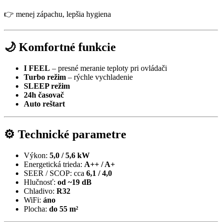
👉 menej zápachu, lepšia hygiena
🌙 Komfortné funkcie
I FEEL
– presné meranie teploty pri ovládači
Turbo režim
– rýchle vychladenie
SLEEP režim
24h časovač
Auto reštart
⚙️ Technické parametre
Výkon:
5,0 / 5,6 kW
Energetická trieda:
A++ / A+
SEER / SCOP: cca
6,1 / 4,0
Hlučnosť:
od ~19 dB
Chladivo:
R32
WiFi:
áno
Plocha:
do 55 m²