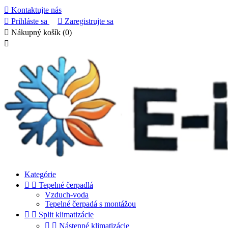

Kontaktujte nás

Prihláste sa

Zaregistrujte sa

Nákupný košík
(0)

Kategórie


Tepelné čerpadlá
Vzduch-voda
Tepelné čerpadá s montážou


Split klimatizácie


Nástenné klimatizácie