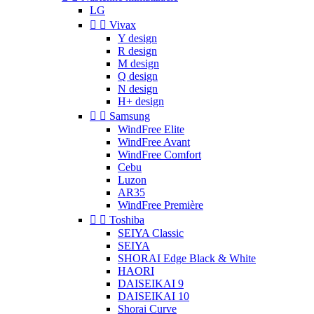
LG


Vivax
Y design
R design
M design
Q design
N design
H+ design


Samsung
WindFree Elite
WindFree Avant
WindFree Comfort
Cebu
Luzon
AR35
WindFree Première


Toshiba
SEIYA Classic
SEIYA
SHORAI Edge Black & White
HAORI
DAISEIKAI 9
DAISEIKAI 10
Shorai Curve