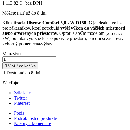
1 113,82 €
bez DPH
Môžete mať už do 8 dní
Klimatizácia
Hisense Comfort 5,0 kW DJ50_G
je ideálna voľba
pre zákazníkov, ktorí potrebujú
vyšší výkon do väčších miestností
alebo otvorených priestorov
. Oproti slabším modelom (2,6 / 3,5
kW) ponúka výrazne lepšie pokrytie priestoru, pričom si zachováva
výborný pomer cena/výbava.
Množstvo

Vložiť do košíka

Dostupné do 8 dní
Zdieľajte
Zdieľajte
Twitter
Pinterest
Popis
Podrobnosti o produkte
Názory a komentáre