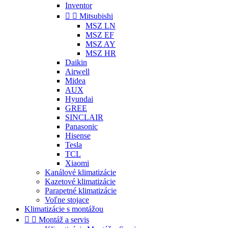
Inventor


Mitsubishi
MSZ LN
MSZ EF
MSZ AY
MSZ HR
Daikin
Airwell
Midea
AUX
Hyundai
GREE
SINCLAIR
Panasonic
Hisense
Tesla
TCL
Xiaomi
Kanálové klimatizácie
Kazetové klimatizácie
Parapetné klimatizácie
Voľne stojace
Klimatizácie s montážou


Montáž a servis