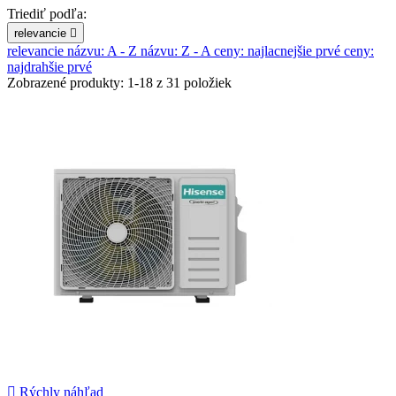
Triediť podľa:
relevancie

relevancie
názvu: A - Z
názvu: Z - A
ceny: najlacnejšie prvé
ceny:
najdrahšie prvé
Zobrazené produkty: 1-18 z 31 položiek

Rýchly náhľad