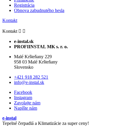
Registrácia
Obnova zabudnutého hesla
Kontakt
Kontakt


e-instal.sk
PROFIINSTAL MK s. r. o.
Malé Kršteňany 229
958 03 Malé Kršteňany
Slovensko
+421 918 282 521
info@e-instal.sk
Facebook
Instagram
Zavolajte nám
Napíšte nám
e-instal
Tepelné čerpadlá a Klimatizácie za super ceny!