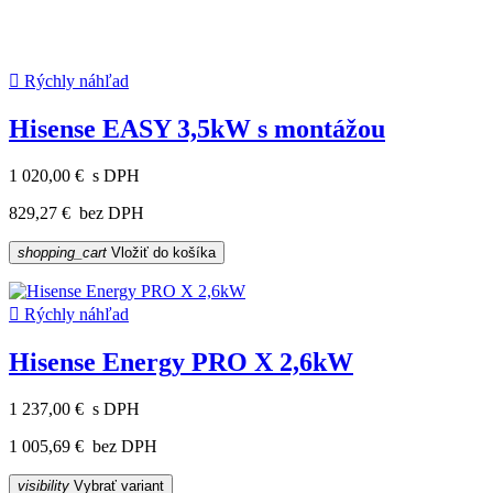

Rýchly náhľad
Hisense EASY 3,5kW s montážou
1 020,00 €
s DPH
829,27 €
bez DPH
shopping_cart
Vložiť do košíka

Rýchly náhľad
Hisense Energy PRO X 2,6kW
1 237,00 €
s DPH
1 005,69 €
bez DPH
visibility
Vybrať variant