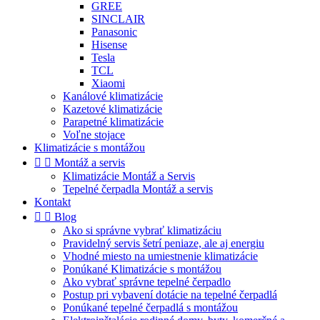
GREE
SINCLAIR
Panasonic
Hisense
Tesla
TCL
Xiaomi
Kanálové klimatizácie
Kazetové klimatizácie
Parapetné klimatizácie
Voľne stojace
Klimatizácie s montážou


Montáž a servis
Klimatizácie Montáž a Servis
Tepelné čerpadla Montáž a servis
Kontakt


Blog
Ako si správne vybrať klimatizáciu
Pravidelný servis šetrí peniaze, ale aj energiu
Vhodné miesto na umiestnenie klimatizácie
Ponúkané Klimatizácie s montážou
Ako vybrať správne tepelné čerpadlo
Postup pri vybavení dotácie na tepelné čerpadlá
Ponúkané tepelné čerpadlá s montážou