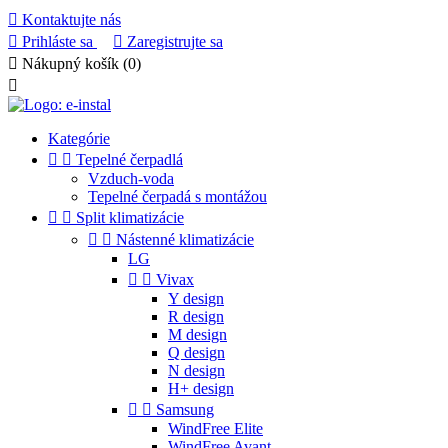

Kontaktujte nás

Prihláste sa

Zaregistrujte sa

Nákupný košík
(0)

Kategórie


Tepelné čerpadlá
Vzduch-voda
Tepelné čerpadá s montážou


Split klimatizácie


Nástenné klimatizácie
LG


Vivax
Y design
R design
M design
Q design
N design
H+ design


Samsung
WindFree Elite
WindFree Avant