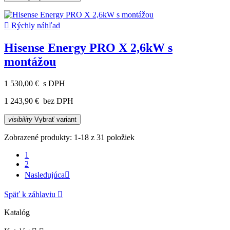

Rýchly náhľad
Hisense Energy PRO X 2,6kW s
montážou
1 530,00 €
s DPH
1 243,90 €
bez DPH
visibility
Vybrať variant
Zobrazené produkty: 1-18 z 31 položiek
1
2
Nasledujúca

Späť k záhlaviu

Katalóg