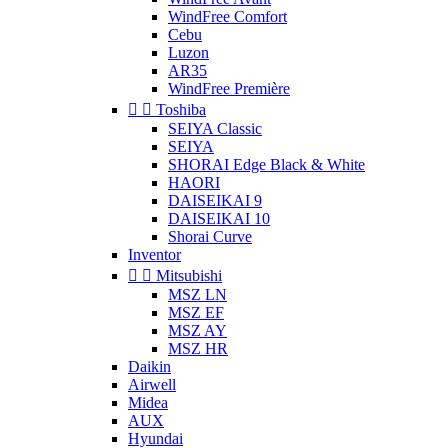
WindFree Comfort
Cebu
Luzon
AR35
WindFree Première


Toshiba
SEIYA Classic
SEIYA
SHORAI Edge Black & White
HAORI
DAISEIKAI 9
DAISEIKAI 10
Shorai Curve
Inventor


Mitsubishi
MSZ LN
MSZ EF
MSZ AY
MSZ HR
Daikin
Airwell
Midea
AUX
Hyundai