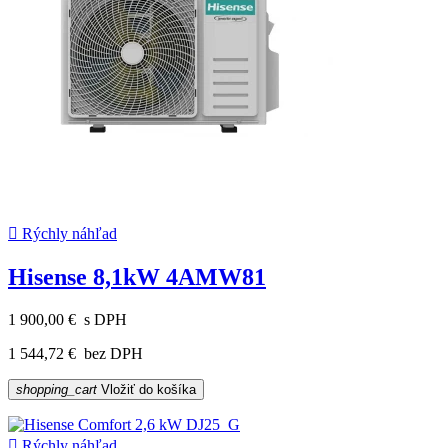

Rýchly náhľad
Hisense 8,1kW 4AMW81
1 900,00 €
s DPH
1 544,72 €
bez DPH
shopping_cart
Vložiť do košíka

Rýchly náhľad