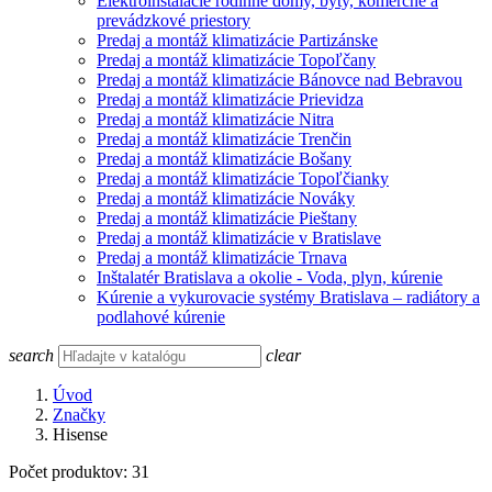
Elektroinštalácie rodinné domy, byty, komerčné a
prevádzkové priestory
Predaj a montáž klimatizácie Partizánske
Predaj a montáž klimatizácie Topoľčany
Predaj a montáž klimatizácie Bánovce nad Bebravou
Predaj a montáž klimatizácie Prievidza
Predaj a montáž klimatizácie Nitra
Predaj a montáž klimatizácie Trenčin
Predaj a montáž klimatizácie Bošany
Predaj a montáž klimatizácie Topoľčianky
Predaj a montáž klimatizácie Nováky
Predaj a montáž klimatizácie Pieštany
Predaj a montáž klimatizácie v Bratislave
Predaj a montáž klimatizácie Trnava
Inštalatér Bratislava a okolie - Voda, plyn, kúrenie
Kúrenie a vykurovacie systémy Bratislava – radiátory a
podlahové kúrenie
search
clear
Úvod
Značky
Hisense
Počet produktov: 31