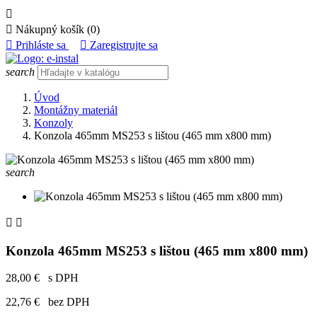


Nákupný košík
(0)

Prihláste sa

Zaregistrujte sa
search
Úvod
Montážny materiál
Konzoly
Konzola 465mm MS253 s lištou (465 mm x800 mm)
search


Konzola 465mm MS253 s lištou (465 mm x800 mm)
28,00 €
s DPH
22,76 €
bez DPH