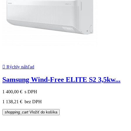

Rýchly náhľad
Samsung Wind-Free ELITE S2 3,5kw...
1 400,00 €
s DPH
1 138,21 €
bez DPH
shopping_cart
Vložiť do košíka