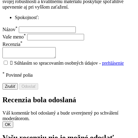
svojej robustnosti a kvalitnému materiálu poskytuje spoľahlivé
upevnenie aj pri vyššom zaťažení.
Spokojnosť:
*
Názov
*
Vaše meno
*
Recenzia

Súhlasím so spracovaním osobných údajov -
prehlásenie
*
Povinné polia
Zrušiť
Odoslať
Recenzia bola odoslaná
Váš komentár bol odoslaný a bude uverejnený po schválení
moderátorom.
OK
Vašu recenziu nie je možné odoslať