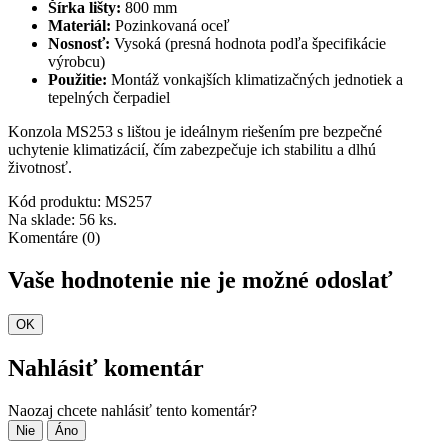
Šírka lišty:
800 mm
Materiál:
Pozinkovaná oceľ
Nosnosť:
Vysoká (presná hodnota podľa špecifikácie
výrobcu)
Použitie:
Montáž vonkajších klimatizačných jednotiek a
tepelných čerpadiel
Konzola MS253 s lištou je ideálnym riešením pre bezpečné
uchytenie klimatizácií, čím zabezpečuje ich stabilitu a dlhú
životnosť.
Kód produktu:
MS257
Na sklade:
56 ks.
Komentáre (0)
Vaše hodnotenie nie je možné odoslať
OK
Nahlásiť komentár
Naozaj chcete nahlásiť tento komentár?
Nie
Áno