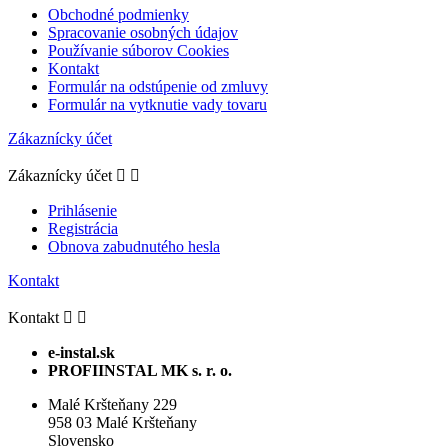
Obchodné podmienky
Spracovanie osobných údajov
Používanie súborov Cookies
Kontakt
Formulár na odstúpenie od zmluvy
Formulár na vytknutie vady tovaru
Zákaznícky účet
Zákaznícky účet


Prihlásenie
Registrácia
Obnova zabudnutého hesla
Kontakt
Kontakt


e-instal.sk
PROFIINSTAL MK s. r. o.
Malé Kršteňany 229
958 03 Malé Kršteňany
Slovensko