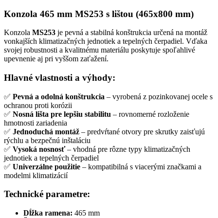
Konzola 465 mm MS253 s lištou (465x800 mm)
Konzola
MS253
je pevná a stabilná konštrukcia určená na montáž
vonkajších klimatizačných jednotiek a tepelných čerpadiel. Vďaka
svojej robustnosti a kvalitnému materiálu poskytuje spoľahlivé
upevnenie aj pri vyššom zaťažení.
Hlavné vlastnosti a výhody:
✅
Pevná a odolná konštrukcia
– vyrobená z pozinkovanej ocele s
ochranou proti korózii
✅
Nosná lišta pre lepšiu stabilitu
– rovnomerné rozloženie
hmotnosti zariadenia
✅
Jednoduchá montáž
– predvŕtané otvory pre skrutky zaisťujú
rýchlu a bezpečnú inštaláciu
✅
Vysoká nosnosť
– vhodná pre rôzne typy klimatizačných
jednotiek a tepelných čerpadiel
✅
Univerzálne použitie
– kompatibilná s viacerými značkami a
modelmi klimatizácií
Technické parametre:
Dĺžka ramena:
465 mm