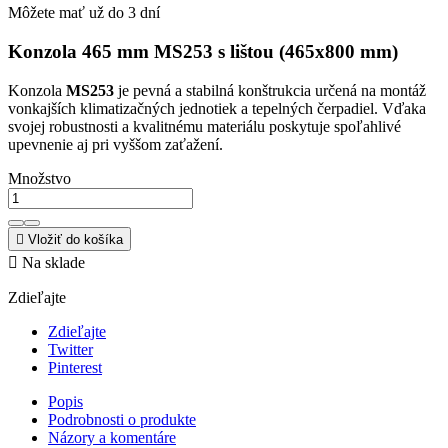
Môžete mať už do 3 dní
Konzola 465 mm MS253 s lištou (465x800 mm)
Konzola
MS253
je pevná a stabilná konštrukcia určená na montáž
vonkajších klimatizačných jednotiek a tepelných čerpadiel. Vďaka
svojej robustnosti a kvalitnému materiálu poskytuje spoľahlivé
upevnenie aj pri vyššom zaťažení.
Množstvo

Vložiť do košíka

Na sklade
Zdieľajte
Zdieľajte
Twitter
Pinterest
Popis
Podrobnosti o produkte
Názory a komentáre