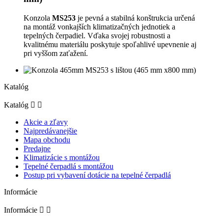
Konzola
MS253
je pevná a stabilná konštrukcia určená
na montáž vonkajších klimatizačných jednotiek a
tepelných čerpadiel. Vďaka svojej robustnosti a
kvalitnému materiálu poskytuje spoľahlivé upevnenie aj
pri vyššom zaťažení.
Katalóg
Katalóg


Akcie a zľavy
Najpredávanejšie
Mapa obchodu
Predajne
Klimatizácie s montážou
Tepelné čerpadlá s montážou
Postup pri vybavení dotácie na tepelné čerpadlá
Informácie
Informácie

