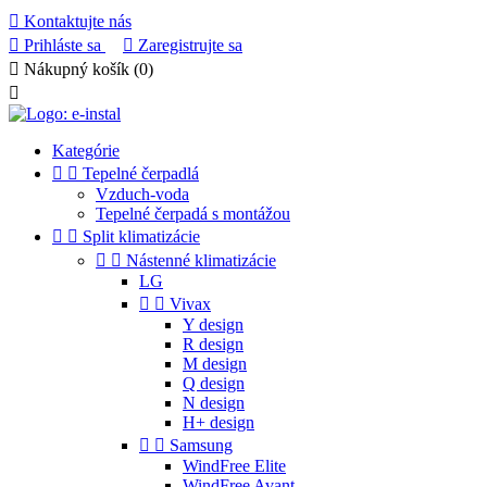

Kontaktujte nás

Prihláste sa

Zaregistrujte sa

Nákupný košík
(0)

Kategórie


Tepelné čerpadlá
Vzduch-voda
Tepelné čerpadá s montážou


Split klimatizácie


Nástenné klimatizácie
LG


Vivax
Y design
R design
M design
Q design
N design
H+ design


Samsung
WindFree Elite
WindFree Avant