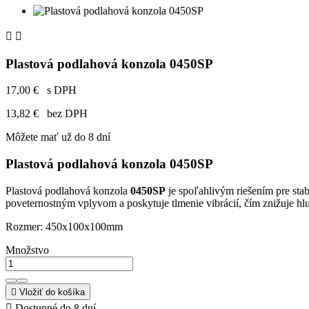


Plastová podlahová konzola 0450SP
17,00 €
s DPH
13,82 €
bez DPH
Môžete mať už do 8 dní
Plastová podlahová konzola 0450SP
Plastová podlahová konzola
0450SP
je spoľahlivým riešením pre sta
poveternostným vplyvom a poskytuje tlmenie vibrácií, čím znižuje hlu
Rozmer: 450x100x100mm
Množstvo

Vložiť do košíka

Dostupné do 8 dní