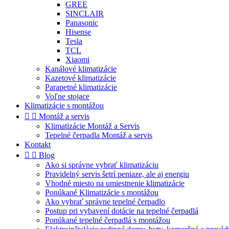
GREE
SINCLAIR
Panasonic
Hisense
Tesla
TCL
Xiaomi
Kanálové klimatizácie
Kazetové klimatizácie
Parapetné klimatizácie
Voľne stojace
Klimatizácie s montážou


Montáž a servis
Klimatizácie Montáž a Servis
Tepelné čerpadla Montáž a servis
Kontakt


Blog
Ako si správne vybrať klimatizáciu
Pravidelný servis šetrí peniaze, ale aj energiu
Vhodné miesto na umiestnenie klimatizácie
Ponúkané Klimatizácie s montážou
Ako vybrať správne tepelné čerpadlo
Postup pri vybavení dotácie na tepelné čerpadlá
Ponúkané tepelné čerpadlá s montážou