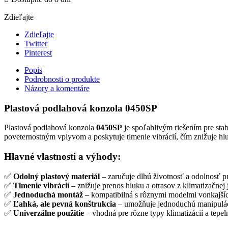
Zdieľajte
Zdieľajte
Twitter
Pinterest
Popis
Podrobnosti o produkte
Názory a komentáre
Plastová podlahová konzola 0450SP
Plastová podlahová konzola
0450SP
je spoľahlivým riešením pre sta
poveternostným vplyvom a poskytuje tlmenie vibrácií, čím znižuje hlu
Hlavné vlastnosti a výhody:
✅
Odolný plastový materiál
– zaručuje dlhú životnosť a odolnosť 
✅
Tlmenie vibrácií
– znižuje prenos hluku a otrasov z klimatizačnej
✅
Jednoduchá montáž
– kompatibilná s rôznymi modelmi vonkajšíc
✅
Ľahká, ale pevná konštrukcia
– umožňuje jednoduchú manipuláci
✅
Univerzálne použitie
– vhodná pre rôzne typy klimatizácií a tepel