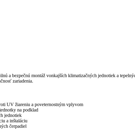
bilnú a bezpečnú montáž vonkajších klimatizačných jednotiek a tepelný
čnosť zariadenia.
proti UV žiareniu a poveternostným vplyvom
 jednotky na podklad
h jednotiek
u a inštaláciu
ných čerpadiel