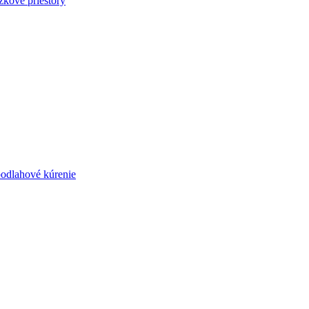
zkové priestory
podlahové kúrenie