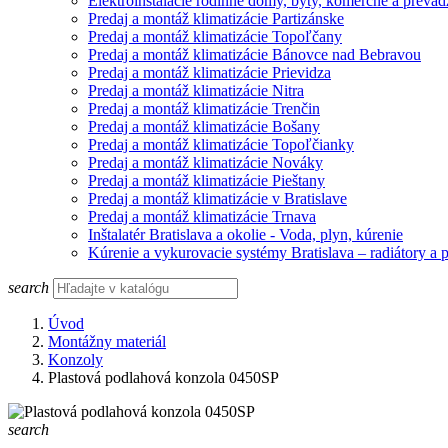
Elektroinštalácie rodinné domy, byty, komerčné a prevád
Predaj a montáž klimatizácie Partizánske
Predaj a montáž klimatizácie Topoľčany
Predaj a montáž klimatizácie Bánovce nad Bebravou
Predaj a montáž klimatizácie Prievidza
Predaj a montáž klimatizácie Nitra
Predaj a montáž klimatizácie Trenčin
Predaj a montáž klimatizácie Bošany
Predaj a montáž klimatizácie Topoľčianky
Predaj a montáž klimatizácie Nováky
Predaj a montáž klimatizácie Pieštany
Predaj a montáž klimatizácie v Bratislave
Predaj a montáž klimatizácie Trnava
Inštalatér Bratislava a okolie - Voda, plyn, kúrenie
Kúrenie a vykurovacie systémy Bratislava – radiátory a 
search
Úvod
Montážny materiál
Konzoly
Plastová podlahová konzola 0450SP
search