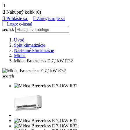


Nákupný košík
(0)

Prihláste sa

Zaregistrujte sa
search
Úvod
Split klimatizácie
Nástenné klimatizácie
Midea
Midea Breezeless E 7,1kW R32
search