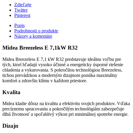
Zdieľajte
Twitter
Pinterest
Popis
Podrobnosti o produkte
Názory a komentáre
Midea Breezeless E 7,1kW R32
Midea Breezeless E 7,1 kW R32 predstavuje ideálnu voľbu pre
tých, ktorí hľadajú vysoko účinné a energeticky úsporné riešenie
chladenia a vykurovania. S pokročilou technológiou Breezeless,
tichou prevádzkou a moderným dizajnom ponúka maximálny
komfort a zdravšiu klímu v každom priestore.
Kvalita
Midea kladie dôraz na kvalitu a efektivitu svojich produktov. Vďaka
precíznemu spracovaniu a pokročilým technológiám zabezpečuje
dlhú životnosť a spoľahlivý výkon pri minimálnej spotrebe energie.
Dizajn