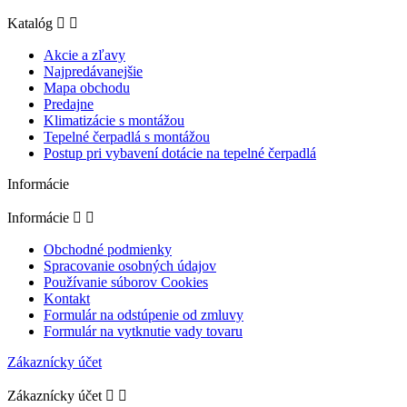
Katalóg


Akcie a zľavy
Najpredávanejšie
Mapa obchodu
Predajne
Klimatizácie s montážou
Tepelné čerpadlá s montážou
Postup pri vybavení dotácie na tepelné čerpadlá
Informácie
Informácie


Obchodné podmienky
Spracovanie osobných údajov
Používanie súborov Cookies
Kontakt
Formulár na odstúpenie od zmluvy
Formulár na vytknutie vady tovaru
Zákaznícky účet
Zákaznícky účet

