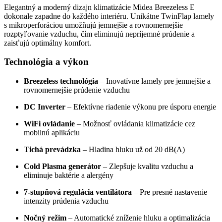
Elegantný a moderný dizajn klimatizácie Midea Breezeless E
dokonale zapadne do každého interiéru. Unikátne TwinFlap lamely
s mikroperforáciou umožňujú jemnejšie a rovnomernejšie
rozptyľovanie vzduchu, čím eliminujú nepríjemné prúdenie a
zaisťujú optimálny komfort.
Technológia a výkon
Breezeless technológia
– Inovatívne lamely pre jemnejšie a
rovnomernejšie prúdenie vzduchu
DC Inverter
– Efektívne riadenie výkonu pre úsporu energie
WiFi ovládanie
– Možnosť ovládania klimatizácie cez
mobilnú aplikáciu
Tichá prevádzka
– Hladina hluku už od 20 dB(A)
Cold Plasma generátor
– Zlepšuje kvalitu vzduchu a
eliminuje baktérie a alergény
7-stupňová regulácia ventilátora
– Pre presné nastavenie
intenzity prúdenia vzduchu
Nočný režim
– Automatické zníženie hluku a optimalizácia