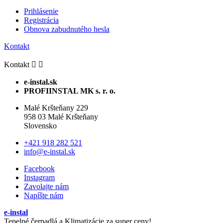
Prihlásenie
Registrácia
Obnova zabudnutého hesla
Kontakt
Kontakt


e-instal.sk
PROFIINSTAL MK s. r. o.
Malé Kršteňany 229
958 03 Malé Kršteňany
Slovensko
+421 918 282 521
info@e-instal.sk
Facebook
Instagram
Zavolajte nám
Napíšte nám
e-instal
Tepelné čerpadlá a Klimatizácie za super ceny!