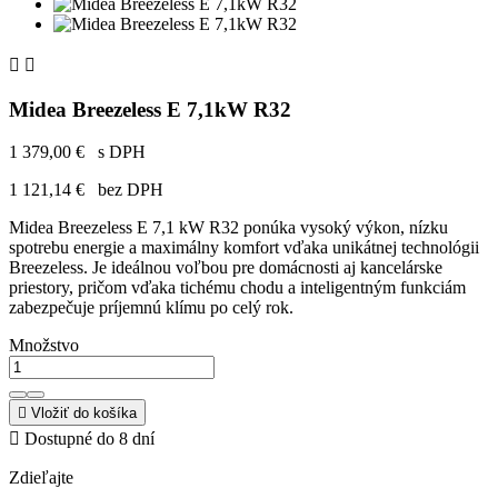


Midea Breezeless E 7,1kW R32
1 379,00 €
s DPH
1 121,14 €
bez DPH
Midea Breezeless E 7,1 kW R32 ponúka vysoký výkon, nízku
spotrebu energie a maximálny komfort vďaka unikátnej technológii
Breezeless. Je ideálnou voľbou pre domácnosti aj kancelárske
priestory, pričom vďaka tichému chodu a inteligentným funkciám
zabezpečuje príjemnú klímu po celý rok.
Množstvo

Vložiť do košíka

Dostupné do 8 dní
Zdieľajte