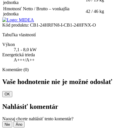
jednotka
Hmotnosť Netto / Brutto – vonkajšia
42 / 46 kg
jednotka
Kód produktu:
CB1-24HRFN8-I-CB1-24HFNX-O
Tabuľka vlastností
Výkon
7,1 - 8,0 kW
Energetická trieda
A+++/A++
Komentáre (0)
Vaše hodnotenie nie je možné odoslať
OK
Nahlásiť komentár
Naozaj chcete nahlásiť tento komentár?
Nie
Áno