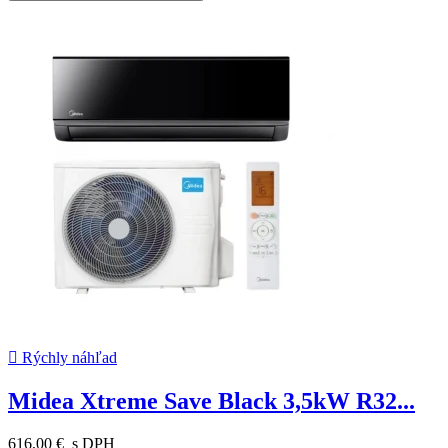

Rýchly náhľad
Midea Xtreme Save Black 3,5kW R32...
616,00 €
s DPH