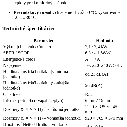
teploty pre komfortný spánok
Prevádzkový rozsah
: chladenie -15 až 50 °C, vykurovanie
-25 až 30 °C
Technické špecifikácie:
Parameter
Hodnota
Výkon (chladenie/kúrenie)
7,1 / 7,4 kW
SEER / SCOP
6,3 / 4,1 W/W
Energetická trieda
A++ / A+
Napájanie
1~, 220–240V, 50Hz
Hladina akustického tlaku (vnútorná
od 21 dB(A)
jednotka)
Hladina akustického tlaku (vonkajšia
56 dB(A)
jednotka)
Chladivo
R32
Priemer potrubia (kvapalina/plyn)
6 mm / 16 mm
1120 × 335 × 245
Rozmery (Š × V × H) – vnútorná jednotka
mm
Rozmery (Š × V × H) – vonkajšia jednotka
920 × 765 × 370 mm
Hmotnosť Netto / Brutto – vnútorná
16 / 19 kg