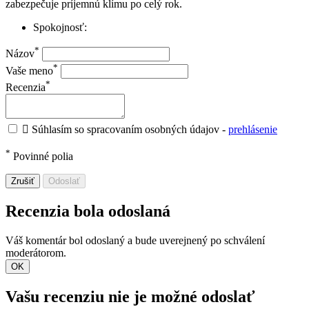
zabezpečuje príjemnú klímu po celý rok.
Spokojnosť:
*
Názov
*
Vaše meno
*
Recenzia

Súhlasím so spracovaním osobných údajov -
prehlásenie
*
Povinné polia
Zrušiť
Odoslať
Recenzia bola odoslaná
Váš komentár bol odoslaný a bude uverejnený po schválení
moderátorom.
OK
Vašu recenziu nie je možné odoslať