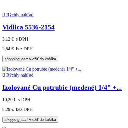

Rýchly náhľad
Vidlica 5536-2154
3,12 €
s DPH
2,54 €
bez DPH
shopping_cart
Vložiť do košíka

Rýchly náhľad
Izolované Cu potrubie (medené) 1/4" +...
10,20 €
s DPH
8,29 €
bez DPH
shopping_cart
Vložiť do košíka