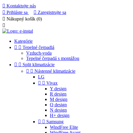

Kontaktujte nás

Prihláste sa

Zaregistrujte sa

Nákupný košík
(0)

Kategórie


Tepelné čerpadlá
Vzduch-voda
Tepelné čerpadá s montážou


Split klimatizácie


Nástenné klimatizácie
LG


Vivax
Y design
R design
M design
Q design
N design
H+ design


Samsung
WindFree Elite
WindFree Avant