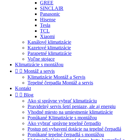
GREE
SINCLAIR
Panasonic
Hisense
Tesla
TCL
Xiaomi
Kanálové klimatizácie
Kazetové klimatizácie
Parapetné klimatizácie
Voľne stojace
Klimatizácie s montážou


Montáž a servis
Klimatizácie Montáž a Servis
Tepelné čerpadla Montáž a servis
Kontakt


Blog
Ako si správne vybrať klimatizáciu
Pravidelný servis šetrí peniaze, ale aj energiu
Vhodné miesto na umiestnenie klimatizácie
Ponúkané Klimatizácie s montážou
Ako vybrať správne tepelné čerpadlo
Postup pri vybavení dotácie na tepelné čerpadlá
Ponúkané tepelné čerpadlá s montážou