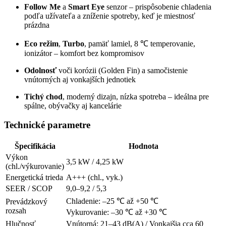
Follow Me
a
Smart Eye
senzor – prispôsobenie chladenia
podľa užívateľa a zníženie spotreby, keď je miestnosť
prázdna
Eco režim
,
Turbo
, pamäť lamiel, 8 ℃ temperovanie,
ionizátor – komfort bez kompromisov
Odolnosť
voči korózii (Golden Fin) a samočistenie
vnútorných aj vonkajších jednotiek
Tichý chod
, moderný dizajn, nízka spotreba – ideálna pre
spálne, obývačky aj kancelárie
Technické parametre
Špecifikácia
Hodnota
Výkon
3,5 kW / 4,25 kW
(chl./výkurovanie)
Energetická trieda
A+++ (chl., vyk.)
SEER / SCOP
9,0–9,2 / 5,3
Chladenie: –25 ℃ až +50 ℃
Prevádzkový
rozsah
Vykurovanie: –30 ℃ až +30 ℃
Hlučnosť
Vnútorná: 21–43 dB(A) / Vonkajšia cca 60