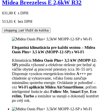
Midea Breezeless E 2,6kW R32
631,00 €
s DPH
513,01 €
bez DPH
shopping_cart
Vložiť do košíka
Elegantná klimatizácia pre každú sezónu – Midea
Oasis Plus+ 3,5 kW (MOPP-12-SP) s Wi-Fi
Klimatizácia
Midea Oasis Plus+ 3,5 kW (MOPP-12-
SP)
prináša výkonné a efektívne riešenie pre bežné aj
väčšie obytné aj pracovné priestory (cca 30–55 m²).
Disponuje vysokou energetickou triedou
A+++
pre
chladenie aj vykurovanie, vďaka čomu zaručuje
minimálnu spotrebu energie. Ovládanie je pohodlné –
cez
Wi-Fi aplikáciu Midea Air/SmartHome
, pričom
inteligentné funkcie ako
Follow Me
,
Smart Eye
,
Eco
režim
,
Turbo
a ionizátor sa starajú o dokonalý komfort
po celý rok.