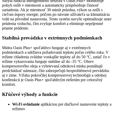
Skrytá funkcia inteligentného senzora v Oasis Plus+ monitoruje
pohyb osôb v miestnosti a automaticky prispôsobuje činnosť
zariadenia. Ak je miestnosť 30 minút prázdna, výkon sa zníži s
cieľom úspory energie, pričom po návrate užívateľa sa klimatizácia
vráti na pôvodné nastavenia. Tento systém navyše optimalizuje smer
prúdenia vzduchu, čím zvyšuje komfort a eliminuje nepríjemné
priame prúdenie.
Stabilná prevádzka v extrémnych podmienkach
Midea Oasis Plus+ spoľahlivo funguje aj v extrémnych
podmienkach a udržiava požadovanú teplotu počas celého roka. V
režime chladenia zvládne vonkajšie teploty až do 50 °C, zatiaľ čo v
režime vykurovania funguje stabilne až do -35 °C. Ohrev
kompresorového oleja a vyhrievaná odtoková miska pomáhajú
predchádzať námraze, čím zabezpečujú bezproblémovú prevádzku
aj v zime. Vďaka pokročilej kompresorovej technológii a odolnej
konštrukcii je Oasis Plus+ spoľahlivým riešením pre celoročný
komfort.
Kľúčové výhody a funkcie
Wi-Fi ovládanie
aplikáciou pre diaľkové nastavenie teploty a
režimov