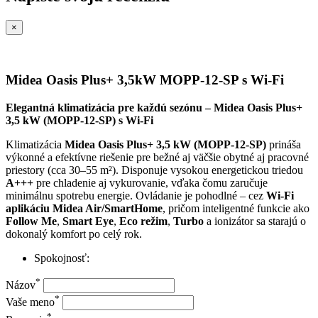
×
Midea Oasis Plus+ 3,5kW MOPP-12-SP s Wi-Fi
Elegantná klimatizácia pre každú sezónu – Midea Oasis Plus+
3,5 kW (MOPP-12-SP) s Wi-Fi
Klimatizácia
Midea Oasis Plus+ 3,5 kW (MOPP-12-SP)
prináša
výkonné a efektívne riešenie pre bežné aj väčšie obytné aj pracovné
priestory (cca 30–55 m²). Disponuje vysokou energetickou triedou
A+++
pre chladenie aj vykurovanie, vďaka čomu zaručuje
minimálnu spotrebu energie. Ovládanie je pohodlné – cez
Wi-Fi
aplikáciu Midea Air/SmartHome
, pričom inteligentné funkcie ako
Follow Me
,
Smart Eye
,
Eco režim
,
Turbo
a ionizátor sa starajú o
dokonalý komfort po celý rok.
Spokojnosť:
*
Názov
*
Vaše meno
*