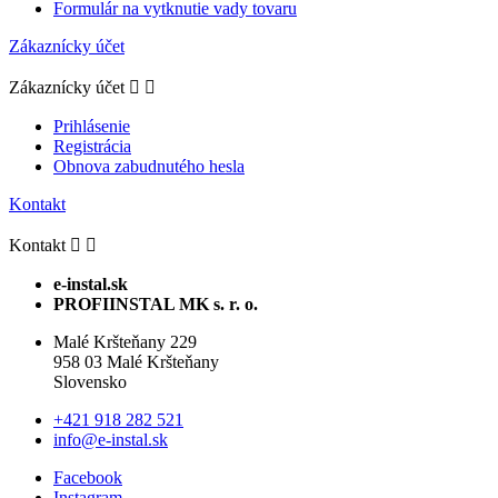
Formulár na vytknutie vady tovaru
Zákaznícky účet
Zákaznícky účet


Prihlásenie
Registrácia
Obnova zabudnutého hesla
Kontakt
Kontakt


e-instal.sk
PROFIINSTAL MK s. r. o.
Malé Kršteňany 229
958 03 Malé Kršteňany
Slovensko
+421 918 282 521
info@e-instal.sk
Facebook
Instagram