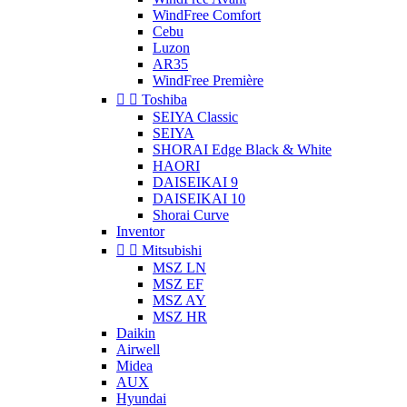
WindFree Comfort
Cebu
Luzon
AR35
WindFree Première


Toshiba
SEIYA Classic
SEIYA
SHORAI Edge Black & White
HAORI
DAISEIKAI 9
DAISEIKAI 10
Shorai Curve
Inventor


Mitsubishi
MSZ LN
MSZ EF
MSZ AY
MSZ HR
Daikin
Airwell
Midea
AUX
Hyundai