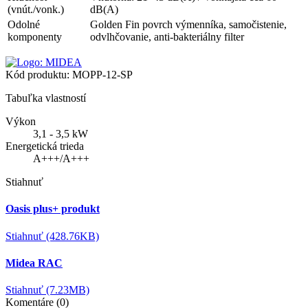
(vnút./vonk.)
dB(A)
Odolné
Golden Fin povrch výmenníka, samočistenie,
komponenty
odvlhčovanie, anti-bakteriálny filter
Kód produktu:
MOPP-12-SP
Tabuľka vlastností
Výkon
3,1 - 3,5 kW
Energetická trieda
A+++/A+++
Stiahnuť
Oasis plus+ produkt
Stiahnuť (428.76KB)
Midea RAC
Stiahnuť (7.23MB)
Komentáre (0)