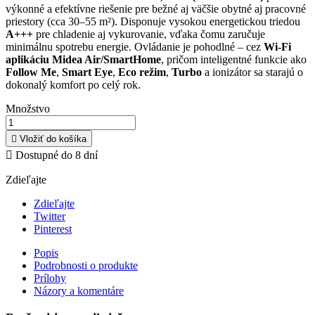
výkonné a efektívne riešenie pre bežné aj väčšie obytné aj pracovné
priestory (cca 30–55 m²). Disponuje vysokou energetickou triedou
A+++
pre chladenie aj vykurovanie, vďaka čomu zaručuje
minimálnu spotrebu energie. Ovládanie je pohodlné – cez
Wi-Fi
aplikáciu Midea Air/SmartHome
, pričom inteligentné funkcie ako
Follow Me
,
Smart Eye
,
Eco režim
,
Turbo
a ionizátor sa starajú o
dokonalý komfort po celý rok.
Množstvo

Vložiť do košíka

Dostupné do 8 dní
Zdieľajte
Zdieľajte
Twitter
Pinterest
Popis
Podrobnosti o produkte
Prílohy
Názory a komentáre