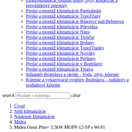
Elektroinštalácie rodinné domy, byty, komerčné a
prevádzkové priestory
Predaj a montáž klimatizácie Partizánske
Predaj a montáž klimatizácie Topoľčany
Predaj a montáž klimatizácie Bánovce nad Bebravou
Predaj a montáž klimatizácie Prievidza
Predaj a montáž klimatizácie Nitra
Predaj a montáž klimatizácie Trenčin
Predaj a montáž klimatizácie Bošany
Predaj a montáž klimatizácie Topoľčianky
Predaj a montáž klimatizácie Nováky
Predaj a montáž klimatizácie Pieštany
Predaj a montáž klimatizácie v Bratislave
Predaj a montáž klimatizácie Trnava
Inštalatér Bratislava a okolie - Voda, plyn, kúrenie
Kúrenie a vykurovacie systémy Bratislava – radiátory a
podlahové kúrenie
search
clear
Úvod
Split klimatizácie
Nástenné klimatizácie
Midea
Midea Oasis Plus+ 3,5kW MOPP-12-SP s Wi-Fi