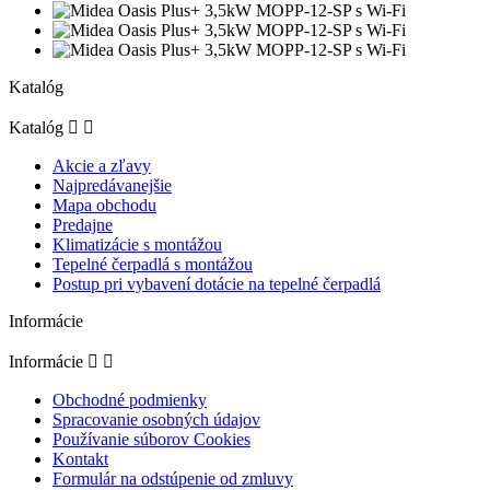
Katalóg
Katalóg


Akcie a zľavy
Najpredávanejšie
Mapa obchodu
Predajne
Klimatizácie s montážou
Tepelné čerpadlá s montážou
Postup pri vybavení dotácie na tepelné čerpadlá
Informácie
Informácie


Obchodné podmienky
Spracovanie osobných údajov
Používanie súborov Cookies
Kontakt
Formulár na odstúpenie od zmluvy