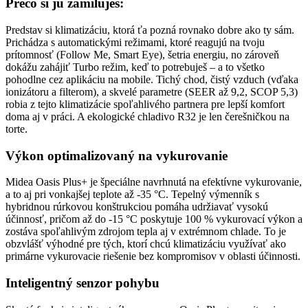
Prečo si ju zamiluješ:
Predstav si klimatizáciu, ktorá ťa pozná rovnako dobre ako ty sám.
Prichádza s automatickými režimami, ktoré reagujú na tvoju
prítomnosť (Follow Me, Smart Eye), šetria energiu, no zároveň
dokážu zahájiť Turbo režim, keď to potrebuješ – a to všetko
pohodlne cez aplikáciu na mobile. Tichý chod, čistý vzduch (vďaka
ionizátoru a filterom), a skvelé parametre (SEER až 9,2, SCOP 5,3)
robia z tejto klimatizácie spoľahlivého partnera pre lepší komfort
doma aj v práci. A ekologické chladivo R32 je len čerešničkou na
torte.
Výkon optimalizovaný na vykurovanie
Midea Oasis Plus+ je špeciálne navrhnutá na efektívne vykurovanie,
a to aj pri vonkajšej teplote až -35 °C. Tepelný výmenník s
hybridnou rúrkovou konštrukciou pomáha udržiavať vysokú
účinnosť, pričom až do -15 °C poskytuje 100 % vykurovací výkon a
zostáva spoľahlivým zdrojom tepla aj v extrémnom chlade. To je
obzvlášť výhodné pre tých, ktorí chcú klimatizáciu využívať ako
primárne vykurovacie riešenie bez kompromisov v oblasti účinnosti.
Inteligentný senzor pohybu