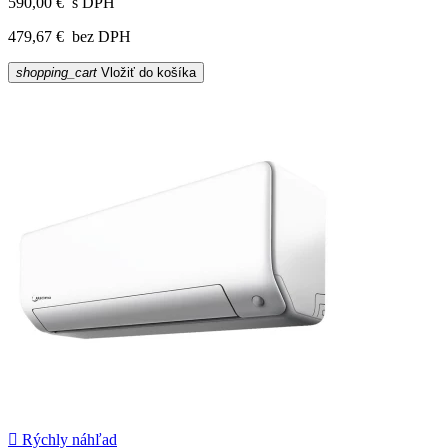
590,00 €
s DPH
479,67 €
bez DPH
shopping_cart
Vložiť do košíka

Rýchly náhľad