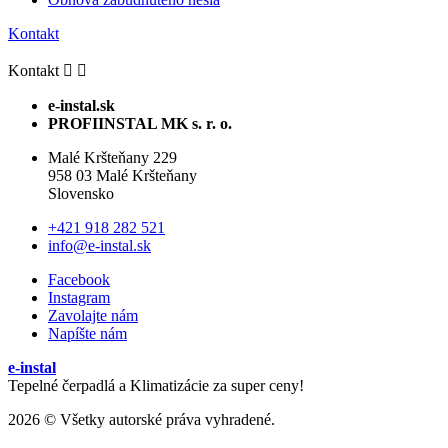
Kontakt
Kontakt


e-instal.sk
PROFIINSTAL MK s. r. o.
Malé Kršteňany 229
958 03 Malé Kršteňany
Slovensko
+421 918 282 521
info@e-instal.sk
Facebook
Instagram
Zavolajte nám
Napíšte nám
e-instal
Tepelné čerpadlá a Klimatizácie za super ceny!
2026 © Všetky autorské práva vyhradené.