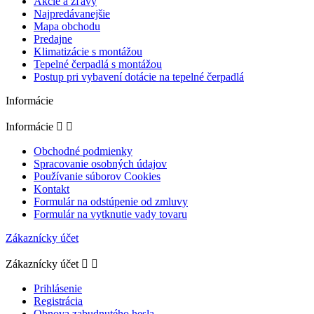
Akcie a zľavy
Najpredávanejšie
Mapa obchodu
Predajne
Klimatizácie s montážou
Tepelné čerpadlá s montážou
Postup pri vybavení dotácie na tepelné čerpadlá
Informácie
Informácie


Obchodné podmienky
Spracovanie osobných údajov
Používanie súborov Cookies
Kontakt
Formulár na odstúpenie od zmluvy
Formulár na vytknutie vady tovaru
Zákaznícky účet
Zákaznícky účet


Prihlásenie
Registrácia
Obnova zabudnutého hesla