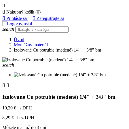


Nákupný košík
(0)

Prihláste sa

Zaregistrujte sa
search
Úvod
Montážny materiál
Izolované Cu potrubie (medené) 1/4" + 3/8" bm
search


Izolované Cu potrubie (medené) 1/4" + 3/8" bm
10,20 €
s DPH
8,29 €
bez DPH
Môžete mať už do 3 dní