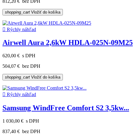
812,20 €
bez DPH
shopping_cart
Vložiť do košíka

Rýchly náhľad
Airwell Aura 2,6kW HDLA-025N-09M25
620,00 €
s DPH
504,07 €
bez DPH
shopping_cart
Vložiť do košíka

Rýchly náhľad
Samsung WindFree Comfort S2 3,5kw...
1 030,00 €
s DPH
837,40 €
bez DPH