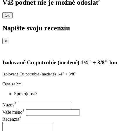
Váš podnet nie je možné odoslať
OK
Napíšte svoju recenziu
×
Izolované Cu potrubie (medené) 1/4" + 3/8" bm
Izolované Cu potrubie (medené) 1/4" + 3/8"
Cena za bm.
Spokojnosť:
*
Názov
*
Vaše meno
*
Recenzia