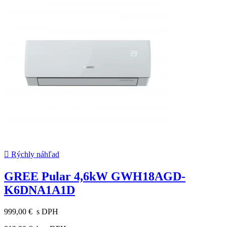

Rýchly náhľad
GREE Pular 4,6kW GWH18AGD-
K6DNA1A1D
999,00 €
s DPH