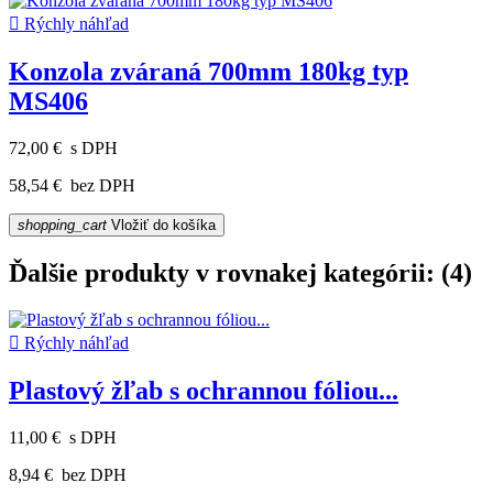

Rýchly náhľad
Konzola zváraná 700mm 180kg typ
MS406
72,00 €
s DPH
58,54 €
bez DPH
shopping_cart
Vložiť do košíka
Ďalšie produkty v rovnakej kategórii: (4)

Rýchly náhľad
Plastový žľab s ochrannou fóliou...
11,00 €
s DPH
8,94 €
bez DPH