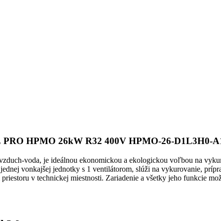
E PRO HPMO 26kW R32 400V HPMO-26-D1L3H0-A
uch-voda, je ideálnou ekonomickou a ekologickou voľbou na vykurov
nej vonkajšej jednotky s 1 ventilátorom, slúži na vykurovanie, príprav
priestoru v technickej miestnosti. Zariadenie a všetky jeho funkcie m