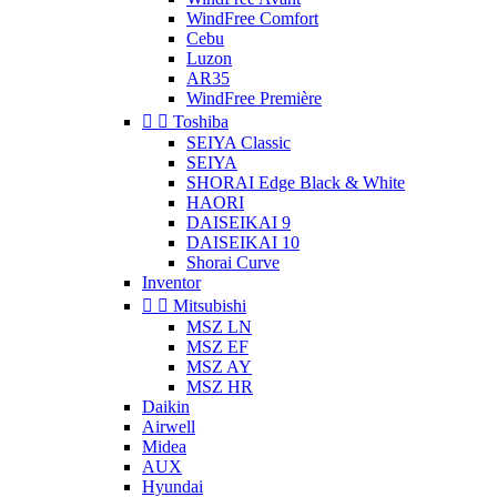
WindFree Comfort
Cebu
Luzon
AR35
WindFree Première


Toshiba
SEIYA Classic
SEIYA
SHORAI Edge Black & White
HAORI
DAISEIKAI 9
DAISEIKAI 10
Shorai Curve
Inventor


Mitsubishi
MSZ LN
MSZ EF
MSZ AY
MSZ HR
Daikin
Airwell
Midea
AUX
Hyundai