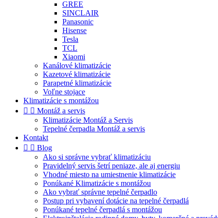
GREE
SINCLAIR
Panasonic
Hisense
Tesla
TCL
Xiaomi
Kanálové klimatizácie
Kazetové klimatizácie
Parapetné klimatizácie
Voľne stojace
Klimatizácie s montážou


Montáž a servis
Klimatizácie Montáž a Servis
Tepelné čerpadla Montáž a servis
Kontakt


Blog
Ako si správne vybrať klimatizáciu
Pravidelný servis šetrí peniaze, ale aj energiu
Vhodné miesto na umiestnenie klimatizácie
Ponúkané Klimatizácie s montážou
Ako vybrať správne tepelné čerpadlo
Postup pri vybavení dotácie na tepelné čerpadlá
Ponúkané tepelné čerpadlá s montážou