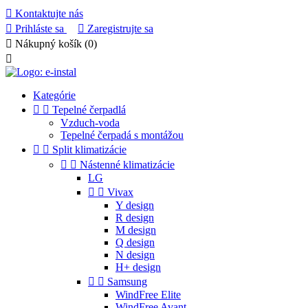

Kontaktujte nás

Prihláste sa

Zaregistrujte sa

Nákupný košík
(0)

Kategórie


Tepelné čerpadlá
Vzduch-voda
Tepelné čerpadá s montážou


Split klimatizácie


Nástenné klimatizácie
LG


Vivax
Y design
R design
M design
Q design
N design
H+ design


Samsung
WindFree Elite
WindFree Avant