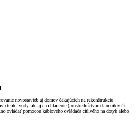
1
anie novostavieb aj domov čakajúcich na rekonštrukciu.
u teplej vody, ale aj na chladenie (prostredníctvom fancoilov či
ožno ovládať pomocou káblového ovládača citlivého na dotyk alebo