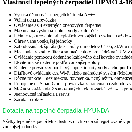
Vlastnosti tepelných čerpadiel HPMO 4-1
Vysoká účinnosť – energetická trieda A+++
Veľmi tichá prevádzka
Ovládanie až 4 externých obehových čerpadiel
Maximálna výstupná teplota vody až do 65 °C
Účinné vykurovanie pri teplotách vonkajšieho vzduchu až do -
Ohrev vane vonkajšej jednotky
Zabudovaná el. špirála (bez špirály u modelov 04-06; 3kW u
Mechanický vodný filter a snímač teploty pre nádrž na TÚV v
Ovládanie pomocou dodaného káblového diaľkového ovládača 
Ekvitermické riadenie podľa vonkajšej teploty
Riadenie prevádzky podľa výstupnej teploty vody alebo podľa t
Diaľkové ovládanie cez Wi-Fi alebo nadradený systém (Modb
Rôzne funkcie – dezinfekcia, dovolenka, tichý režim, obmedze
Pripojenie na Smart Grid – prevádzka zariadenia na základe vs
Možnosť ovládania 2 samostatných vykurovacích zón – napr. r
Jednoduchá inštalácia a servis
Záruka 5 rokov
Dotácia na tepelné čerpadlá HYUNDAI
Všetky tepelné čerpadlá Mitsubishi vzduch-voda sú registrované v pr
vonkajšej jednotky.