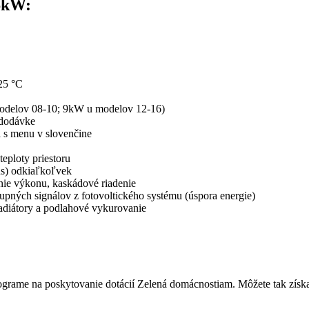
6kW:
25 °C
 modelov 08-10; 9kW u modelov 12-16)
 dodávke
s menu v slovenčine
eploty priestoru
us) odkiaľkoľvek
nie výkonu, kaskádové riadenie
tupných signálov z fotovoltického systému (úspora energie)
adiátory a podlahové vykurovanie
ograme na poskytovanie dotácií Zelená domácnostiam. Môžete tak získa