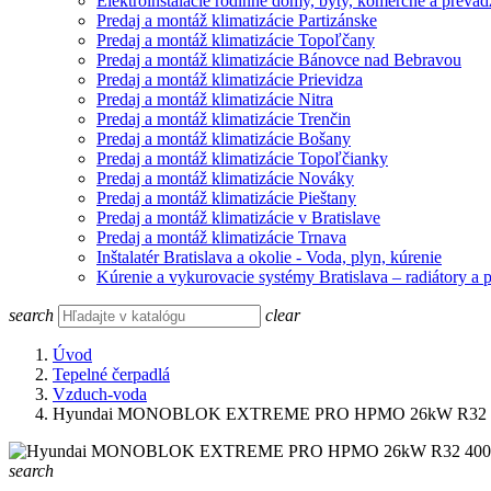
Elektroinštalácie rodinné domy, byty, komerčné a prevád
Predaj a montáž klimatizácie Partizánske
Predaj a montáž klimatizácie Topoľčany
Predaj a montáž klimatizácie Bánovce nad Bebravou
Predaj a montáž klimatizácie Prievidza
Predaj a montáž klimatizácie Nitra
Predaj a montáž klimatizácie Trenčin
Predaj a montáž klimatizácie Bošany
Predaj a montáž klimatizácie Topoľčianky
Predaj a montáž klimatizácie Nováky
Predaj a montáž klimatizácie Pieštany
Predaj a montáž klimatizácie v Bratislave
Predaj a montáž klimatizácie Trnava
Inštalatér Bratislava a okolie - Voda, plyn, kúrenie
Kúrenie a vykurovacie systémy Bratislava – radiátory a 
search
clear
Úvod
Tepelné čerpadlá
Vzduch-voda
Hyundai MONOBLOK EXTREME PRO HPMO 26kW R32 
search