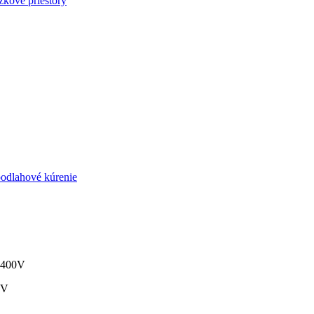
zkové priestory
podlahové kúrenie
400V