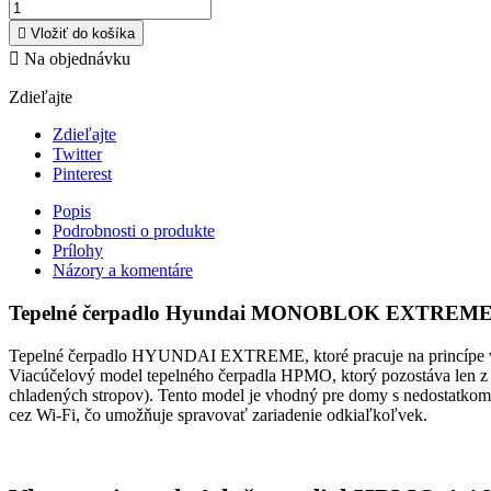

Vložiť do košíka

Na objednávku
Zdieľajte
Zdieľajte
Twitter
Pinterest
Popis
Podrobnosti o produkte
Prílohy
Názory a komentáre
Tepelné čerpadlo Hyundai MONOBLOK EXTREM
Tepelné čerpadlo HYUNDAI EXTREME, ktoré pracuje na princípe vzd
Viacúčelový model tepelného čerpadla HPMO, ktorý pozostáva len z jed
chladených stropov). Tento model je vhodný pre domy s nedostatkom 
cez Wi-Fi, čo umožňuje spravovať zariadenie odkiaľkoľvek.